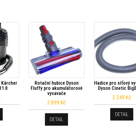
 Kärcher
Rotační hubice Dyson
Hadice pro síťový v
11.0
Fluffy pro akumulátorové
Dyson Cinetic BigB
vysavače
č
2 249
Kč
2 899
Kč
DETAIL
DETAIL