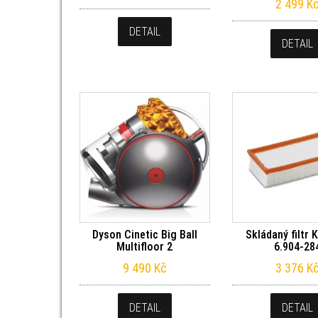
2 499
K
DETAIL
DETAIL
Dyson Cinetic Big Ball
Skládaný filtr 
Multifloor 2
6.904-28
9 490
Kč
3 376
K
DETAIL
DETAIL