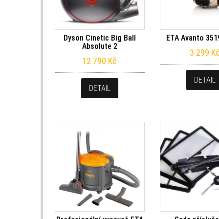
Dyson Cinetic Big Ball
ETA Avanto 351
Absolute 2
3 299
K
12 790
Kč
DETAIL
DETAIL