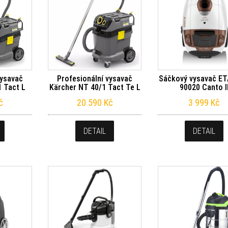
vysavač
Profesionální vysavač
Sáčkový vysavač ET
 Tact L
Kärcher NT 40/1 Tact Te L
90020 Canto I
č
20 590
Kč
3 999
Kč
DETAIL
DETAIL