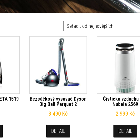
d nejnovějších
 ETA 1519
Bezsáčkový vysavač Dyson
Čistička vzduchu
Big Ball Parquet 2
Nubela 2569
č
8 490
Kč
2 999
Kč
DETAIL
DETAIL