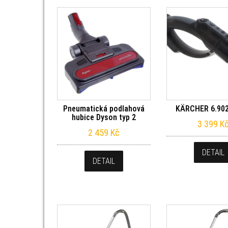
Pneumatická podlahová
KÄRCHER 6.902
hubice Dyson typ 2
3 399
K
2 459
Kč
DETAIL
DETAIL