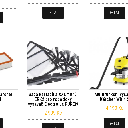
č
DETAIL
DETAIL
Kärcher
Sada kartáčů a XXL filtrů,
Multifunkční vys
4
ERK2 pro robotický
Kärcher WD 4 
vysavač Electrolux PUREi9
č
4 190
Kč
2 999
Kč
DETAIL