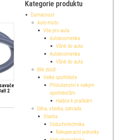
Kategorie produktu
Domácnost
Auto-moto
Vše pro auta
Autokosmetika
Vůně do auta
Autokosmetika
Vůně do auta
Bílé zboží
Velké spotřebiče
Příslušenství k velkým
ysavače
all 2
spotřebičům
Hadice k pračkám
Dílna, stavba, zahrada
Stavba
Vzduchotechnika
Rekuperační jednotky
Vzduchotechnika