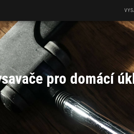
VYS
savače pro domácí úk