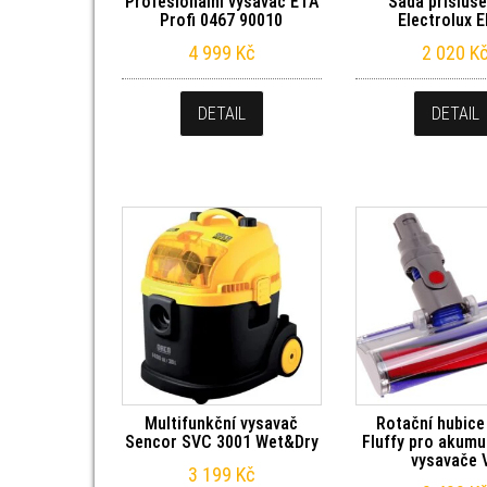
Profesionální vysavač ETA
Sada přísluše
Profi 0467 90010
Electrolux 
4 999
Kč
2 020
K
DETAIL
DETAIL
Multifunkční vysavač
Rotační hubice
Sencor SVC 3001 Wet&Dry
Fluffy pro akumu
vysavače 
3 199
Kč