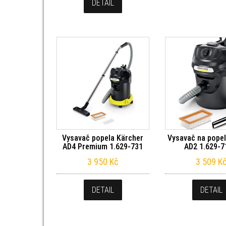
DETAIL
Vysavač popela Kärcher
Vysavač na popel
AD4 Premium 1.629-731
AD2 1.629-7
3 950
Kč
3 509
K
DETAIL
DETAIL