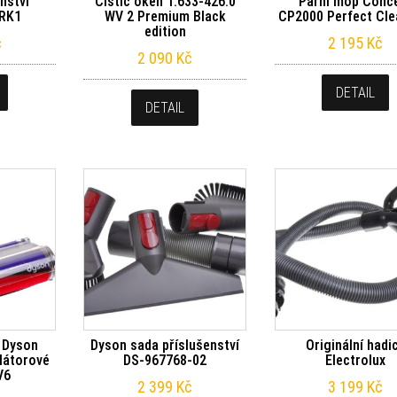
nství
Čistič oken 1.633-426.0
Parní mop Conc
ERK1
WV 2 Premium Black
CP2000 Perfect Cle
edition
č
2 195
Kč
2 090
Kč
DETAIL
DETAIL
 Dyson
Dyson sada příslušenství
Originální hadi
látorové
DS-967768-02
Electrolux
V6
2 399
Kč
3 199
Kč