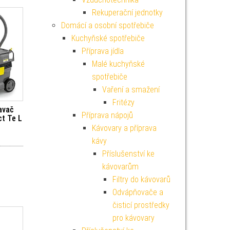
Rekuperační jednotky
Domácí a osobní spotřebiče
Kuchyňské spotřebiče
Příprava jídla
Malé kuchyňské
spotřebiče
Vaření a smažení
Fritézy
avač
Příprava nápojů
t Te L
Kávovary a příprava
kávy
Příslušenství ke
kávovarům
Filtry do kávovarů
Odvápňovače a
čisticí prostředky
pro kávovary