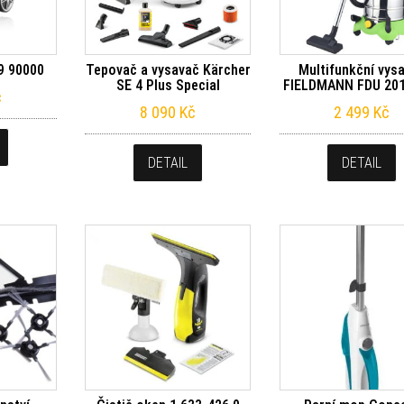
9 90000
Tepovač a vysavač Kärcher
Multifunkční vys
SE 4 Plus Special
FIELDMANN FDU 20
č
8 090
Kč
2 499
Kč
DETAIL
DETAIL