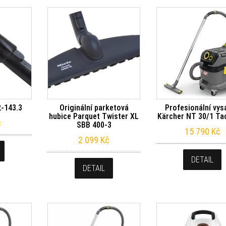
-143.3
Originální parketová
Profesionální vys
hubice Parquet Twister XL
Kärcher NT 30/1 Tac
č
SBB 400-3
15 790
Kč
2 099
Kč
DETAIL
DETAIL