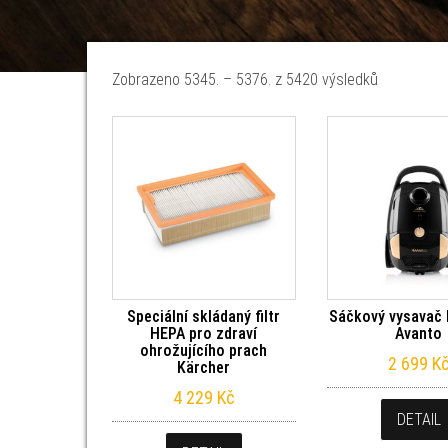
Seřazeno o
Zobrazeno 5345. – 5376. z 5420 výsledků
Speciální skládaný filtr
Sáčkový vysavač
HEPA pro zdraví
Avanto
ohrožujícího prach
2 699
K
Kärcher
4 229
Kč
DETAIL