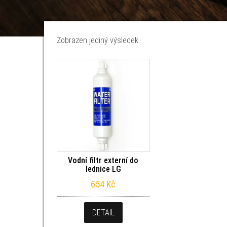
Zobrazen jediný výsledek
Vodní filtr externí do
lednice LG
654
Kč
DETAIL