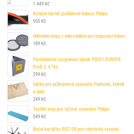
1 449
Kč
Rotační kartáč podlahové hubice Philips
550
Kč
Náhradní mopy z mikrovlákna pro mopovací hubici
189
Kč
Permanentní vysypávací sáček PROFI-EUROPE
Profi 2, 4 1ks
299
Kč
Sáčky pro průmyslové vysavače Parkside, Einhell
a další
249
Kč
Textilní mop pro tyčové vysavače Philips
549
Kč
Boční kartáčky RX2-SB pro robotický vysavač