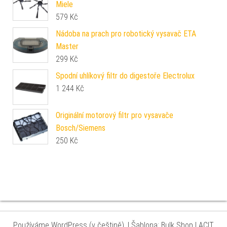
Miele
579
Kč
Nádoba na prach pro robotický vysavač ETA
Master
299
Kč
Spodní uhlíkový filtr do digestoře Electrolux
1 244
Kč
Originální motorový filtr pro vysavače
Bosch/Siemens
250
Kč
Používáme WordPress (v češtině).
|
Šablona: Bulk Shop
| ACIT