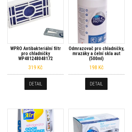
WPRO Antibakteriální filtr
Odmrazovač pro chladničky,
pro chladničky
mrazáky a čelní skla aut
WP481248048172
(500ml)
319
Kč
198
Kč
DETAIL
DETAIL