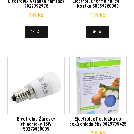
Electrolux Škrabka námrazy
Electrolux forma na led –
9029792976
kostka 50059960000
149
Kč
139
Kč
DETAIL
DETAIL
Electroluc Žárovky
Electrolux Podložka do
chladničky 15W
boxů chladničky 9029795425
50279889005
249
Kč