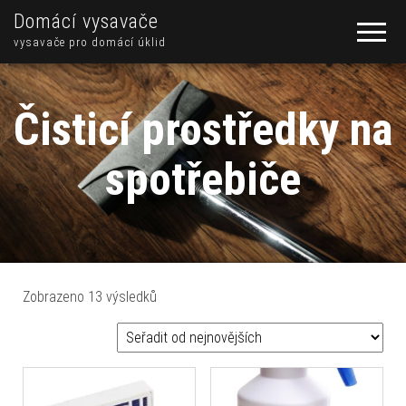
Domácí vysavače
vysavače pro domácí úklid
Čisticí prostředky na
spotřebiče
Seřazeno od nejnovějších
Zobrazeno 13 výsledků