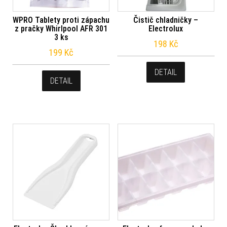
WPRO Tablety proti zápachu
Čistič chladničky –
z pračky Whirlpool AFR 301
Electrolux
3 ks
198
Kč
199
Kč
DETAIL
DETAIL