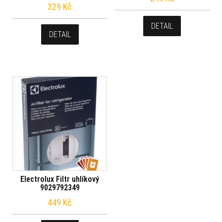
329
Kč
DETAIL
DETAIL
Electrolux Filtr uhlíkový
9029792349
449
Kč