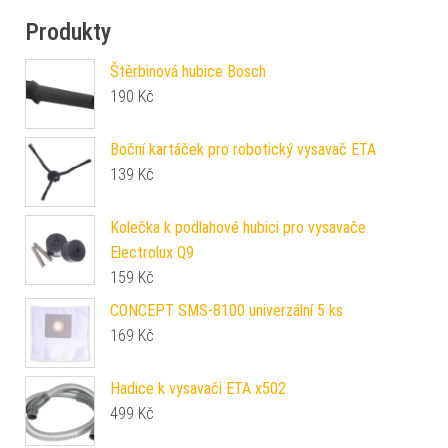
Produkty
Štěrbinová hubice Bosch
190
Kč
Boční kartáček pro robotický vysavač ETA
139
Kč
Kolečka k podlahové hubici pro vysavače
Electrolux Q9
159
Kč
CONCEPT SMS-8100 univerzální 5 ks
169
Kč
Hadice k vysavači ETA x502
499
Kč