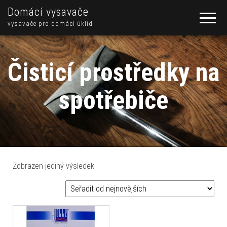
Domácí vysavače
vysavače pro domácí úklid
Čisticí prostředky na
spotřebiče
Zobrazen jediný výsledek