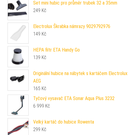
Set mini hubic pro průměr trubek 32 a 35mm
249
Kč
Electrolux Škrabka námrazy 9029792976
149
Kč
HEPA filtr ETA Handy Go
139
Kč
Originální hubice na nábytek s kartáčem Electrolux
AEG
165
Kč
Tyčový vysavač ETA Sonar Aqua Plus 3232
6 999
Kč
Velký kartáč do hubice Rowenta
299
Kč