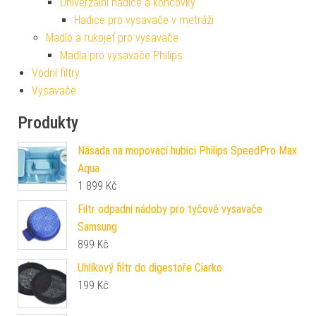
Univerzální hadice a koncovky
Hadice pro vysavače v metráži
Madlo a rukojeť pro vysavače
Madla pro vysavače Philips
Vodní filtry
Vysavače
Produkty
Násada na mopovací hubici Philips SpeedPro Max
Aqua
1 899
Kč
Filtr odpadní nádoby pro tyčové vysavače
Samsung
899
Kč
Uhlíkový filtr do digestoře Ciarko
199
Kč