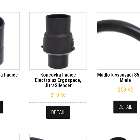
a hadice
Koncovka hadice
Madlo k vysavači S
Electrolux Ergospace,
Miele
UltraSilencer
259
Kč
219
Kč
DETAIL
DETAIL