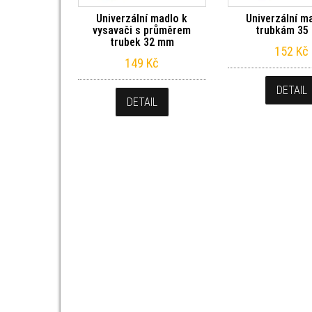
Univerzální madlo k
Univerzální m
vysavači s průměrem
trubkám 35
trubek 32 mm
152
Kč
149
Kč
DETAIL
DETAIL