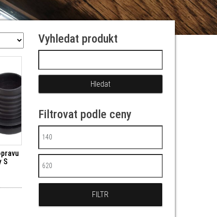
Vyhledat produkt
Vyhledávání
Filtrovat podle ceny
Minimální cena
opravu
y S
Maximální cena
FILTR