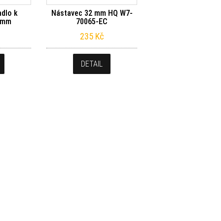
adlo k
Nástavec 32 mm HQ W7-
 mm
70065-EC
235
Kč
DETAIL