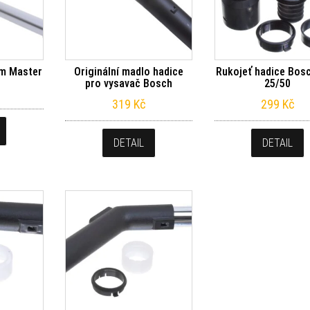
am Master
Originální madlo hadice
Rukojeť hadice Bos
pro vysavač Bosch
25/50
319
Kč
299
Kč
DETAIL
DETAIL