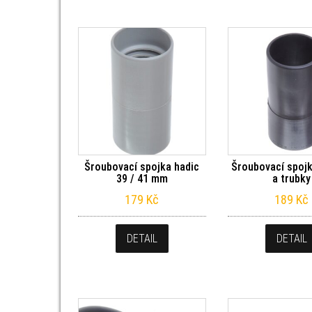
Šroubovací spojka hadic
Šroubovací spojk
39 / 41 mm
a trubky
179
Kč
189
Kč
DETAIL
DETAIL