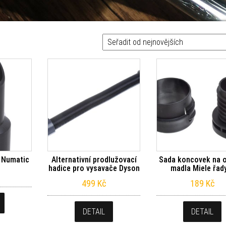
 Numatic
Alternativní prodlužovací
Sada koncovek na 
hadice pro vysavače Dyson
madla Miele řad
499
Kč
189
Kč
DETAIL
DETAIL