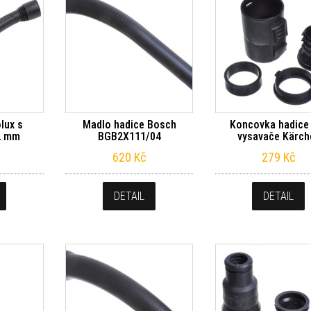
lux s
Madlo hadice Bosch
Koncovka hadice
2 mm
BGB2X111/04
vysavače Kärch
620
Kč
279
Kč
DETAIL
DETAIL