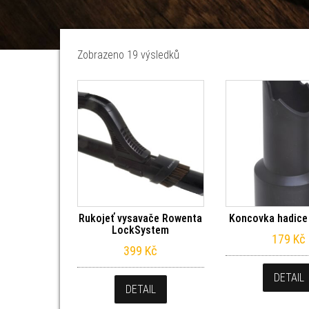
Seřazeno od nejnovějších
Zobrazeno 19 výsledků
Rukojeť vysavače Rowenta
Koncovka hadice
LockSystem
179
Kč
399
Kč
DETAIL
DETAIL