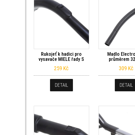
Rukojeť k hadici pro
Madlo Electro
vysavače MIELE řady S
průměrem 3
259
Kč
309
Kč
DETAIL
DETAIL