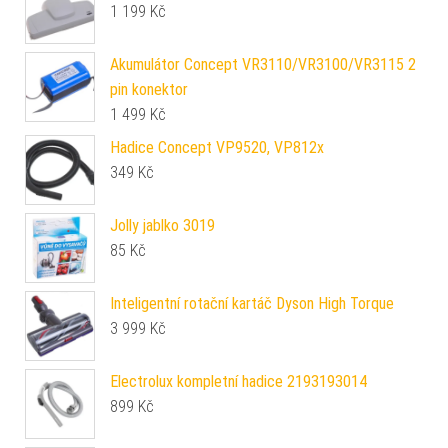
1 199
Kč
Akumulátor Concept VR3110/VR3100/VR3115 2
pin konektor
1 499
Kč
Hadice Concept VP9520, VP812x
349
Kč
Jolly jablko 3019
85
Kč
Inteligentní rotační kartáč Dyson High Torque
3 999
Kč
Electrolux kompletní hadice 2193193014
899
Kč