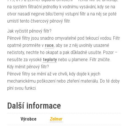
na systém filtrační jednotky k vodnímu vysávání, kdy se na
otvor nasadí nejprve bílo/černý vstupní filtr a na něj se poté
umístí tento čtvercový pěnový filtr.
Jak vyčistit pěnový filtr?
Pěnové filtry jsou snadno omyvatelné pod tekoucí vodou. Filtr
opatrně promněte v
ruce
, aby se z něj uvolnily usazené
nečistoty, nechte ho okapat a pak důkladně usušte. Pozor –
nesušte za vysoké
teploty
nebo u plamene. Filtr zničíte.
Kdy měnit pěnový filtr?
Pěnové filtry se mění až ve chvíli, kdy dojde k jejich
mechanickému poškození nebo zteření materiálu. Do té doby
plní svou funkci.
Další informace
Výrobce
Zelmer