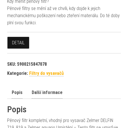
Kdy měnit pěnový filtr?
Pěnové filtry se mění až ve chvíli, kdy dojde k jejich
mechanickému poškození nebo zteření materiálu. Do té doby
plní svou funkci.
DETAIL
SKU:
5900215847078
Kategorie:
Filtry do vysavačů
Popis
Další informace
Popis
Pěnový filtr kompletní, vhodný pro vysavač Zelmer DELFIN
719, 819 a Zelmer aquario Umístění – Tento filtr se umisťuje