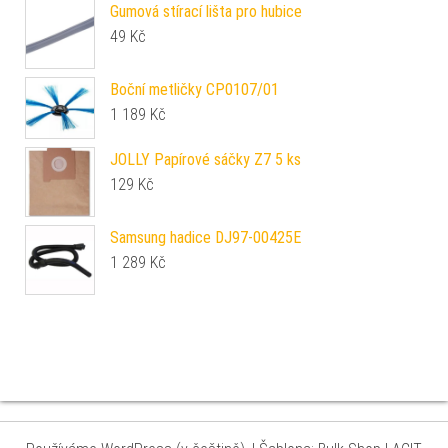
Gumová stírací lišta pro hubice
49
Kč
Boční metličky CP0107/01
1 189
Kč
JOLLY Papírové sáčky Z7 5 ks
129
Kč
Samsung hadice DJ97-00425E
1 289
Kč