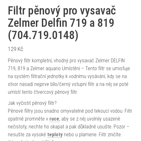
Filtr pěnový pro vysavač
Zelmer Delfin 719 a 819
(704.719.0148)
129
Kč
Pěnový filtr kompletní, vhodný pro vysavač Zelmer DELFIN
719, 819 a Zelmer aquario Umístění – Tento filtr se umisťuje
na systém filtrační jednotky k vodnímu vysávání, kdy se na
otvor nasadí nejprve bílo/černý vstupní filtr a na něj se poté
umístí tento čtvercový pěnový filtr.
Jak vyčistit pěnový filtr?
Pěnové filtry jsou snadno omyvatelné pod tekoucí vodou. Filtr
opatrně promněte v
ruce
, aby se z něj uvolnily usazené
nečistoty, nechte ho okapat a pak důkladně usušte. Pozor –
nesušte za vysoké
teploty
nebo u plamene. Filtr zničíte.