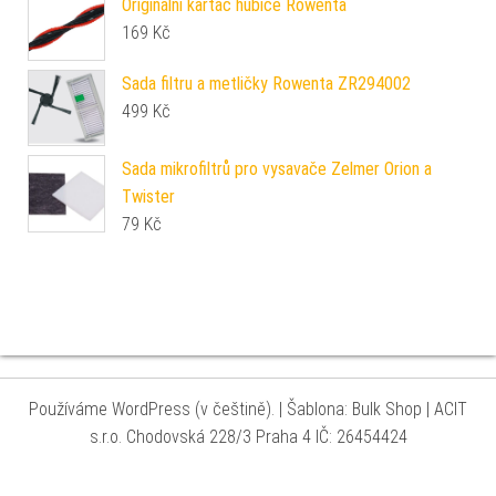
Originální kartáč hubice Rowenta
169
Kč
Sada filtru a metličky Rowenta ZR294002
499
Kč
Sada mikrofiltrů pro vysavače Zelmer Orion a
Twister
79
Kč
Používáme WordPress (v češtině).
|
Šablona: Bulk Shop
| ACIT
s.r.o. Chodovská 228/3 Praha 4 IČ: 26454424