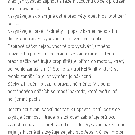
stačí jen vysavač zapnout a rázem vzduchu dojde k protržení
inkriminovaného místa.
Nevysávejte sklo ani jiné ostré předměty, opět hrozí protržení
sáčku.
Nevysávejte horké předměty – popel z kamen nebo krbu –
dojde k poškození vysavače nebo vznícení sáčku.
Papírové sáčky nejsou vhodné pro vysávání jemného
stavebního prachu nebo prachu ze sádrokartonu. Tento
prach sáčky nefiltrují a propuštějí jej přímo do motoru, ktrerý
se rychle zanáší a ničí. Stejně tak trpí HEPA filtry, které se
rychle zanášejí a jejich výměna je nákladná.
Sáčky z filtračního papíru pravidelně měňte. V dlouho
neměněných sáčcích se množí bakterie, které tvoří silné
nelříjemné pachy.
Během používání sáčků dochází k ucpávání pórů, což sice
zvyšuje účinnost filtrace, ale zároveň zabraňuje průtoku
vzduchu sáčkem a přeťěžuje tím motor. Vysavač pak špatně
saje
, je hlučnější a zvyšuje se jeho spotřeba. Ničí se i motor.