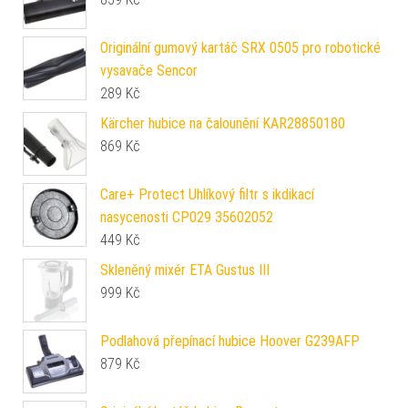
Originální gumový kartáč SRX 0505 pro robotické
vysavače Sencor
289
Kč
Kärcher hubice na čalounění KAR28850180
869
Kč
Care+ Protect Uhlíkový filtr s ikdikací
nasycenosti CP029 35602052
449
Kč
Skleněný mixér ETA Gustus III
999
Kč
Podlahová přepínací hubice Hoover G239AFP
879
Kč