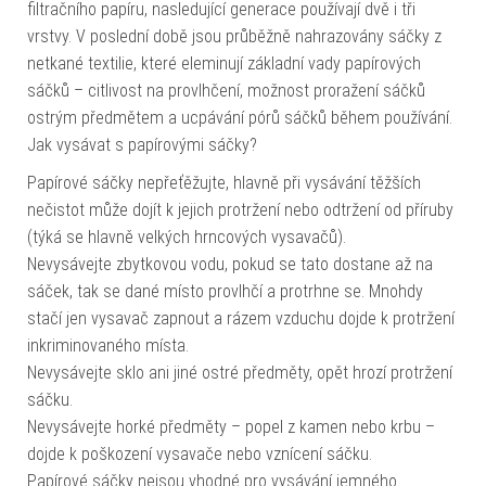
filtračního papíru, nasledující generace používají dvě i tři
vrstvy. V poslední době jsou průběžně nahrazovány sáčky z
netkané textilie, které eleminují základní vady papírových
sáčků – citlivost na provlhčení, možnost proražení sáčků
ostrým předmětem a ucpávání pórů sáčků během používání.
Jak vysávat s papírovými sáčky?
Papírové sáčky nepřeťěžujte, hlavně při vysávání těžších
nečistot může dojít k jejich protržení nebo odtržení od příruby
(týká se hlavně velkých hrncových vysavačů).
Nevysávejte zbytkovou vodu, pokud se tato dostane až na
sáček, tak se dané místo provlhčí a protrhne se. Mnohdy
stačí jen vysavač zapnout a rázem vzduchu dojde k protržení
inkriminovaného místa.
Nevysávejte sklo ani jiné ostré předměty, opět hrozí protržení
sáčku.
Nevysávejte horké předměty – popel z kamen nebo krbu –
dojde k poškození vysavače nebo vznícení sáčku.
Papírové sáčky nejsou vhodné pro vysávání jemného