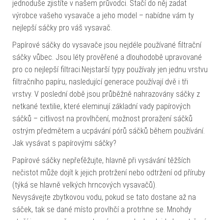
jednoduše zjistíte v našem průvodci. Stačí do něj zadat
výrobce vašeho vysavače a jeho model – nabídne vám ty
nejlepší sáčky pro váš vysavač.
Papírové sáčky do vysavače jsou nejdéle používané filtrační
sáčky vůbec. Jsou léty prověřené a dlouhodobě upravované
pro co nejlepší filtraci.Nejstarší typy používaly jen jednu vrstvu
filtračního papíru, nasledující generace používají dvě i tři
vrstvy. V poslední době jsou průběžně nahrazovány sáčky z
netkané textilie, které eleminují základní vady papírových
sáčků – citlivost na provlhčení, možnost proražení sáčků
ostrým předmětem a ucpávání pórů sáčků během používání.
Jak vysávat s papírovými sáčky?
Papírové sáčky nepřeťěžujte, hlavně při vysávání těžších
nečistot může dojít k jejich protržení nebo odtržení od příruby
(týká se hlavně velkých hrncových vysavačů).
Nevysávejte zbytkovou vodu, pokud se tato dostane až na
sáček, tak se dané místo provlhčí a protrhne se. Mnohdy