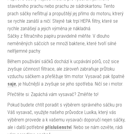
stavebního prachu nebo prachu ze sádrokartonu. Tento
prach sáčky nefiltrují a propuštějí jej přímo do motoru, ktrerý
se rychle zanáší a ničí. Stejně tak trpí HEPA filtry, které se
rychle zanášejí a jejich výměna je nákladná.
Sáčky z filtračního papíru pravidelně měňte. V dlouho
neměněných sáčcích se množí bakterie, které tvoří silné
nelříjemné pachy.
Během používání sáčků dochází k ucpávání pórů, což sice
zvyšuje účinnost filtrace, ale zároveň zabraňuje průtoku
vzduchu sáčkem a přeťěžuje tím motor. Vysavač pak špatně
saje
, je hlučnější a zvyšuje se jeho spotřeba. Ničí se i motor.
Přečtěte si: Zapáchá vám vysavač? Změňte to!
Pokud budete chtít poradit s výběrem správného sáčku pro
Váš vysavač, využijte našeho průvodce Luxíka, který vás
výběrem provede a k vašemu vysavači doporučí nejen sáčky,
ale i další potřebné
příslušenství
. Nebo se nám ozvěte, rádi