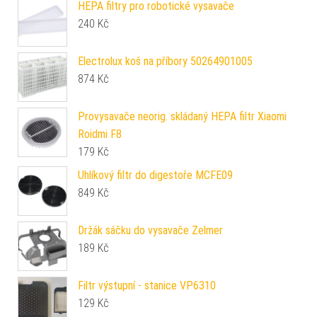
HEPA filtry pro robotické vysavače
240
Kč
Electrolux koš na příbory 50264901005
874
Kč
Provysavače neorig. skládaný HEPA filtr Xiaomi
Roidmi F8
179
Kč
Uhlíkový filtr do digestoře MCFE09
849
Kč
Držák sáčku do vysavače Zelmer
189
Kč
Filtr výstupní - stanice VP6310
129
Kč