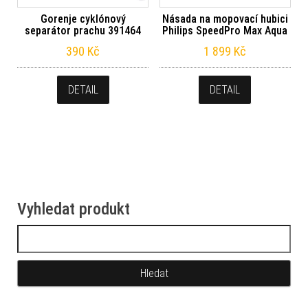
Gorenje cyklónový
Násada na mopovací hubici
separátor prachu 391464
Philips SpeedPro Max Aqua
390
Kč
1 899
Kč
DETAIL
DETAIL
Vyhledat produkt
Vyhledávání