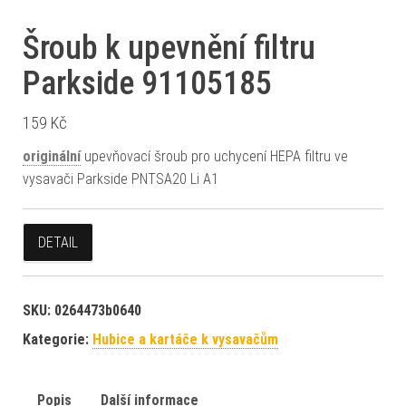
Šroub k upevnění filtru
Parkside 91105185
159
Kč
originální
upevňovací šroub pro uchycení HEPA filtru ve
vysavači Parkside PNTSA20 Li A1
DETAIL
SKU:
0264473b0640
Kategorie:
Hubice a kartáče k vysavačům
Popis
Další informace