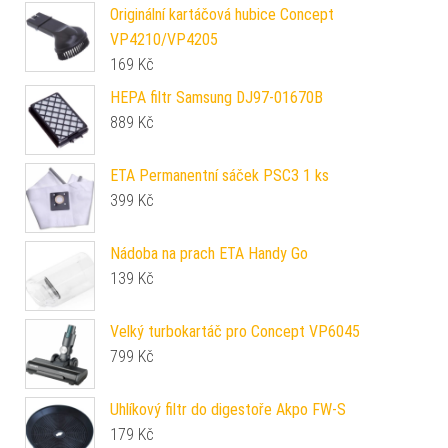
Originální kartáčová hubice Concept
VP4210/VP4205
169
Kč
HEPA filtr Samsung DJ97-01670B
889
Kč
ETA Permanentní sáček PSC3 1 ks
399
Kč
Nádoba na prach ETA Handy Go
139
Kč
Velký turbokartáč pro Concept VP6045
799
Kč
Uhlíkový filtr do digestoře Akpo FW-S
179
Kč