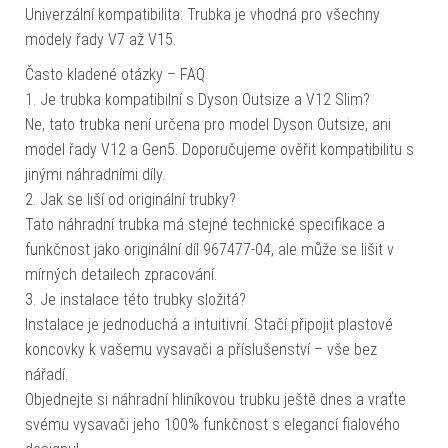
Univerzální kompatibilita: Trubka je vhodná pro všechny
modely řady V7 až V15.
Často kladené otázky – FAQ
1. Je trubka kompatibilní s Dyson Outsize a V12 Slim?
Ne, tato trubka není určena pro model Dyson Outsize, ani
model řady V12 a Gen5. Doporučujeme ověřit kompatibilitu s
jinými náhradními díly.
2. Jak se liší od originální trubky?
Tato náhradní trubka má stejné technické specifikace a
funkčnost jako originální díl 967477-04, ale může se lišit v
mírných detailech zpracování.
3. Je instalace této trubky složitá?
Instalace je jednoduchá a intuitivní. Stačí připojit plastové
koncovky k vašemu vysavači a příslušenství – vše bez
nářadí.
Objednejte si náhradní hliníkovou trubku ještě dnes a vraťte
svému vysavači jeho 100% funkčnost s elegancí fialového