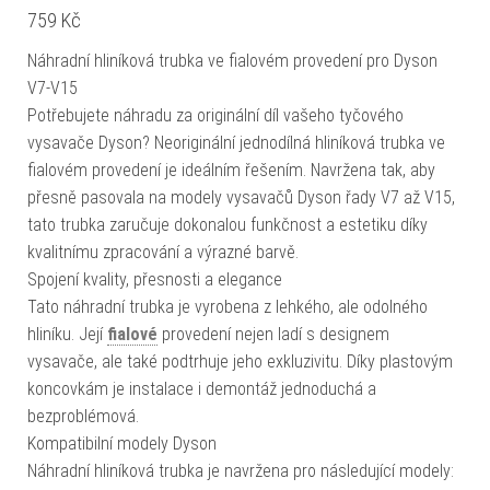
759
Kč
Náhradní hliníková trubka ve fialovém provedení pro Dyson
V7-V15
Potřebujete náhradu za originální díl vašeho tyčového
vysavače Dyson? Neoriginální jednodílná hliníková trubka ve
fialovém provedení je ideálním řešením. Navržena tak, aby
přesně pasovala na modely vysavačů Dyson řady V7 až V15,
tato trubka zaručuje dokonalou funkčnost a estetiku díky
kvalitnímu zpracování a výrazné barvě.
Spojení kvality, přesnosti a elegance
Tato náhradní trubka je vyrobena z lehkého, ale odolného
hliníku. Její
fialové
provedení nejen ladí s designem
vysavače, ale také podtrhuje jeho exkluzivitu. Díky plastovým
koncovkám je instalace i demontáž jednoduchá a
bezproblémová.
Kompatibilní modely Dyson
Náhradní hliníková trubka je navržena pro následující modely: