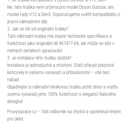
Ne, tato trubka není určena pro model Dyson Outsize, ani
model řady V12 a Gen5. Doporučujeme ověřit kompatibilitu s
jinými náhradními díly.
2. Jak se liší od originální trubky?
Tato náhradní trubka má stejné technické specifikace a
funkčnost jako originální díl 967477-04, ale může se lišit v
mírných detailech zpracování.
3. Je instalace této trubky složitá?
Instalace je jednoduchá a intuitivní. Stačí připojit plastové
koncovky k vašemu vysavači a příslušenství – vše bez
nářadí.
Objednejte si náhradní hliníkovou trubku ještě dnes a vraťte
svému vysavači jeho 100% funkčnost s elegancí fialového
designu!
Provysavace.cz – Váš odborník na chytrá a spolehlivá řešení
pro úklid.