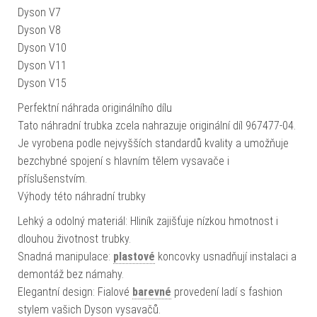
Dyson V7
Dyson V8
Dyson V10
Dyson V11
Dyson V15
Perfektní náhrada originálního dílu
Tato náhradní trubka zcela nahrazuje originální díl 967477-04.
Je vyrobena podle nejvyšších standardů kvality a umožňuje
bezchybné spojení s hlavním tělem vysavače i
příslušenstvím.
Výhody této náhradní trubky
Lehký a odolný materiál: Hliník zajišťuje nízkou hmotnost i
dlouhou životnost trubky.
Snadná manipulace:
plastové
koncovky usnadňují instalaci a
demontáž bez námahy.
Elegantní design: Fialové
barevné
provedení ladí s fashion
stylem vašich Dyson vysavačů.