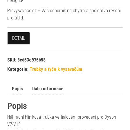
designu!
Provysavace.cz – Váš odborník na chytrá a spolehlivá řešení
pro úklid.
DETAIL
SKU:
8cd53e975b58
Kategorie:
Trubky a tyče k vysavačům
Popis
Další informace
Popis
Náhradní hliníková trubka ve fialovém provedení pro Dyson
V7-V15