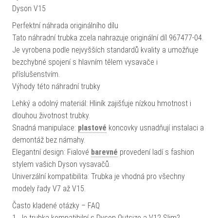
Dyson V15
Perfektní náhrada originálního dílu
Tato náhradní trubka zcela nahrazuje originální díl 967477-04.
Je vyrobena podle nejvyšších standardů kvality a umožňuje
bezchybné spojení s hlavním tělem vysavače i
příslušenstvím.
Výhody této náhradní trubky
Lehký a odolný materiál: Hliník zajišťuje nízkou hmotnost i
dlouhou životnost trubky.
Snadná manipulace:
plastové
koncovky usnadňují instalaci a
demontáž bez námahy.
Elegantní design: Fialové
barevné
provedení ladí s fashion
stylem vašich Dyson vysavačů.
Univerzální kompatibilita: Trubka je vhodná pro všechny
modely řady V7 až V15.
Často kladené otázky – FAQ
1. Je trubka kompatibilní s Dyson Outsize a V12 Slim?