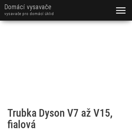
Domácí vysavače
vysavače pro domácí úklid
Trubka Dyson V7 až V15,
fialová