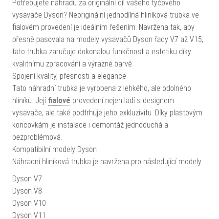
Potřebujete náhradu za originální díl vašeho tyčového
vysavače Dyson? Neoriginální jednodílná hliníková trubka ve
fialovém provedení je ideálním řešením. Navržena tak, aby
přesně pasovala na modely vysavačů Dyson řady V7 až V15,
tato trubka zaručuje dokonalou funkčnost a estetiku díky
kvalitnímu zpracování a výrazné barvě.
Spojení kvality, přesnosti a elegance
Tato náhradní trubka je vyrobena z lehkého, ale odolného
hliníku. Její
fialové
provedení nejen ladí s designem
vysavače, ale také podtrhuje jeho exkluzivitu. Díky plastovým
koncovkám je instalace i demontáž jednoduchá a
bezproblémová.
Kompatibilní modely Dyson
Náhradní hliníková trubka je navržena pro následující modely:
Dyson V7
Dyson V8
Dyson V10
Dyson V11