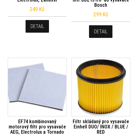
Bosch
249
Kč
299
Kč
DETAIL
DETAIL
EF74 kombinovaný
Filtr skládaný pro vysavače
motorový filtr pro vysavače
Einhell DUO/ INOX / BLUE /
AEG, Electrolux a Tornado
RED