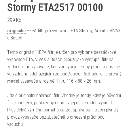
Stormy ETA2517 00100
299
Kč
originální
HEPA filtr pro vysavače ETA Stormy, Ambito, VIVAX
a Bosch
Tento originální HEPA filtr je určen pro vybrané bezsáčkové
vysavače ETA, VIVAX a Bosch. Slouží jako výstupní filtr na
zadní straně vysavače, kde zachycuje jemný prach a částice
ve vzduchu odcházejícím ze spotřebiče. Rozhodující je přesný
model
vysavače a rozměr filtru 116 × 88 × 26 mm.
Jde o originální náhradní filtr. Vhodný je tehdy, když je původní
filtr zanesený, poškozený nebo už jej nelze řádně vyčistit.
Pravidelná výměna pomáhá udržet správnou filtraci i plynulý
provoz vysavače bez zbytečného omezení průchodu
vzduchu.