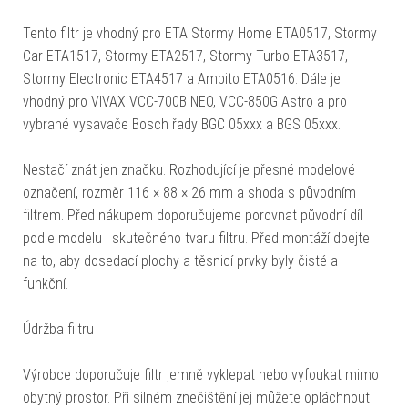
Tento filtr je vhodný pro ETA Stormy Home ETA0517, Stormy
Car ETA1517, Stormy ETA2517, Stormy Turbo ETA3517,
Stormy Electronic ETA4517 a Ambito ETA0516. Dále je
vhodný pro VIVAX VCC-700B NEO, VCC-850G Astro a pro
vybrané vysavače Bosch řady BGC 05xxx a BGS 05xxx.
Nestačí znát jen značku. Rozhodující je přesné modelové
označení, rozměr 116 × 88 × 26 mm a shoda s původním
filtrem. Před nákupem doporučujeme porovnat původní díl
podle modelu i skutečného tvaru filtru. Před montáží dbejte
na to, aby dosedací plochy a těsnicí prvky byly čisté a
funkční.
Údržba filtru
Výrobce doporučuje filtr jemně vyklepat nebo vyfoukat mimo
obytný prostor. Při silném znečištění jej můžete opláchnout