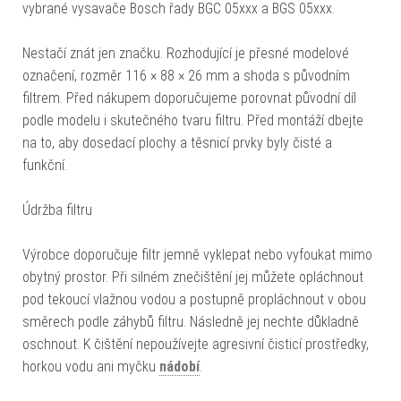
vybrané vysavače Bosch řady BGC 05xxx a BGS 05xxx.
Nestačí znát jen značku. Rozhodující je přesné modelové
označení, rozměr 116 × 88 × 26 mm a shoda s původním
filtrem. Před nákupem doporučujeme porovnat původní díl
podle modelu i skutečného tvaru filtru. Před montáží dbejte
na to, aby dosedací plochy a těsnicí prvky byly čisté a
funkční.
Údržba filtru
Výrobce doporučuje filtr jemně vyklepat nebo vyfoukat mimo
obytný prostor. Při silném znečištění jej můžete opláchnout
pod tekoucí vlažnou vodou a postupně propláchnout v obou
směrech podle záhybů filtru. Následně jej nechte důkladně
oschnout. K čištění nepoužívejte agresivní čisticí prostředky,
horkou vodu ani myčku
nádobí
.