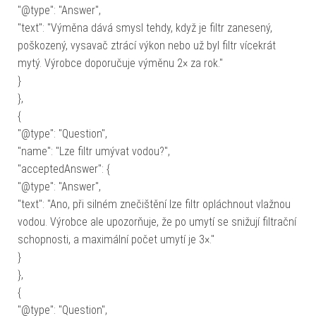
"@type": "Answer",
"text": "Výměna dává smysl tehdy, když je filtr zanesený,
poškozený, vysavač ztrácí výkon nebo už byl filtr vícekrát
mytý. Výrobce doporučuje výměnu 2× za rok."
}
},
{
"@type": "Question",
"name": "Lze filtr umývat vodou?",
"acceptedAnswer": {
"@type": "Answer",
"text": "Ano, při silném znečištění lze filtr opláchnout vlažnou
vodou. Výrobce ale upozorňuje, že po umytí se snižují filtrační
schopnosti, a maximální počet umytí je 3×."
}
},
{
"@type": "Question",