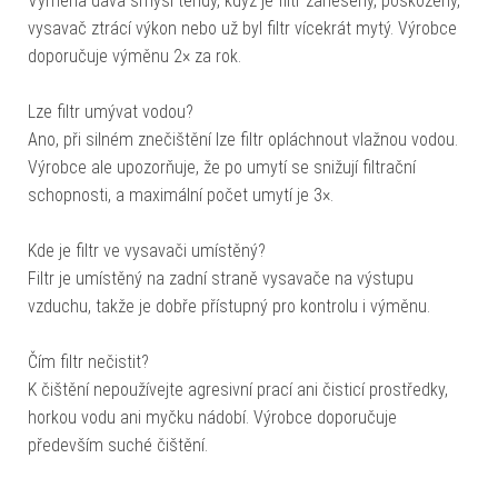
Výměna dává smysl tehdy, když je filtr zanesený, poškozený,
vysavač ztrácí výkon nebo už byl filtr vícekrát mytý. Výrobce
doporučuje výměnu 2× za rok.
Lze filtr umývat vodou?
Ano, při silném znečištění lze filtr opláchnout vlažnou vodou.
Výrobce ale upozorňuje, že po umytí se snižují filtrační
schopnosti, a maximální počet umytí je 3×.
Kde je filtr ve vysavači umístěný?
Filtr je umístěný na zadní straně vysavače na výstupu
vzduchu, takže je dobře přístupný pro kontrolu i výměnu.
Čím filtr nečistit?
K čištění nepoužívejte agresivní prací ani čisticí prostředky,
horkou vodu ani myčku nádobí. Výrobce doporučuje
především suché čištění.