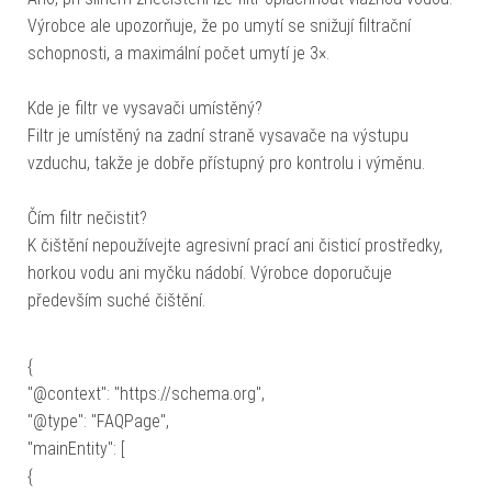
Výrobce ale upozorňuje, že po umytí se snižují filtrační
schopnosti, a maximální počet umytí je 3×.
Kde je filtr ve vysavači umístěný?
Filtr je umístěný na zadní straně vysavače na výstupu
vzduchu, takže je dobře přístupný pro kontrolu i výměnu.
Čím filtr nečistit?
K čištění nepoužívejte agresivní prací ani čisticí prostředky,
horkou vodu ani myčku nádobí. Výrobce doporučuje
především suché čištění.
{
"@context": "https://schema.org",
"@type": "FAQPage",
"mainEntity": [
{