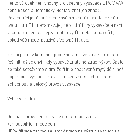
Tento výrobek není vhodný pro všechny vysavače ETA, VIVAX
nebo Bosch automaticky. Nestačí znát jen značku.
Rozhodující je přesné modelové označení a shoda rozměru i
tvaru filtru. Filtr nenahrazuje jiné vnitřní filtry vysavače a není
vhodné zaměňovat jej za motorový filtr nebo pěnový filtr,
pokud váš model používá více typů filtrace.
Z naší praxe v kamenné prodejně víme, že zákazníci často
řeší filtr až ve chvíli, kdy vysavač znatelně ztrácí výkon. Často
se také setkáváme s tím, že filtr je opakovaně mytý déle, než
doporučuje výrobce. Právě to může zhoršit jeho filtrační
schopnosti a celkový provoz vysavače.
Výhody produktu
Originální provedení zajišťuje správné usazení v
kompatibilních modelech.
HEPA filtrace zachycuje jemný prach na výstupu vzduchu z