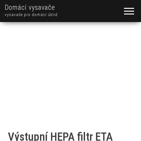
Domácí vysavače
vysavače pro domácí úklid
Výstupní HEPA filtr ETA