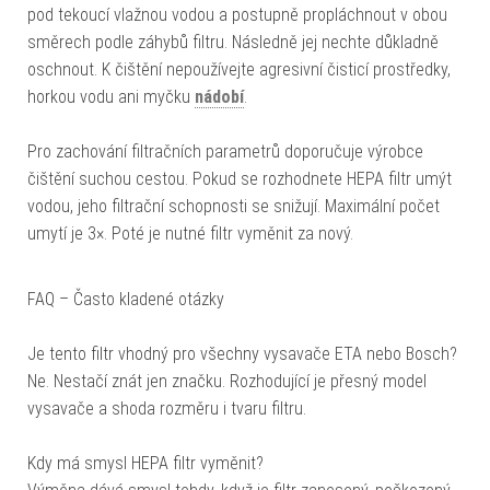
pod tekoucí vlažnou vodou a postupně propláchnout v obou
směrech podle záhybů filtru. Následně jej nechte důkladně
oschnout. K čištění nepoužívejte agresivní čisticí prostředky,
horkou vodu ani myčku
nádobí
.
Pro zachování filtračních parametrů doporučuje výrobce
čištění suchou cestou. Pokud se rozhodnete HEPA filtr umýt
vodou, jeho filtrační schopnosti se snižují. Maximální počet
umytí je 3×. Poté je nutné filtr vyměnit za nový.
FAQ – Často kladené otázky
Je tento filtr vhodný pro všechny vysavače ETA nebo Bosch?
Ne. Nestačí znát jen značku. Rozhodující je přesný model
vysavače a shoda rozměru i tvaru filtru.
Kdy má smysl HEPA filtr vyměnit?