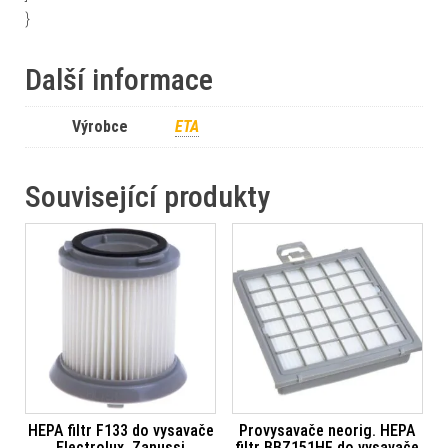
}
Další informace
Výrobce
ETA
Související produkty
HEPA filtr F133 do vysavače
Provysavače neorig. HEPA
Electrolux, Zanussi
filtr BBZ151HF do vysavače