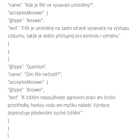
"name": "Kde je filtr ve vysavači umístěný?",
"acceptedAnswer": {
"@type": "Answer",
"text": "Filtr je umístěný na zadní straně vysavače na výstupu
vzduchu, takže je dobře přístupný pro kontrolu i výměnu."
}
},
{
"@type": "Question",
"name": "Čím filtr nečistit?",
"acceptedAnswer": {
"@type": "Answer",
"text": "K čištění nepoužívejte agresivní prací ani čisticí
prostředky, horkou vodu ani myčku nádobí. Výrobce
doporučuje především suché čištění."
}
}
]