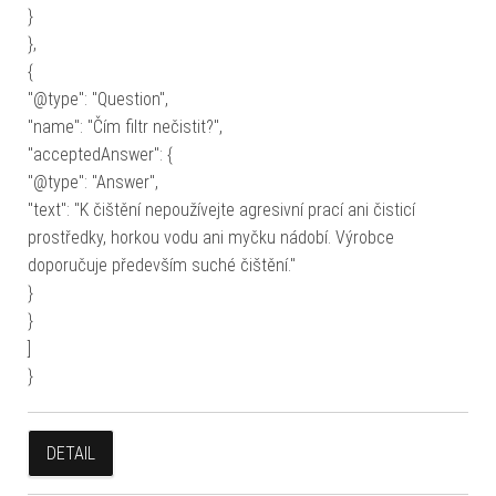
}
},
{
"@type": "Question",
"name": "Čím filtr nečistit?",
"acceptedAnswer": {
"@type": "Answer",
"text": "K čištění nepoužívejte agresivní prací ani čisticí
prostředky, horkou vodu ani myčku nádobí. Výrobce
doporučuje především suché čištění."
}
}
]
}
DETAIL