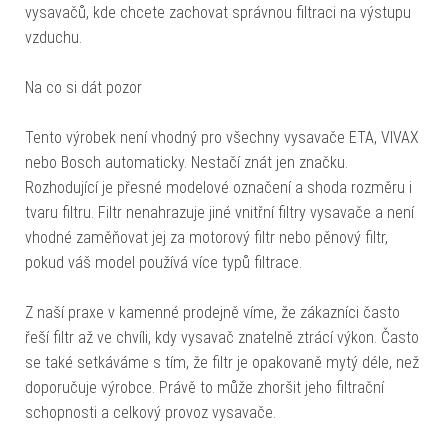
vysavačů, kde chcete zachovat správnou filtraci na výstupu
vzduchu.
Na co si dát pozor
Tento výrobek není vhodný pro všechny vysavače ETA, VIVAX
nebo Bosch automaticky. Nestačí znát jen značku.
Rozhodující je přesné modelové označení a shoda rozměru i
tvaru filtru. Filtr nenahrazuje jiné vnitřní filtry vysavače a není
vhodné zaměňovat jej za motorový filtr nebo pěnový filtr,
pokud váš model používá více typů filtrace.
Z naší praxe v kamenné prodejně víme, že zákazníci často
řeší filtr až ve chvíli, kdy vysavač znatelně ztrácí výkon. Často
se také setkáváme s tím, že filtr je opakovaně mytý déle, než
doporučuje výrobce. Právě to může zhoršit jeho filtrační
schopnosti a celkový provoz vysavače.