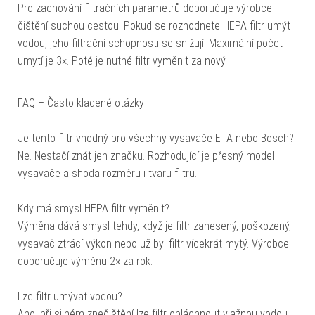
Pro zachování filtračních parametrů doporučuje výrobce
čištění suchou cestou. Pokud se rozhodnete HEPA filtr umýt
vodou, jeho filtrační schopnosti se snižují. Maximální počet
umytí je 3×. Poté je nutné filtr vyměnit za nový.
FAQ – Často kladené otázky
Je tento filtr vhodný pro všechny vysavače ETA nebo Bosch?
Ne. Nestačí znát jen značku. Rozhodující je přesný model
vysavače a shoda rozměru i tvaru filtru.
Kdy má smysl HEPA filtr vyměnit?
Výměna dává smysl tehdy, když je filtr zanesený, poškozený,
vysavač ztrácí výkon nebo už byl filtr vícekrát mytý. Výrobce
doporučuje výměnu 2× za rok.
Lze filtr umývat vodou?
Ano, při silném znečištění lze filtr opláchnout vlažnou vodou.