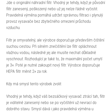
Jde o originální náhradní filtr. Vhodný je tehdy, když je původní
filtr zanesený, poškozený nebo už jej nelze řádně vyčistit.
Pravidelná výměna pomáhá udržet správnou filtraci i plynulý
provoz vysavače bez zbytečného omezení průchodu
vzduchu.
Filtr je omyvatelný, ale výrobce doporučuje především čištění
suchou cestou. Při silném znečištění lze filtr opláchnout
vlažnou vodou, následně jej ale musíte nechat důkladně
vyschnout. Rozhodující je také to, že maximální počet umytí
je 3×. Poté je nutné zakoupit nový filtr. Výrobce doporučuje
HEPA filtr měnit 2× za rok.
Kdy má smysl tento výrobek zvolit
Vhodný je tehdy, když váš bezsáčkový vysavač ztrácí tah, filtr
je viditelně zanesený nebo se po vyčištění už nevrací do
dobrého stavu. Smysl dává i jako pravidelná výměna u