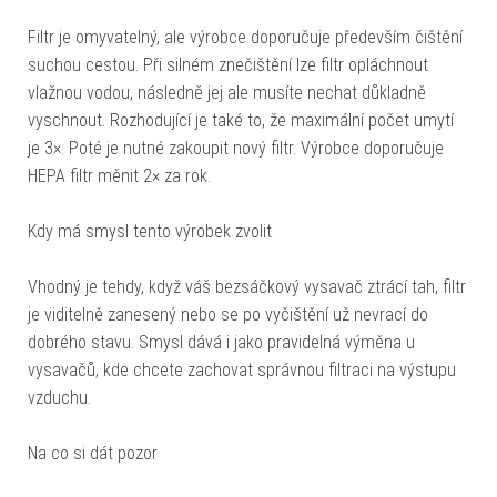
Filtr je omyvatelný, ale výrobce doporučuje především čištění
suchou cestou. Při silném znečištění lze filtr opláchnout
vlažnou vodou, následně jej ale musíte nechat důkladně
vyschnout. Rozhodující je také to, že maximální počet umytí
je 3×. Poté je nutné zakoupit nový filtr. Výrobce doporučuje
HEPA filtr měnit 2× za rok.
Kdy má smysl tento výrobek zvolit
Vhodný je tehdy, když váš bezsáčkový vysavač ztrácí tah, filtr
je viditelně zanesený nebo se po vyčištění už nevrací do
dobrého stavu. Smysl dává i jako pravidelná výměna u
vysavačů, kde chcete zachovat správnou filtraci na výstupu
vzduchu.
Na co si dát pozor