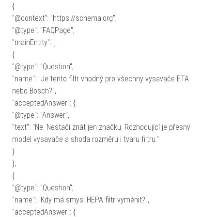
{
"@context": "https://schema.org",
"@type": "FAQPage",
"mainEntity": [
{
"@type": "Question",
"name": "Je tento filtr vhodný pro všechny vysavače ETA
nebo Bosch?",
"acceptedAnswer": {
"@type": "Answer",
"text": "Ne. Nestačí znát jen značku. Rozhodující je přesný
model vysavače a shoda rozměru i tvaru filtru."
}
},
{
"@type": "Question",
"name": "Kdy má smysl HEPA filtr vyměnit?",
"acceptedAnswer": {