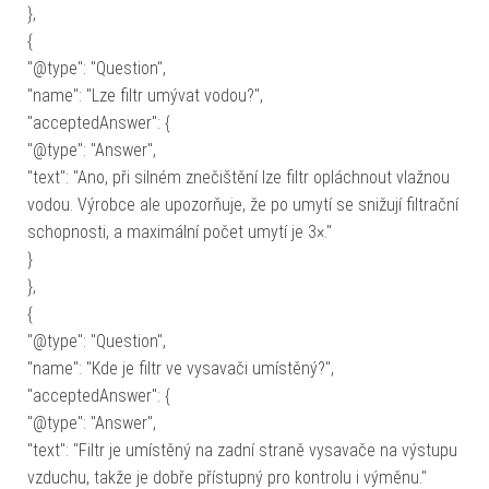
},
{
"@type": "Question",
"name": "Lze filtr umývat vodou?",
"acceptedAnswer": {
"@type": "Answer",
"text": "Ano, při silném znečištění lze filtr opláchnout vlažnou
vodou. Výrobce ale upozorňuje, že po umytí se snižují filtrační
schopnosti, a maximální počet umytí je 3×."
}
},
{
"@type": "Question",
"name": "Kde je filtr ve vysavači umístěný?",
"acceptedAnswer": {
"@type": "Answer",
"text": "Filtr je umístěný na zadní straně vysavače na výstupu
vzduchu, takže je dobře přístupný pro kontrolu i výměnu."