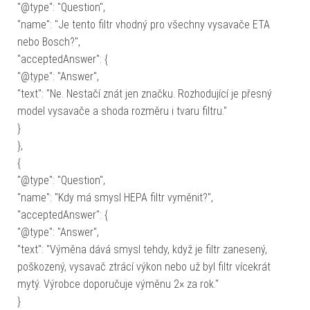
"@type": "Question",
"name": "Je tento filtr vhodný pro všechny vysavače ETA
nebo Bosch?",
"acceptedAnswer": {
"@type": "Answer",
"text": "Ne. Nestačí znát jen značku. Rozhodující je přesný
model vysavače a shoda rozměru i tvaru filtru."
}
},
{
"@type": "Question",
"name": "Kdy má smysl HEPA filtr vyměnit?",
"acceptedAnswer": {
"@type": "Answer",
"text": "Výměna dává smysl tehdy, když je filtr zanesený,
poškozený, vysavač ztrácí výkon nebo už byl filtr vícekrát
mytý. Výrobce doporučuje výměnu 2× za rok."
}