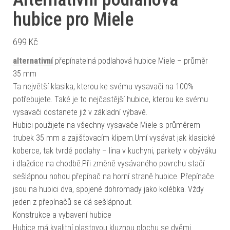
hubice pro Miele
699
Kč
alternativní
přepínatelná podlahová hubice Miele – průměr
35 mm
Ta největší klasika, kterou ke svému vysavači na 100%
potřebujete. Také je to nejčastější hubice, kterou ke svému
vysavači dostanete již v základní výbavě.
Hubici použijete na všechny vysavače Miele s průměrem
trubek 35 mm a zajišťovacím klipem.Umí vysávat jak klasické
koberce, tak tvrdé podlahy – lina v kuchyni, parkety v obýváku
i dlaždice na chodbě.Při změně vysávaného povrchu stačí
sešlápnou nohou přepínač na horní straně hubice. Přepínače
jsou na hubici dva, spojené dohromady jako kolébka. Vždy
jeden z přepínačů se dá sešlápnout.
Konstrukce a vybavení hubice
Hubice má kvalitní plastovou kluznou plochu se dvěmi