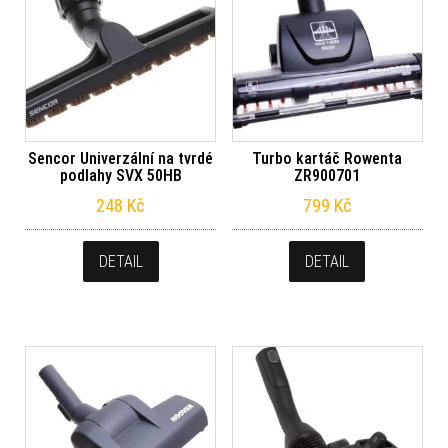
Sencor Univerzální na tvrdé
Turbo kartáč Rowenta
podlahy SVX 50HB
ZR900701
248
Kč
799
Kč
DETAIL
DETAIL