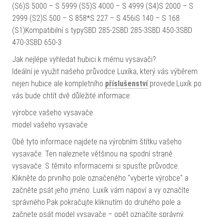
(S6)S 5000 – S 5999 (S5)S 4000 – S 4999 (S4)S 2000 – S
2999 (S2)S 500 – S 858*S 227 – S 456iS 140 – S 168
(S1)Kompatibilní s typySBD 285-2SBD 285-3SBD 450-3SBD
470-3SBD 650-3
Jak nejlépe vyhledat hubici k mému vysavači?
Ideální je využit našeho průvodce Luxíka, který vás výběrem
nejen hubice ale kompletního
příslušenství
provede.Luxík po
vás bude chtít dvě důležité informace:
výrobce vašeho vysavače
model vašeho vysavače
Obě tyto informace najdete na výrobním štítku vašeho
vysavače. Ten naleznete většinou na spodní straně
vysavače. S těmito informacemi si spusťte průvodce.
Klikněte do prvního pole označeného "vyberte výrobce" a
začněte psát jeho jméno. Luxík vám napoví a vy označíte
správného.Pak pokračujte kliknutím do druhého pole a
začnete psát model vysavače – opět označíte správný.