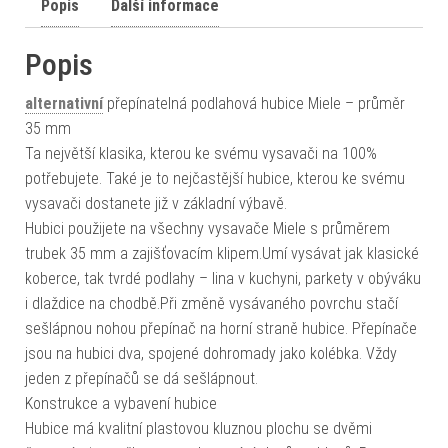
Popis
Další informace
Popis
alternativní
přepínatelná podlahová hubice Miele – průměr
35 mm
Ta největší klasika, kterou ke svému vysavači na 100%
potřebujete. Také je to nejčastější hubice, kterou ke svému
vysavači dostanete již v základní výbavě.
Hubici použijete na všechny vysavače Miele s průměrem
trubek 35 mm a zajišťovacím klipem.Umí vysávat jak klasické
koberce, tak tvrdé podlahy – lina v kuchyni, parkety v obýváku
i dlaždice na chodbě.Při změně vysávaného povrchu stačí
sešlápnou nohou přepínač na horní straně hubice. Přepínače
jsou na hubici dva, spojené dohromady jako kolébka. Vždy
jeden z přepínačů se dá sešlápnout.
Konstrukce a vybavení hubice
Hubice má kvalitní plastovou kluznou plochu se dvěmi