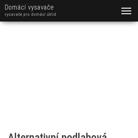
Domácí vysavače
vysavače pro domácí úklid
Alternativní podlahová