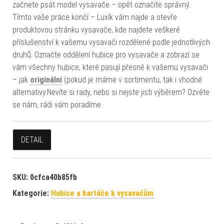
začnete psát model vysavače – opět označíte správný.
Tímto vaše práce končí – Luxík vám najde a otevře
produktovou stránku vysavače, kde najdete veškeré
příslušenství k vašemu vysavači rozdělené podle jednotlivých
druhů. Označte oddělení hubice pro vysavače a zobrazí se
vám všechny hubice, které pasují přesně k vašemu vysavači
– jak
originální
(pokud je máme v sortimentu, tak i vhodné
alternativy.Nevíte si rady, nebo si nejste jisti výběrem? Ozvěte
se nám, rádi vám poradíme.
DETAIL
SKU:
0cfca40b85fb
Kategorie:
Hubice a kartáče k vysavačům