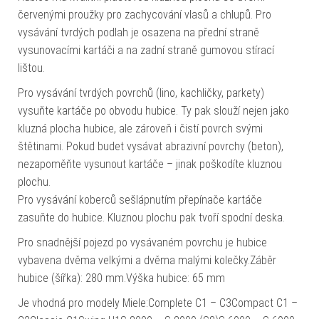
červenými proužky pro zachycování vlasů a chlupů. Pro
vysávání tvrdých podlah je osazena na přední straně
vysunovacími kartáči a na zadní straně gumovou stírací
lištou.
Pro vysávání tvrdých povrchů (lino, kachličky, parkety)
vysuňte kartáče po obvodu hubice. Ty pak slouží nejen jako
kluzná plocha hubice, ale zároveň i čistí povrch svými
štětinami. Pokud budet vysávat abrazivní povrchy (beton),
nezapoměňte vysunout kartáče – jinak poškodíte kluznou
plochu.
Pro vysávání koberců sešlápnutím přepínače kartáče
zasuňte do hubice. Kluznou plochu pak tvoří spodní deska.
Pro snadnější pojezd po vysávaném povrchu je hubice
vybavena dvěma velkými a dvěma malými kolečky.Záběr
hubice (šířka): 280 mm.Výška hubice: 65 mm
Je vhodná pro modely Miele:Complete C1 – C3Compact C1 –