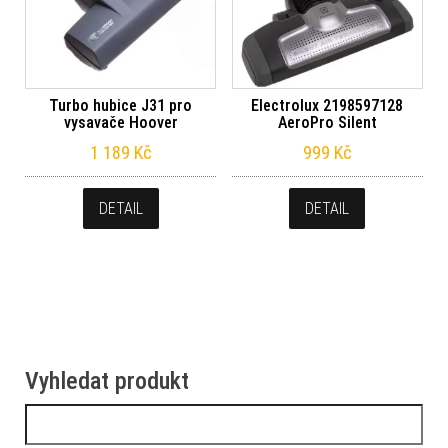
Turbo hubice J31 pro
Electrolux 2198597128
vysavače Hoover
AeroPro Silent
1 189
Kč
999
Kč
DETAIL
DETAIL
Vyhledat produkt
Vyhledávání