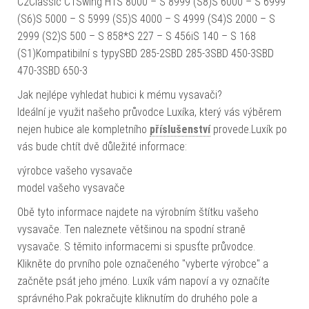
C2Classic C1Swing H1S 8000 – S 8999 (S8)S 6000 – S 6999
(S6)S 5000 – S 5999 (S5)S 4000 – S 4999 (S4)S 2000 – S
2999 (S2)S 500 – S 858*S 227 – S 456iS 140 – S 168
(S1)Kompatibilní s typySBD 285-2SBD 285-3SBD 450-3SBD
470-3SBD 650-3
Jak nejlépe vyhledat hubici k mému vysavači?
Ideální je využit našeho průvodce Luxíka, který vás výběrem
nejen hubice ale kompletního
příslušenství
provede.Luxík po
vás bude chtít dvě důležité informace:
výrobce vašeho vysavače
model vašeho vysavače
Obě tyto informace najdete na výrobním štítku vašeho
vysavače. Ten naleznete většinou na spodní straně
vysavače. S těmito informacemi si spusťte průvodce.
Klikněte do prvního pole označeného "vyberte výrobce" a
začněte psát jeho jméno. Luxík vám napoví a vy označíte
správného.Pak pokračujte kliknutím do druhého pole a