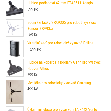
Hubice podlahová 42 mm ETA3511 Adagio
699
Kč
Boční kartáčky SRX9305 pro robot. vysavač
Sencor SRV93xx
159
Kč
Virtuální zeď pro robotický vysavač Philips
1 299
Kč
Hubice na koberce a podlahy G144 pro vysavač
Hoover Athos
899
Kč
Metlička pro robotický vysavač Samsung
499
Kč
Úzká minihubice pro vysavač ETA x442 Verto