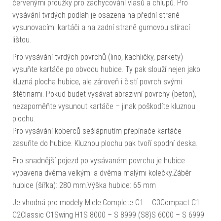
červenými proužky pro zachycování vlasů a chlupů. Pro
vysávání tvrdých podlah je osazena na přední straně
vysunovacími kartáči a na zadní straně gumovou stírací
lištou.
Pro vysávání tvrdých povrchů (lino, kachličky, parkety)
vysuňte kartáče po obvodu hubice. Ty pak slouží nejen jako
kluzná plocha hubice, ale zároveň i čistí povrch svými
štětinami. Pokud budet vysávat abrazivní povrchy (beton),
nezapoměňte vysunout kartáče – jinak poškodíte kluznou
plochu.
Pro vysávání koberců sešlápnutím přepínače kartáče
zasuňte do hubice. Kluznou plochu pak tvoří spodní deska.
Pro snadnější pojezd po vysávaném povrchu je hubice
vybavena dvěma velkými a dvěma malými kolečky.Záběr
hubice (šířka): 280 mm.Výška hubice: 65 mm
Je vhodná pro modely Miele:Complete C1 – C3Compact C1 –
C2Classic C1Swing H1S 8000 – S 8999 (S8)S 6000 – S 6999