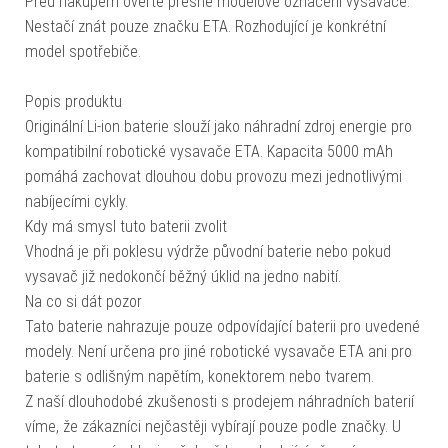
Před nákupem ověřte přesné modelové označení vysavače.
Nestačí znát pouze značku ETA. Rozhodující je konkrétní
model spotřebiče.
Popis produktu
Originální Li-ion baterie slouží jako náhradní zdroj energie pro
kompatibilní robotické vysavače ETA. Kapacita 5000 mAh
pomáhá zachovat dlouhou dobu provozu mezi jednotlivými
nabíjecími cykly.
Kdy má smysl tuto baterii zvolit
Vhodná je při poklesu výdrže původní baterie nebo pokud
vysavač již nedokončí běžný úklid na jedno nabití.
Na co si dát pozor
Tato baterie nahrazuje pouze odpovídající baterii pro uvedené
modely. Není určena pro jiné robotické vysavače ETA ani pro
baterie s odlišným napětím, konektorem nebo tvarem.
Z naší dlouhodobé zkušenosti s prodejem náhradních baterií
víme, že zákazníci nejčastěji vybírají pouze podle značky. U