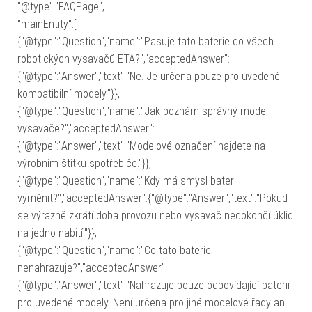
"@type":"FAQPage",
"mainEntity":[
{"@type":"Question","name":"Pasuje tato baterie do všech
robotických vysavačů ETA?","acceptedAnswer":
{"@type":"Answer","text":"Ne. Je určena pouze pro uvedené
kompatibilní modely."}},
{"@type":"Question","name":"Jak poznám správný model
vysavače?","acceptedAnswer":
{"@type":"Answer","text":"Modelové označení najdete na
výrobním štítku spotřebiče."}},
{"@type":"Question","name":"Kdy má smysl baterii
vyměnit?","acceptedAnswer":{"@type":"Answer","text":"Pokud
se výrazně zkrátí doba provozu nebo vysavač nedokončí úklid
na jedno nabití."}},
{"@type":"Question","name":"Co tato baterie
nenahrazuje?","acceptedAnswer":
{"@type":"Answer","text":"Nahrazuje pouze odpovídající baterii
pro uvedené modely. Není určena pro jiné modelové řady ani