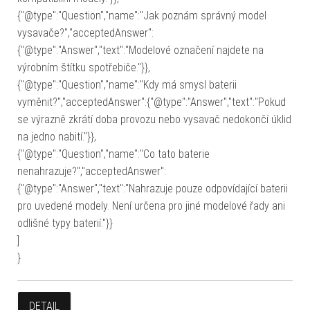
{"@type":"Question","name":"Jak poznám správný model
vysavače?","acceptedAnswer":
{"@type":"Answer","text":"Modelové označení najdete na
výrobním štítku spotřebiče."}},
{"@type":"Question","name":"Kdy má smysl baterii
vyměnit?","acceptedAnswer":{"@type":"Answer","text":"Pokud
se výrazně zkrátí doba provozu nebo vysavač nedokončí úklid
na jedno nabití."}},
{"@type":"Question","name":"Co tato baterie
nenahrazuje?","acceptedAnswer":
{"@type":"Answer","text":"Nahrazuje pouze odpovídající baterii
pro uvedené modely. Není určena pro jiné modelové řady ani
odlišné typy baterií."}}
]
}
DETAIL