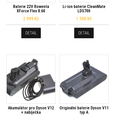
Baterie 22V Rowenta
Li-ion baterie CleanMate
XForce Flex 8.60
LDS700
2 999
Kč
1 590
Kč
DETAIL
DETAIL
Akumulátor pro Dyson V12
Originální baterie Dyson V11
+ nabíječka
typ A