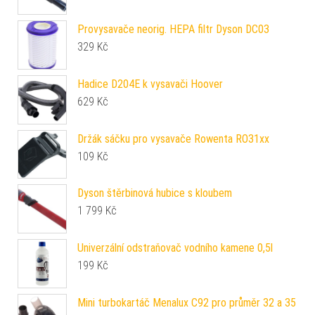
Provysavače neorig. HEPA filtr Dyson DC03
329
Kč
Hadice D204E k vysavači Hoover
629
Kč
Držák sáčku pro vysavače Rowenta RO31xx
109
Kč
Dyson štěrbinová hubice s kloubem
1 799
Kč
Univerzální odstraňovač vodního kamene 0,5l
199
Kč
Mini turbokartáč Menalux C92 pro průměr 32 a 35