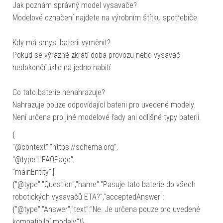
Jak poznám správný model vysavače?
Modelové označení najdete na výrobním štítku spotřebiče.
Kdy má smysl baterii vyměnit?
Pokud se výrazně zkrátí doba provozu nebo vysavač
nedokončí úklid na jedno nabití.
Co tato baterie nenahrazuje?
Nahrazuje pouze odpovídající baterii pro uvedené modely.
Není určena pro jiné modelové řady ani odlišné typy baterií.
{
"@context":"https://schema.org",
"@type":"FAQPage",
"mainEntity":[
{"@type":"Question","name":"Pasuje tato baterie do všech
robotických vysavačů ETA?","acceptedAnswer":
{"@type":"Answer","text":"Ne. Je určena pouze pro uvedené
kompatibilní modely."}},