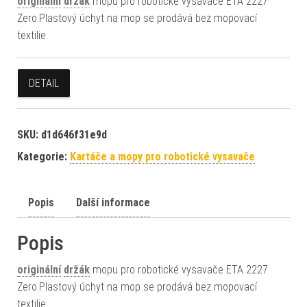
originální
držák
mopu pro robotické vysavače ETA 2227
Zero.Plastový úchyt na mop se prodává bez mopovací
textilie.
DETAIL
SKU:
d1d646f31e9d
Kategorie:
Kartáče a mopy pro robotické vysavače
Popis
Další informace
Popis
originální
držák
mopu pro robotické vysavače ETA 2227
Zero.Plastový úchyt na mop se prodává bez mopovací
textilie.