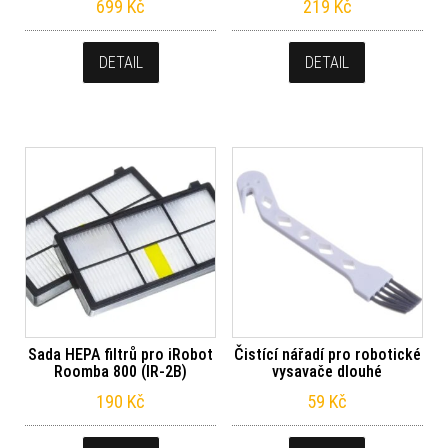
699
Kč
219
Kč
DETAIL
DETAIL
Sada HEPA filtrů pro iRobot
Čistící nářadí pro robotické
Roomba 800 (IR-2B)
vysavače dlouhé
190
Kč
59
Kč