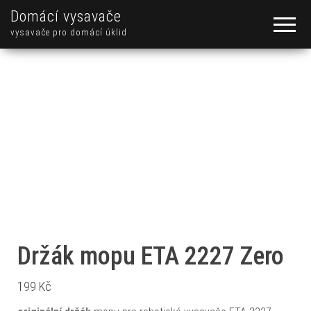
Domácí vysavače
vysavače pro domácí úklid
Držák mopu ETA 2227 Zero
199
Kč