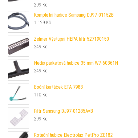
299
Kč
Kompletní hadice Samsung DJ97-01152B
1 129
Kč
Zelmer Výstupní HEPA filtr 527190150
249
Kč
Nedis parketová hubice 35 mm W7-60361N
249
Kč
Boční kartáček ETA 7983
110
Kč
Filtr Samsung DJ97-01285A=B
299
Kč
Rotační hubice Electrolux PetPro ZE182