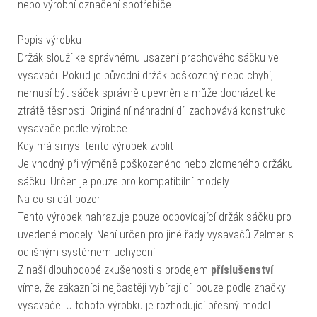
nebo výrobní označení spotřebiče.
Popis výrobku
Držák slouží ke správnému usazení prachového sáčku ve
vysavači. Pokud je původní držák poškozený nebo chybí,
nemusí být sáček správně upevněn a může docházet ke
ztrátě těsnosti. Originální náhradní díl zachovává konstrukci
vysavače podle výrobce.
Kdy má smysl tento výrobek zvolit
Je vhodný při výměně poškozeného nebo zlomeného držáku
sáčku. Určen je pouze pro kompatibilní modely.
Na co si dát pozor
Tento výrobek nahrazuje pouze odpovídající držák sáčku pro
uvedené modely. Není určen pro jiné řady vysavačů Zelmer s
odlišným systémem uchycení.
Z naší dlouhodobé zkušenosti s prodejem
příslušenství
víme, že zákazníci nejčastěji vybírají díl pouze podle značky
vysavače. U tohoto výrobku je rozhodující přesný model