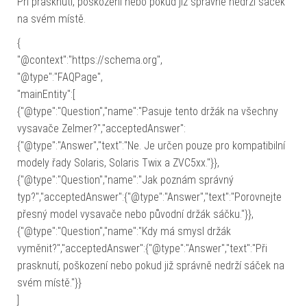
Při prasknutí, poškození nebo pokud již správně nedrží sáček
na svém místě.
{
"@context":"https://schema.org",
"@type":"FAQPage",
"mainEntity":[
{"@type":"Question","name":"Pasuje tento držák na všechny
vysavače Zelmer?","acceptedAnswer":
{"@type":"Answer","text":"Ne. Je určen pouze pro kompatibilní
modely řady Solaris, Solaris Twix a ZVC5xx."}},
{"@type":"Question","name":"Jak poznám správný
typ?","acceptedAnswer":{"@type":"Answer","text":"Porovnejte
přesný model vysavače nebo původní držák sáčku."}},
{"@type":"Question","name":"Kdy má smysl držák
vyměnit?","acceptedAnswer":{"@type":"Answer","text":"Při
prasknutí, poškození nebo pokud již správně nedrží sáček na
svém místě."}}
]