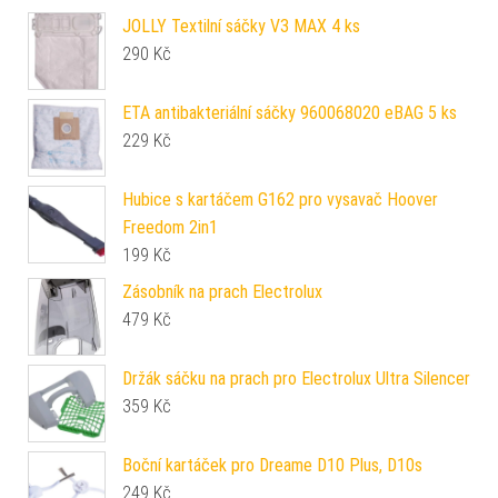
JOLLY Textilní sáčky V3 MAX 4 ks
290
Kč
ETA antibakteriální sáčky 960068020 eBAG 5 ks
229
Kč
Hubice s kartáčem G162 pro vysavač Hoover
Freedom 2in1
199
Kč
Zásobník na prach Electrolux
479
Kč
Držák sáčku na prach pro Electrolux Ultra Silencer
359
Kč
Boční kartáček pro Dreame D10 Plus, D10s
249
Kč