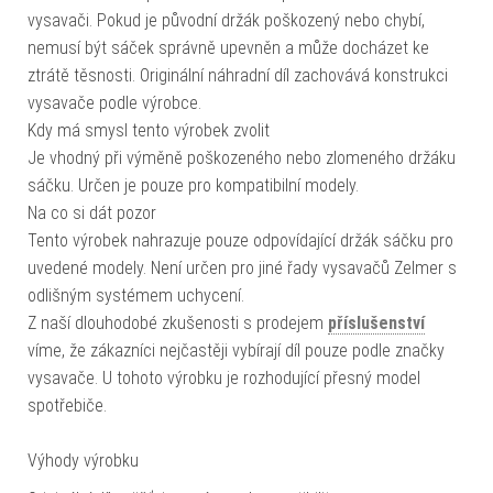
vysavači. Pokud je původní držák poškozený nebo chybí,
nemusí být sáček správně upevněn a může docházet ke
ztrátě těsnosti. Originální náhradní díl zachovává konstrukci
vysavače podle výrobce.
Kdy má smysl tento výrobek zvolit
Je vhodný při výměně poškozeného nebo zlomeného držáku
sáčku. Určen je pouze pro kompatibilní modely.
Na co si dát pozor
Tento výrobek nahrazuje pouze odpovídající držák sáčku pro
uvedené modely. Není určen pro jiné řady vysavačů Zelmer s
odlišným systémem uchycení.
Z naší dlouhodobé zkušenosti s prodejem
příslušenství
víme, že zákazníci nejčastěji vybírají díl pouze podle značky
vysavače. U tohoto výrobku je rozhodující přesný model
spotřebiče.
Výhody výrobku