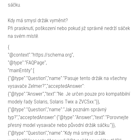
sáčku.
Kdy má smysl držák vyměnit?
Při prasknutí, poškození nebo pokud již správně nedrží sáček
na svém místě.
{
"@context":"https://schema.org",
"@type":"FAQPage",
"mainEntity":[
{"@type":"Question","name":"Pasuje tento držák na všechny
vysavače Zelmer?","acceptedAnswer":
{"@type":"Answer","text":"Ne. Je určen pouze pro kompatibilní
modely řady Solaris, Solaris Twix a ZVC5xx."}},
{"@type":"Question","name":"Jak poznám správný
typ?","acceptedAnswer":{"@type":"Answer","text":"Porovnejte
přesný model vysavače nebo původní držák sáčku."}},
{"@type":"Question","name":"Kdy má smysl držák