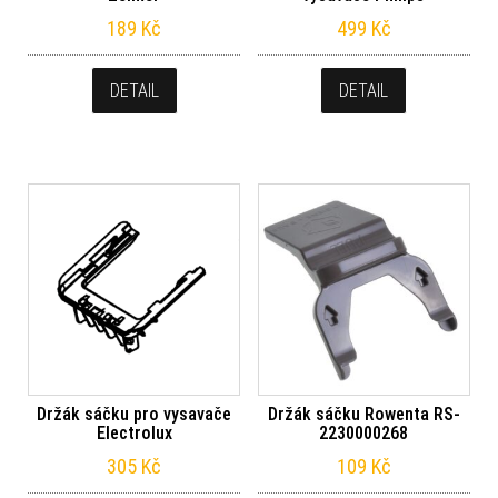
189
Kč
499
Kč
DETAIL
DETAIL
Držák sáčku pro vysavače
Držák sáčku Rowenta RS-
Electrolux
2230000268
305
Kč
109
Kč