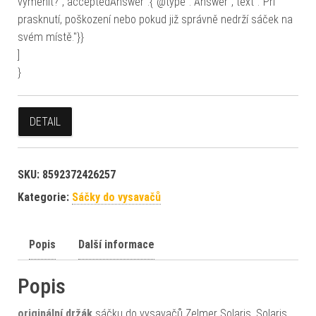
vyměnit?","acceptedAnswer":{"@type":"Answer","text":"Při
prasknutí, poškození nebo pokud již správně nedrží sáček na
svém místě."}}
]
}
DETAIL
SKU:
8592372426257
Kategorie:
Sáčky do vysavačů
Popis
Další informace
Popis
originální
držák
sáčku do vysavačů Zelmer Solaris, Solaris