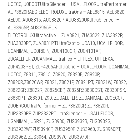
UOECO, UOECOTUltraSilencer – USALLFLOORUltraPerformer –
AUP3820RAEG ELECTROLUXUltraOne – AEL8815, AEL8820,
AEL90, AUO8815, AUO8820P, AUO8820UKUltraSilencer –
AUS3965P, AUS3966PUK
ELECTROLUXUltraActive – ZUA3821, ZUA3822, ZUA3822P,
ZUA3830PT, ZUA3831PTUltraCaptic- UCA10, UCALLFLOOR,
UCANIMAL, UCORIGIN, ZUC4100OR, ZUC4101AF,
ZUCALLFLR,ZUCANIMALUltraFlex – UFFLEX, UFFLEXA,
ZUF4203PET, ZUF4205AFUltraOne – UOALLFLOOR, UOANIMAL,
UOECO, Z8811, Z8815, Z8820, Z8820B, Z8820P,
Z8820R,Z8820WP, Z8821, Z8821P, Z8821PT, Z8821W, Z8822,
Z8822GP, Z8822R, Z8825CBP, Z8825P,Z8830CST, Z8830PSK,
Z8830PT, Z8830T, Z90, ZUOALLFLR, ZUOANIMAL, ZUOECO+,
ZUOERGOUltraPerformer – ZUP3820GP, ZUP3820R,
ZUP3820RP, ZUP3832PTUltraSilencer – USALLFLOOR,
USANIMAL, USR21, ZUS3930, ZUS3932B, ZUS3932G,
ZUS3932WP,ZUS3940P, ZUS3950P, ZUS3960, ZUS3960PT,
ZUS3962, ZUS3964, ZUS3970, ZUS3970P,