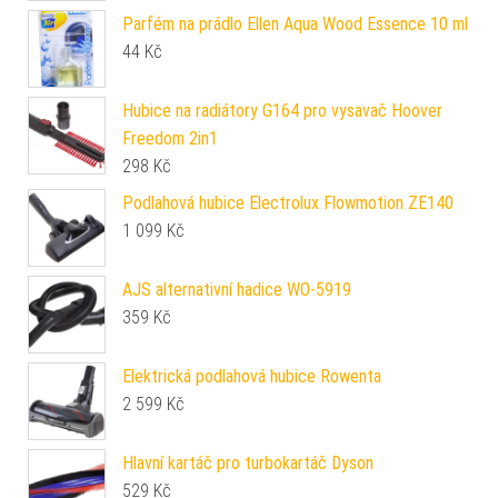
Parfém na prádlo Ellen Aqua Wood Essence 10 ml
44
Kč
Hubice na radiátory G164 pro vysavač Hoover
Freedom 2in1
298
Kč
Podlahová hubice Electrolux Flowmotion ZE140
1 099
Kč
AJS alternativní hadice WO-5919
359
Kč
Elektrická podlahová hubice Rowenta
2 599
Kč
Hlavní kartáč pro turbokartáč Dyson
529
Kč