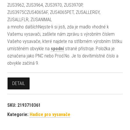
ZUS3962, ZUS3964, ZUS3970, ZUS3970P,
ZUS3975CZUS4065AF, ZUS4065PET, ZUSALLERGY,
ZUSALLFLR, ZUSANIMAL
a mnoho dalšíchNejste-li si jisti, zda je madlo vhodné k
Vašemu vysavači, zašlete nám zprávu s výrobním číslem
Vašeho vysavače, které najdete na stříbrném výrobním štítku
umístěném obvykle na
spodní
straně přístroje. Položka je
označena jako PNC nebo Prod.No. Je to devítimístné číslo a
obvykle začíná 9.
DETAIL
SKU:
2193710361
Kategorie:
Hadice pro vysavače