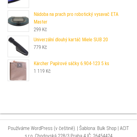
Nádoba na prach pro robotický vysavač ETA
Master
299
Kč
Univerzální dlouhý kartáč Miele SUB 20
779
Kč
Kärcher Papírové sáčky 6.904-123 5 ks
1 119
Kč
Používáme WordPress (v češtině).
|
Šablona: Bulk Shop
| ACIT
s.r.o. Chodovská 228/3 Praha 4 IČ: 26454424