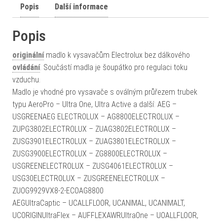
Popis
Další informace
Popis
originální
madlo k vysavačům Electrolux bez dálkového
ovládání
. Součástí madla je šoupátko pro regulaci toku
vzduchu.
Madlo je vhodné pro vysavače s oválným průřezem trubek
typu AeroPro – Ultra One, Ultra Active a další: AEG –
USGREENAEG ELECTROLUX – AG8800ELECTROLUX –
ZUPG3802ELECTROLUX – ZUAG3802ELECTROLUX –
ZUSG3901ELECTROLUX – ZUAG3801ELECTROLUX –
ZUSG3900ELECTROLUX – ZG8800ELECTROLUX –
USGREENELECTROLUX – ZUSG4061ELECTROLUX –
USG30ELECTROLUX – ZUSGREENELECTROLUX –
ZUOG9929VX8-2-ECOAG8800
AEGUltraCaptic – UCALLFLOOR, UCANIMAL, UCANIMALT,
UCORIGINUltraFlex – AUFFLEXAWRUltraOne – UOALLFLOOR,