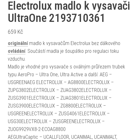
Electrolux madlo k vysavači
UltraOne 2193710361
659
Kč
originální
madlo k vysavačům Electrolux bez dálkového
ovládání
. Součástí madla je šoupátko pro regulaci toku
vzduchu.
Madlo je vhodné pro vysavače s oválným průřezem trubek
typu AeroPro – Ultra One, Ultra Active a další: AEG –
USGREENAEG ELECTROLUX – AG8800ELECTROLUX –
ZUPG3802ELECTROLUX – ZUAG3802ELECTROLUX –
ZUSG3901ELECTROLUX – ZUAG3801ELECTROLUX –
ZUSG3900ELECTROLUX – ZG8800ELECTROLUX –
USGREENELECTROLUX – ZUSG4061ELECTROLUX –
USG30ELECTROLUX – ZUSGREENELECTROLUX –
ZUOG9929VX8-2-ECOAG8800
AEGUltraCaptic – UCALLFLOOR, UCANIMAL, UCANIMALT,