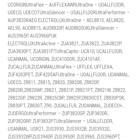
UCORIGINUltraFlex – AUFFLEXAWRUltraOne – UOALLFLOOR,
UOECO, UOECOTUltraSilencer – USALLFLOORUltraPerformer –
AUP3820RAEG ELECTROLUXUltraOne – AEL8815, AEL8820,
AEL90, AUO8815, AUO8820P, AUO8820UKUltraSilencer –
AUS3965P, AUS3966PUK
ELECTROLUXUltraActive – ZUA3821, ZUA3822, ZUA3822P,
ZUA3830PT, ZUA3831PTUltraCaptic- UCA10, UCALLFLOOR,
UCANIMAL, UCORIGIN, ZUC4100OR, ZUC4101AF,
ZUCALLFLR,ZUCANIMALUltraFlex – UFFLEX, UFFLEXA,
ZUF4203PET, ZUF4205AFUltraOne – UOALLFLOOR, UOANIMAL,
UOECO, Z8811, Z8815, Z8820, Z8820B, Z8820P,
Z8820R,Z8820WP, Z8821, Z8821P, Z8821PT, Z8821W, Z8822,
Z8822GP, Z8822R, Z8825CBP, Z8825P,Z8830CST, Z8830PSK,
Z8830PT, Z8830T, Z90, ZUOALLFLR, ZUOANIMAL, ZUOECO+,
ZUOERGOUltraPerformer – ZUP3820GP, ZUP3820R,
ZUP3820RP, ZUP3832PTUltraSilencer – USALLFLOOR,
USANIMAL, USR21, ZUS3930, ZUS3932B, ZUS3932G,
ZUS3932WP,ZUS3940P, ZUS3950P, ZUS3960, ZUS3960PT,