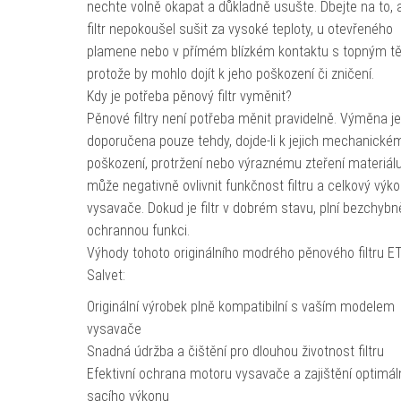
nechte volně okapat a důkladně usušte. Dbejte na to, 
filtr nepokoušel sušit za vysoké teploty, u otevřeného
plamene nebo v přímém blízkém kontaktu s topným t
protože by mohlo dojít k jeho poškození či zničení.
Kdy je potřeba pěnový filtr vyměnit?
Pěnové filtry není potřeba měnit pravidelně. Výměna je
doporučena pouze tehdy, dojde-li k jejich mechanické
poškození, protržení nebo výraznému zteření materiálu
může negativně ovlivnit funkčnost filtru a celkový výk
vysavače. Dokud je filtr v dobrém stavu, plní bezchyb
ochrannou funkci.
Výhody tohoto originálního modrého pěnového filtru E
Salvet:
Originální výrobek plně kompatibilní s vaším modelem
vysavače
Snadná údržba a čištění pro dlouhou životnost filtru
Efektivní ochrana motoru vysavače a zajištění optimál
sacího výkonu