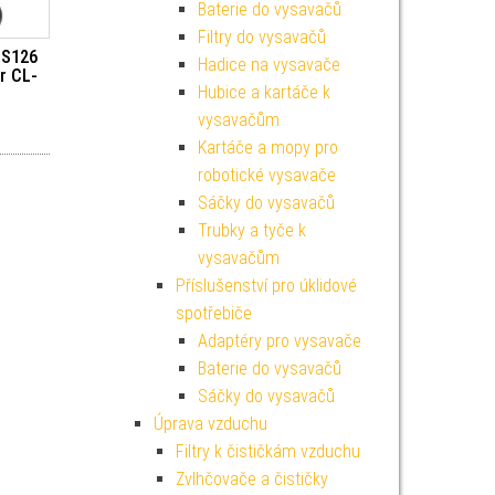
Baterie do vysavačů
Filtry do vysavačů
 S126
Hadice na vysavače
r CL-
Hubice a kartáče k
vysavačům
Kartáče a mopy pro
robotické vysavače
Sáčky do vysavačů
Trubky a tyče k
vysavačům
Příslušenství pro úklidové
spotřebiče
Adaptéry pro vysavače
Baterie do vysavačů
Sáčky do vysavačů
Úprava vzduchu
Filtry k čističkám vzduchu
Zvlhčovače a čističky