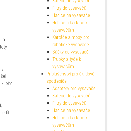
Baterie do vysavačů
Filtry do vysavačů
Hadice na vysavače
Hubice a kartáče k
vysavačům
Kartáče a mopy pro
u a
robotické vysavače
oty,
Sáčky do vysavačů
Trubky a tyče k
vysavačům
ily
Příslušenství pro úklidové
ušel
spotřebiče
 k jeho
Adaptéry pro vysavače
Baterie do vysavačů
Filtry do vysavačů
,
Hadice na vysavače
e filtr
Hubice a kartáče k
vysavačům