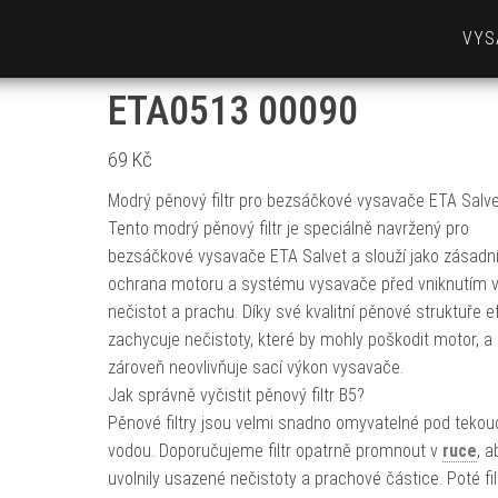
VYS
ETA0513 00090
69
Kč
Modrý pěnový filtr pro bezsáčkové vysavače ETA Salv
Tento modrý pěnový filtr je speciálně navržený pro
bezsáčkové vysavače ETA Salvet a slouží jako zásadn
ochrana motoru a systému vysavače před vniknutím v
nečistot a prachu. Díky své kvalitní pěnové struktuře e
zachycuje nečistoty, které by mohly poškodit motor, a
zároveň neovlivňuje sací výkon vysavače.
Jak správně vyčistit pěnový filtr B5?
Pěnové filtry jsou velmi snadno omyvatelné pod tekou
vodou. Doporučujeme filtr opatrně promnout v
ruce
, a
uvolnily usazené nečistoty a prachové částice. Poté fil