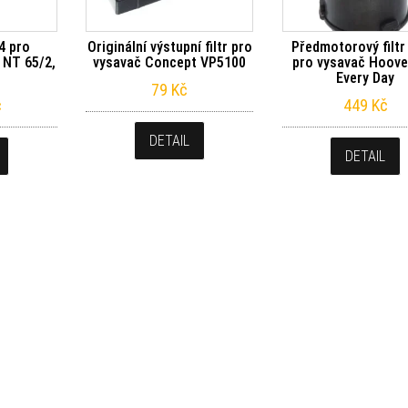
64 pro
Originální výstupní filtr pro
Předmotorový filtr
 NT 65/2,
vysavač Concept VP5100
pro vysavač Hoove
Every Day
79
Kč
č
449
Kč
DETAIL
DETAIL