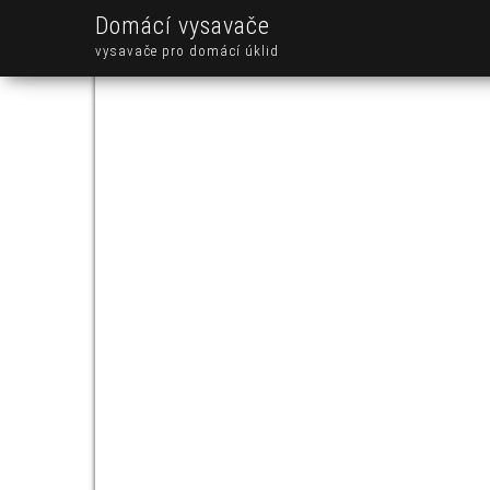
Domácí vysavače
vysavače pro domácí úklid