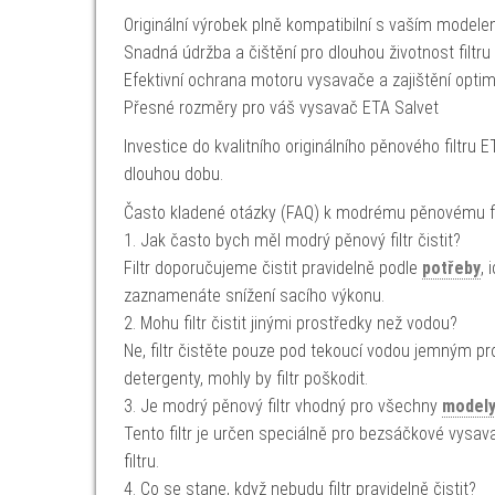
Originální výrobek plně kompatibilní s vaším model
Snadná údržba a čištění pro dlouhou životnost filtru
Efektivní ochrana motoru vysavače a zajištění opti
Přesné rozměry pro váš vysavač ETA Salvet
Investice do kvalitního originálního pěnového filtru 
dlouhou dobu.
Často kladené otázky (FAQ) k modrému pěnovému fi
1. Jak často bych měl modrý pěnový filtr čistit?
Filtr doporučujeme čistit pravidelně podle
potřeby
,
zaznamenáte snížení sacího výkonu.
2. Mohu filtr čistit jinými prostředky než vodou?
Ne, filtr čistěte pouze pod tekoucí vodou jemným pr
detergenty, mohly by filtr poškodit.
3. Je modrý pěnový filtr vhodný pro všechny
model
Tento filtr je určen speciálně pro bezsáčkové vysava
filtru.
4. Co se stane, když nebudu filtr pravidelně čistit?