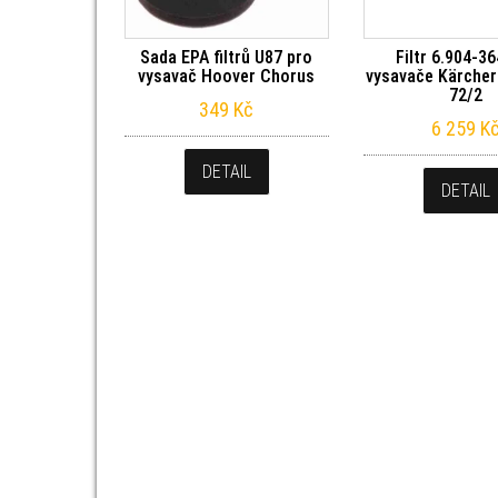
Sada EPA filtrů U87 pro
Filtr 6.904-3
vysavač Hoover Chorus
vysavače Kärcher
72/2
349
Kč
6 259
K
DETAIL
DETAIL