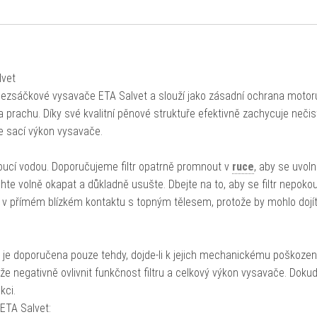
lvet
 bezsáčkové vysavače ETA Salvet a slouží jako zásadní ochrana motor
prachu. Díky své kvalitní pěnové struktuře efektivně zachycuje nečist
je sací výkon vysavače.
oucí vodou. Doporučujeme filtr opatrně promnout v
ruce
, aby se uvoln
hte volně okapat a důkladně usušte. Dbejte na to, aby se filtr nepoko
 v přímém blízkém kontaktu s topným tělesem, protože by mohlo dojít
 je doporučena pouze tehdy, dojde-li k jejich mechanickému poškození
 negativně ovlivnit funkčnost filtru a celkový výkon vysavače. Dokud j
kci.
ETA Salvet: