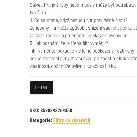
Salvet. Pro jiné typy nebo modely může být potřeba zvol
typ filtru.
4. Co se stane, když nebudu filtr pravidelně čistit?
Zanesený filtr může způsobit snížení sacího výkonu, vě
zatížení motoru a potenciální poškození vysavače.
5. Jak poznám, že je třeba filtr vyměnit?
Filtr vyměňte, pokud je viditelně poškozený, roztrhaný
pokud materiál pěny ztrácí svou pružnost a strukturáln
vlastnosti, což může ovlivnit funkčnost filtru.
DETAIL
SKU:
8590393269358
Kategorie:
Filtry do vysavačů