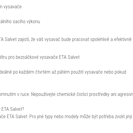
em vysavače
málního sacího výkonu
ETA Salvet zajistí, že váš vysavač bude pracovat spolehlivě a efektivně
ltru pro bezsáčkové vysavače ETA Salvet
 ideálně po každém čtvrtém až pátém použití vysavače nebo pokud
omnutím v ruce. Nepoužívejte chemické čisticí prostředky ani agresivn
y
ETA Salvet?
če ETA Salvet. Pro jiné typy nebo modely může být potřeba zvolit jiný