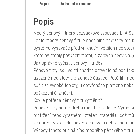
Popis
Další informace
Popis
Modrý pěnový filtr pro bezsáčkové vysavače ETA Sa
Tento modrý pěnový filtr je speciálně navržený pro
systému vysavače před vniknutím větších nečistot a 
které by mohly poškodit motor, a zároveň neovlivňu
Jak správně vyčistit pěnový filtr B5?
Pěnové filtry jsou velmi snadno omyvatelné pod tek
usazené nečistoty a prachové částice. Poté filtr nec
sušit za vysoké teploty, u otevřeného plamene nebo
poškození či zničení.
Kdy je potřeba pěnový filtr vyměnit?
Pěnové filtry není potřeba měnit pravidelně. Výměna
protržení nebo výraznému zteření materiálu, což může
v dobrém stavu, plní bezchybně svou ochrannou fun
Výhody tohoto originálního modrého pěnového filtru 