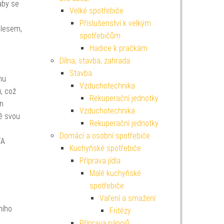
aby se
Velké spotřebiče
Příslušenství k velkým
ělesem,
spotřebičům
Hadice k pračkám
Dílna, stavba, zahrada
Stavba
mu
Vzduchotechnika
, což
Rekuperační jednotky
on
Vzduchotechnika
ně svou
Rekuperační jednotky
Domácí a osobní spotřebiče
TA
Kuchyňské spotřebiče
Příprava jídla
Malé kuchyňské
spotřebiče
Vaření a smažení
ního
Fritézy
Příprava nápojů