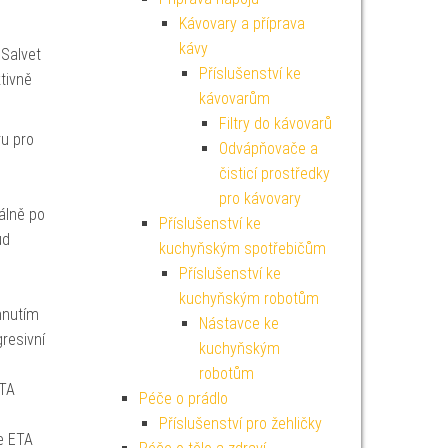
Kávovary a příprava
kávy
 Salvet
Příslušenství ke
tivně
kávovarům
Filtry do kávovarů
u pro
Odvápňovače a
čisticí prostředky
pro kávovary
eálně po
Příslušenství ke
ud
kuchyňským spotřebičům
Příslušenství ke
kuchyňským robotům
mnutím
Nástavce ke
gresivní
kuchyňským
robotům
TA
Péče o prádlo
Příslušenství pro žehličky
e ETA