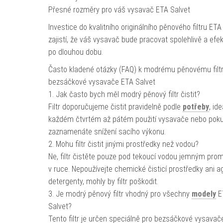
Přesné rozměry pro váš vysavač ETA Salvet
Investice do kvalitního originálního pěnového filtru ETA
zajistí, že váš vysavač bude pracovat spolehlivě a efek
po dlouhou dobu.
Často kladené otázky (FAQ) k modrému pěnovému filtr
bezsáčkové vysavače ETA Salvet
1. Jak často bych měl modrý pěnový filtr čistit?
Filtr doporučujeme čistit pravidelně podle
potřeby
, id
každém čtvrtém až pátém použití vysavače nebo pok
zaznamenáte snížení sacího výkonu.
2. Mohu filtr čistit jinými prostředky než vodou?
Ne, filtr čistěte pouze pod tekoucí vodou jemným pro
v ruce. Nepoužívejte chemické čisticí prostředky ani a
detergenty, mohly by filtr poškodit.
3. Je modrý pěnový filtr vhodný pro všechny
modely
E
Salvet?
Tento filtr je určen speciálně pro bezsáčkové vysavač