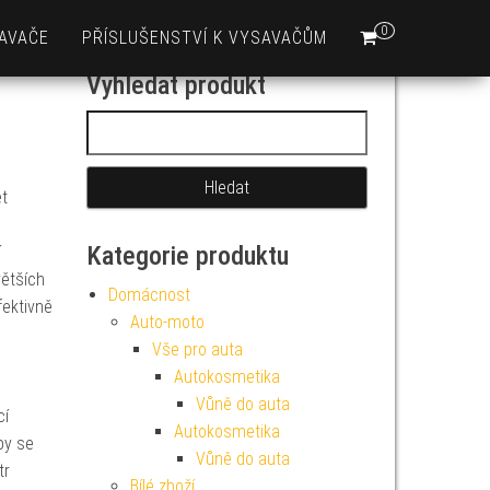
0
AVAČE
PŘÍSLUŠENSTVÍ K VYSAVAČŮM
Vyhledat produkt
Vyhledávání
et
Kategorie produktu
í
ětších
Domácnost
fektivně
Auto-moto
Vše pro auta
Autokosmetika
Vůně do auta
cí
Autokosmetika
by se
Vůně do auta
tr
Bílé zboží