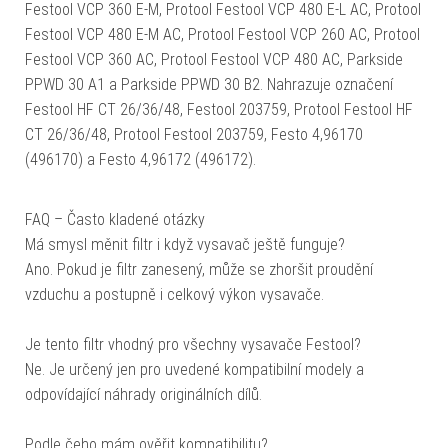
Festool VCP 360 E-M, Protool Festool VCP 480 E-L AC, Protool
Festool VCP 480 E-M AC, Protool Festool VCP 260 AC, Protool
Festool VCP 360 AC, Protool Festool VCP 480 AC, Parkside
PPWD 30 A1 a Parkside PPWD 30 B2. Nahrazuje označení
Festool HF CT 26/36/48, Festool 203759, Protool Festool HF
CT 26/36/48, Protool Festool 203759, Festo 4,96170
(496170) a Festo 4,96172 (496172).
FAQ – Často kladené otázky
Má smysl měnit filtr i když vysavač ještě funguje?
Ano. Pokud je filtr zanesený, může se zhoršit proudění
vzduchu a postupně i celkový výkon vysavače.
Je tento filtr vhodný pro všechny vysavače Festool?
Ne. Je určený jen pro uvedené kompatibilní modely a
odpovídající náhrady originálních dílů.
Podle čeho mám ověřit kompatibilitu?