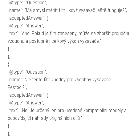
"@type": "Question",
"name": "Má smysl měnit filtr i když vysavač ještě funguje?",
"acceptedAnswer": {
"@type": "Answer",
"text": "Ano. Pokud je filtr zanesený, může se zhoršit proudění
vzduchu a postupně i celkový výkon vysavače."
}
},
{
"@type": "Question",
"name": "Je tento filtr vhodný pro všechny vysavače
Festool?",
"acceptedAnswer": {
"@type": "Answer",
"text": "Ne. Je určený jen pro uvedené kompatibilní modely a
odpovídající náhrady originálních dílů."
}
},