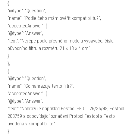
{
"@type": "Question",
"name": "Podle čeho mám ověřit kompatibilitu?",
"acceptedAnswer": {
"@type": "Answer",
"text": "Nejlépe podle přesného modelu vysavače, čísla
původního filtru a rozměru 21 × 18 × 4 cm."
}
},
{
"@type": "Question",
"name": "Co nahrazuje tento filtr?",
"acceptedAnswer": {
"@type": "Answer",
"text": "Nahrazuje například Festool HF CT 26/36/48, Festool
203759 a odpovídající označení Protool Festool a Festo
uvedená v kompatibilitě."
}