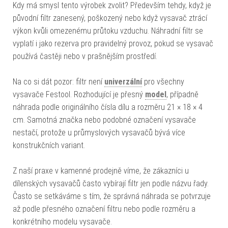
Kdy má smysl tento výrobek zvolit? Především tehdy, když je
původní filtr zanesený, poškozený nebo když vysavač ztrácí
výkon kvůli omezenému průtoku vzduchu. Náhradní filtr se
vyplatí i jako rezerva pro pravidelný provoz, pokud se vysavač
používá častěji nebo v prašnějším prostředí.
Na co si dát pozor: filtr není
univerzální
pro všechny
vysavače Festool. Rozhodující je přesný
model
, případně
náhrada podle originálního čísla dílu a rozměru 21 × 18 × 4
cm. Samotná značka nebo podobné označení vysavače
nestačí, protože u průmyslových vysavačů bývá více
konstrukčních variant.
Z naší praxe v kamenné prodejně víme, že zákazníci u
dílenských vysavačů často vybírají filtr jen podle názvu řady.
Často se setkáváme s tím, že správná náhrada se potvrzuje
až podle přesného označení filtru nebo podle rozměru a
konkrétního modelu vysavače.