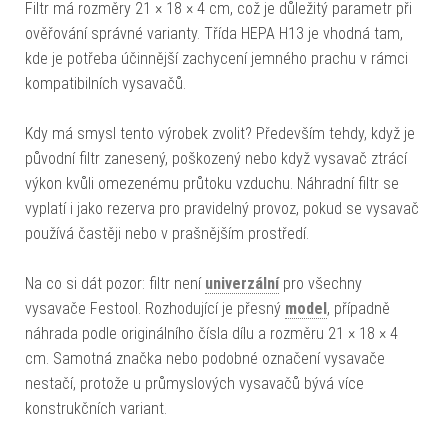
Filtr má rozměry 21 × 18 × 4 cm, což je důležitý parametr při
ověřování správné varianty. Třída HEPA H13 je vhodná tam,
kde je potřeba účinnější zachycení jemného prachu v rámci
kompatibilních vysavačů.
Kdy má smysl tento výrobek zvolit? Především tehdy, když je
původní filtr zanesený, poškozený nebo když vysavač ztrácí
výkon kvůli omezenému průtoku vzduchu. Náhradní filtr se
vyplatí i jako rezerva pro pravidelný provoz, pokud se vysavač
používá častěji nebo v prašnějším prostředí.
Na co si dát pozor: filtr není
univerzální
pro všechny
vysavače Festool. Rozhodující je přesný
model
, případně
náhrada podle originálního čísla dílu a rozměru 21 × 18 × 4
cm. Samotná značka nebo podobné označení vysavače
nestačí, protože u průmyslových vysavačů bývá více
konstrukčních variant.