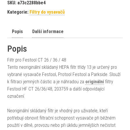
SKU:
a73c2288bbe4
Kategorie:
Filtry do vysavačů
Popis
Další informace
Popis
Filtr pro Festool CT 26 / 36 / 48
Tento neoriginální skládaný HEPA filtr třídy 13 je určený pro
vybrané vysavače Festool, Protool Festool a Parkside. Slouží
k filtraci jemných částic a je náhradou za
originální
filtry
Festool HF CT 26/36/48, 203759 a další odpovídající
označení.
Neoriginální skládaný filtr je vhodný pro uživatele, kteří
potřebují obnovit filtrační schopnost vysavače při běžném
použití v dílně, provozu nebo při úklidu jemnějších nečistot.