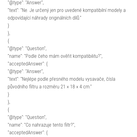
"@type": "Answer",
"text": "Ne. Je určený jen pro uvedené kompatibilní modely a
odpovídající náhrady originálních dílů."
}
},
{
"@type": "Question",
"name": "Podle čeho mám ověřit kompatibilitu?",
"acceptedAnswer": {
"@type": "Answer",
"text": "Nejlépe podle přesného modelu vysavače, čísla
původního filtru a rozměru 21 × 18 × 4 cm."
}
},
{
"@type": "Question",
"name": "Co nahrazuje tento filtr?",
"acceptedAnswer": {