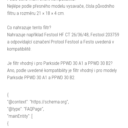
Nejlépe podle přesného modelu vysavače, čísla původního
filtru a rozměru 21 × 18 × 4 cm.
Co nahrazuje tento filtr?
Nahrazuje například Festool HF CT 26/36/48, Festool 203759
a odpovídající označení Protool Festool a Festo uvedená v
kompatibilitě.
Je filtr vhodný i pro Parkside PPWD 30 A1 a PPWD 30 B2?
Ano, podle uvedené kompatibility je filtr vhodný i pro modely
Parkside PPWD 30 A1 a PPWD 30 B2.
{
"@context": "https://schema.org",
"@type": "FAQPage",
"mainEntity": [
{