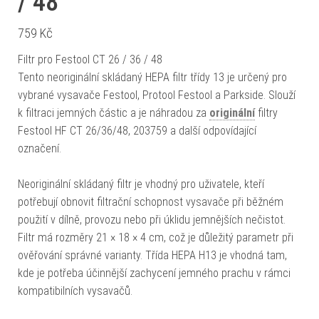
/ 48
759
Kč
Filtr pro Festool CT 26 / 36 / 48
Tento neoriginální skládaný HEPA filtr třídy 13 je určený pro
vybrané vysavače Festool, Protool Festool a Parkside. Slouží
k filtraci jemných částic a je náhradou za
originální
filtry
Festool HF CT 26/36/48, 203759 a další odpovídající
označení.
Neoriginální skládaný filtr je vhodný pro uživatele, kteří
potřebují obnovit filtrační schopnost vysavače při běžném
použití v dílně, provozu nebo při úklidu jemnějších nečistot.
Filtr má rozměry 21 × 18 × 4 cm, což je důležitý parametr při
ověřování správné varianty. Třída HEPA H13 je vhodná tam,
kde je potřeba účinnější zachycení jemného prachu v rámci
kompatibilních vysavačů.