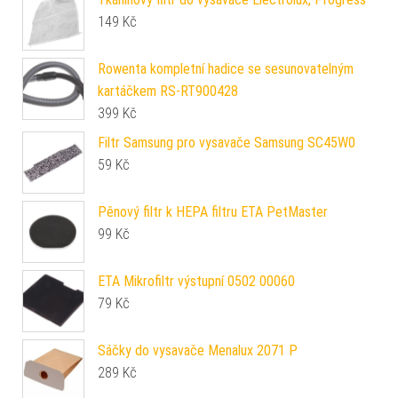
149
Kč
Rowenta kompletní hadice se sesunovatelným
kartáčkem RS-RT900428
399
Kč
Filtr Samsung pro vysavače Samsung SC45W0
59
Kč
Pěnový filtr k HEPA filtru ETA PetMaster
99
Kč
ETA Mikrofiltr výstupní 0502 00060
79
Kč
Sáčky do vysavače Menalux 2071 P
289
Kč