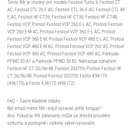
Tento filtr je vhodný pro modely Festool Turbo II, Festool CT
AC, Festool CTL 26 E AC, Festool CTL 36 E AC, Festool CTL 48
E AC, Festool HF-CT26, Festool HF-CT36, Festool HF-CT48,
Festool VCP, Protool Festool VCP 260 E-L AC, Protool Festool
VCP 260 E-M AC, Protool Festool VCP 360 E-L AC, Protool
Festool VCP 360 E-M, Protool Festool VCP 480 E-L AC, Protool
Festool VCP 480 E-M AC, Protool Festool VCP 260 AC, Protool
Festool VCP 360 AC, Protool Festool VCP 480 AC, Parkside
PPWD 30 A1 a Parkside PPWD 30 B2. Nahrazuje označení
Festool HF CT 26/36/48, Festool 203759, Protool Festool HF
CT 26/36/48, Protool Festool 203759, Festo 4,96170
(496170) a Festo 4,96172 (496172).
FAQ – Často kladené otázky
Má smysl měnit filtr i když vysavač ještě funguje?
Ano. Pokud je filtr zanesený, může se zhoršit proudění
vzduchu a postupně i celkový výkon vysavače.