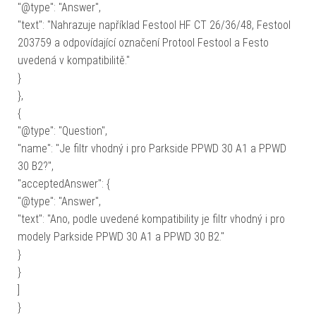
"@type": "Answer",
"text": "Nahrazuje například Festool HF CT 26/36/48, Festool
203759 a odpovídající označení Protool Festool a Festo
uvedená v kompatibilitě."
}
},
{
"@type": "Question",
"name": "Je filtr vhodný i pro Parkside PPWD 30 A1 a PPWD
30 B2?",
"acceptedAnswer": {
"@type": "Answer",
"text": "Ano, podle uvedené kompatibility je filtr vhodný i pro
modely Parkside PPWD 30 A1 a PPWD 30 B2."
}
}
]
}