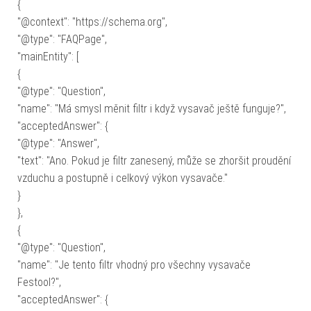
{
"@context": "https://schema.org",
"@type": "FAQPage",
"mainEntity": [
{
"@type": "Question",
"name": "Má smysl měnit filtr i když vysavač ještě funguje?",
"acceptedAnswer": {
"@type": "Answer",
"text": "Ano. Pokud je filtr zanesený, může se zhoršit proudění
vzduchu a postupně i celkový výkon vysavače."
}
},
{
"@type": "Question",
"name": "Je tento filtr vhodný pro všechny vysavače
Festool?",
"acceptedAnswer": {