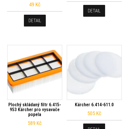
49
Kč
DETAIL
DETAIL
Plochý skládaný filtr 6.415-
Kärcher 6.414-611.0
953 Kärcher pro vysavače
505
Kč
popela
589
Kč