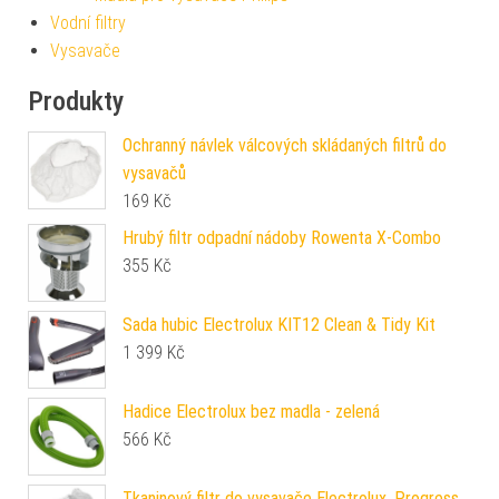
Vodní filtry
Vysavače
Produkty
Ochranný návlek válcových skládaných filtrů do
vysavačů
169
Kč
Hrubý filtr odpadní nádoby Rowenta X-Combo
355
Kč
Sada hubic Electrolux KIT12 Clean & Tidy Kit
1 399
Kč
Hadice Electrolux bez madla - zelená
566
Kč
Tkaninový filtr do vysavače Electrolux, Progress