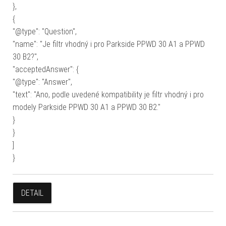
},
{
"@type": "Question",
"name": "Je filtr vhodný i pro Parkside PPWD 30 A1 a PPWD
30 B2?",
"acceptedAnswer": {
"@type": "Answer",
"text": "Ano, podle uvedené kompatibility je filtr vhodný i pro
modely Parkside PPWD 30 A1 a PPWD 30 B2."
}
}
]
}
DETAIL