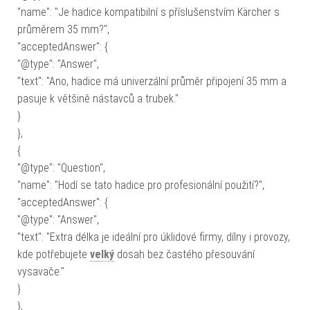
"name": "Je hadice kompatibilní s příslušenstvím Kärcher s
průměrem 35 mm?",
"acceptedAnswer": {
"@type": "Answer",
"text": "Ano, hadice má univerzální průměr připojení 35 mm a
pasuje k většině nástavců a trubek."
}
},
{
"@type": "Question",
"name": "Hodí se tato hadice pro profesionální použití?",
"acceptedAnswer": {
"@type": "Answer",
"text": "Extra délka je ideální pro úklidové firmy, dílny i provozy,
kde potřebujete
velký
dosah bez častého přesouvání
vysavače."
}
},