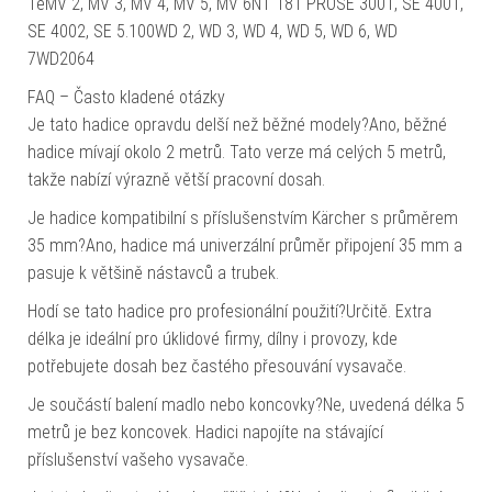
TeMV 2, MV 3, MV 4, MV 5, MV 6NT 181 PROSE 3001, SE 4001,
SE 4002, SE 5.100WD 2, WD 3, WD 4, WD 5, WD 6, WD
7WD2064
FAQ – Často kladené otázky
Je tato hadice opravdu delší než běžné modely?Ano, běžné
hadice mívají okolo 2 metrů. Tato verze má celých 5 metrů,
takže nabízí výrazně větší pracovní dosah.
Je hadice kompatibilní s příslušenstvím Kärcher s průměrem
35 mm?Ano, hadice má univerzální průměr připojení 35 mm a
pasuje k většině nástavců a trubek.
Hodí se tato hadice pro profesionální použití?Určitě. Extra
délka je ideální pro úklidové firmy, dílny i provozy, kde
potřebujete dosah bez častého přesouvání vysavače.
Je součástí balení madlo nebo koncovky?Ne, uvedená délka 5
metrů je bez koncovek. Hadici napojíte na stávající
příslušenství vašeho vysavače.