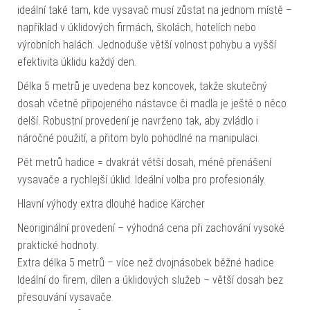
ideální také tam, kde vysavač musí zůstat na jednom místě –
například v úklidových firmách, školách, hotelích nebo
výrobních halách. Jednoduše větší volnost pohybu a vyšší
efektivita úklidu každý den.
Délka 5 metrů je uvedena bez koncovek, takže skutečný
dosah včetně připojeného nástavce či madla je ještě o něco
delší. Robustní provedení je navrženo tak, aby zvládlo i
náročné použití, a přitom bylo pohodlné na manipulaci.
Pět metrů hadice = dvakrát větší dosah, méně přenášení
vysavače a rychlejší úklid. Ideální volba pro profesionály.
Hlavní výhody extra dlouhé hadice Kärcher
Neoriginální provedení – výhodná cena při zachování vysoké
praktické hodnoty.
Extra délka 5 metrů – více než dvojnásobek běžné hadice.
Ideální do firem, dílen a úklidových služeb – větší dosah bez
přesouvání vysavače.