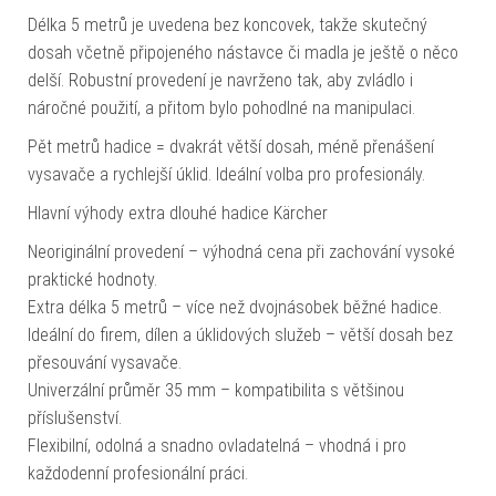
Délka 5 metrů je uvedena bez koncovek, takže skutečný
dosah včetně připojeného nástavce či madla je ještě o něco
delší. Robustní provedení je navrženo tak, aby zvládlo i
náročné použití, a přitom bylo pohodlné na manipulaci.
Pět metrů hadice = dvakrát větší dosah, méně přenášení
vysavače a rychlejší úklid. Ideální volba pro profesionály.
Hlavní výhody extra dlouhé hadice Kärcher
Neoriginální provedení – výhodná cena při zachování vysoké
praktické hodnoty.
Extra délka 5 metrů – více než dvojnásobek běžné hadice.
Ideální do firem, dílen a úklidových služeb – větší dosah bez
přesouvání vysavače.
Univerzální průměr 35 mm – kompatibilita s většinou
příslušenství.
Flexibilní, odolná a snadno ovladatelná – vhodná i pro
každodenní profesionální práci.