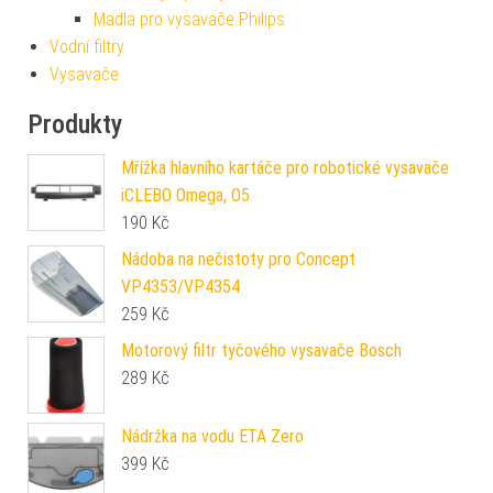
Madla pro vysavače Philips
Vodní filtry
Vysavače
Produkty
Mřížka hlavního kartáče pro robotické vysavače
iCLEBO Omega, O5
190
Kč
Nádoba na nečistoty pro Concept
VP4353/VP4354
259
Kč
Motorový filtr tyčového vysavače Bosch
289
Kč
Nádržka na vodu ETA Zero
399
Kč