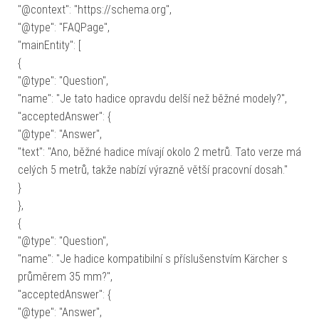
"@context": "https://schema.org",
"@type": "FAQPage",
"mainEntity": [
{
"@type": "Question",
"name": "Je tato hadice opravdu delší než běžné modely?",
"acceptedAnswer": {
"@type": "Answer",
"text": "Ano, běžné hadice mívají okolo 2 metrů. Tato verze má
celých 5 metrů, takže nabízí výrazně větší pracovní dosah."
}
},
{
"@type": "Question",
"name": "Je hadice kompatibilní s příslušenstvím Kärcher s
průměrem 35 mm?",
"acceptedAnswer": {
"@type": "Answer",