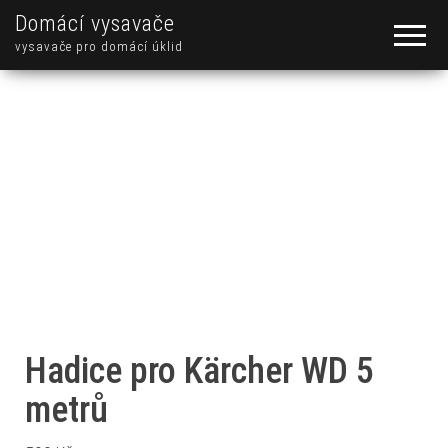
Domácí vysavače
vysavače pro domácí úklid
Hadice pro Kärcher WD 5
metrů