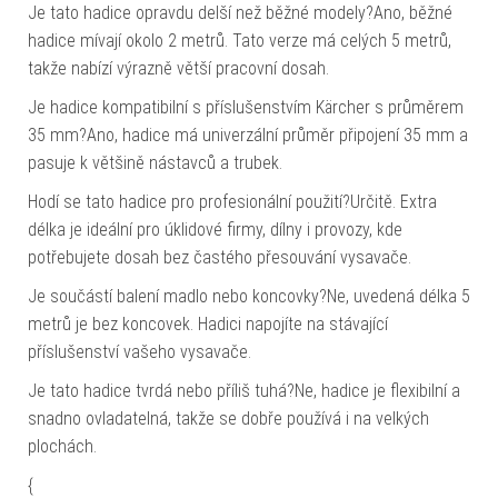
Je tato hadice opravdu delší než běžné modely?Ano, běžné
hadice mívají okolo 2 metrů. Tato verze má celých 5 metrů,
takže nabízí výrazně větší pracovní dosah.
Je hadice kompatibilní s příslušenstvím Kärcher s průměrem
35 mm?Ano, hadice má univerzální průměr připojení 35 mm a
pasuje k většině nástavců a trubek.
Hodí se tato hadice pro profesionální použití?Určitě. Extra
délka je ideální pro úklidové firmy, dílny i provozy, kde
potřebujete dosah bez častého přesouvání vysavače.
Je součástí balení madlo nebo koncovky?Ne, uvedená délka 5
metrů je bez koncovek. Hadici napojíte na stávající
příslušenství vašeho vysavače.
Je tato hadice tvrdá nebo příliš tuhá?Ne, hadice je flexibilní a
snadno ovladatelná, takže se dobře používá i na velkých
plochách.
{