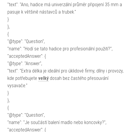
"text": "Ano, hadice má univerzální průměr připojení 35 mm a
pasuje k většině nástavců a trubek."
}
},
{
"@type": "Question",
"name": "Hodí se tato hadice pro profesionální použití?",
"acceptedAnswer": {
"@type": "Answer",
"text": "Extra délka je ideální pro úklidové firmy, dílny i provozy,
kde potřebujete
velký
dosah bez častého přesouvání
vysavače."
}
},
{
"@type": "Question",
"name": "Je součástí balení madlo nebo koncovky?",
"acceptedAnswer": {