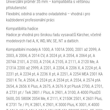
Univerzální průměr 35 mm – kompatibilita s většinou
příslušenství.
Flexibilní, odolná a snadno ovladatelná – vhodná i pro
každodenní profesionální práci.
Kompatibilita hadice
Hadice je vhodná pro širokou řadu vysavačů Kärcher, včetně
modelových řad A, K, WD, MV, SE, NT a dalších.
Kompatibilní modely:A 1000, A 1001A 2000, 2001 až 2099, A
2003, A 2004, A 2014 CV, A 2024 pt, A 2054, A 2064 pt, A
2074A 2101, A 2103, A 2104, A 2105, A 2111, A 2120 Me, A
2131A 2200 až 2999, A 2201, A 2204, A 2206 X, A 2224 pt, A
2231 pt, A 2234 pt, A 2236 X pt, A 2251, A 2254 MEA 2301 KA
2501 K Te, A 2504, A 2524 pt, A 2534 pt, A 2554, A 2574 ptA
2654, A 2656 X Plus, A 2675, A 2676 X pt PlusA 2700, A 2701,
A 2731 pt / TeA 2801 / Plus, A 2901, A 3100, A 4000 PlusDS
5600, DS 5800K 2054 Me, K 2111, K 2150K 2501, K 2601 Plus,
K 2731 Te / Pt, K 2801, K 2901, K 3000 Plus, K 3001, K 4000