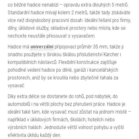
co běžné hadice nenabízí – opravdu extra dlouhých 5 metrů.
Standardní hadice mívají kolem 2 metrů, takže tady získáváte
více než dvojnásobný pracovní dosah. Ideální řešení pro firmy,
dílny, úklidové služby, skladové prostory nebo místa, kde se
nechcete neustále přesouvat s vysavačem.
Hadice má
univerzální
připojovací průměr 35 mm, takže ji
snadno použijete s širokou škálou příslušenství Kärcher i
kompatibilních nástavců. Flexibilní konstrukce zajišťuje
pohodlné vedení hadice po dílně, garáži i kancelářských
prostorech, aniž by se kroutila nebo zbytečně tahala za
vysavač.
Díky extra délce se dostanete do rohů, pod nábytek, do
automobilů i na větší plochy bez přerušení práce. Hadice je
ideální také tam, kde vysavač musí zůstat na jednom místě –
například v úklidových firmách, školách, hotelích nebo
výrobních halách. Jednoduše větší volnost pohybu a vyšší
efektivita úklidu každý den.