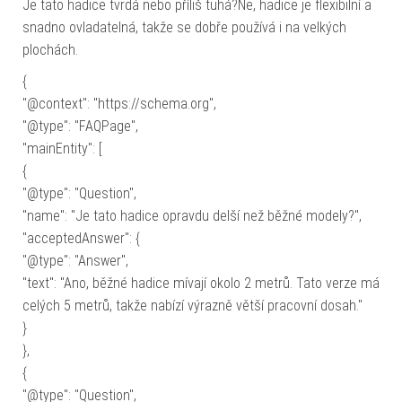
Je tato hadice tvrdá nebo příliš tuhá?Ne, hadice je flexibilní a
snadno ovladatelná, takže se dobře používá i na velkých
plochách.
{
"@context": "https://schema.org",
"@type": "FAQPage",
"mainEntity": [
{
"@type": "Question",
"name": "Je tato hadice opravdu delší než běžné modely?",
"acceptedAnswer": {
"@type": "Answer",
"text": "Ano, běžné hadice mívají okolo 2 metrů. Tato verze má
celých 5 metrů, takže nabízí výrazně větší pracovní dosah."
}
},
{
"@type": "Question",