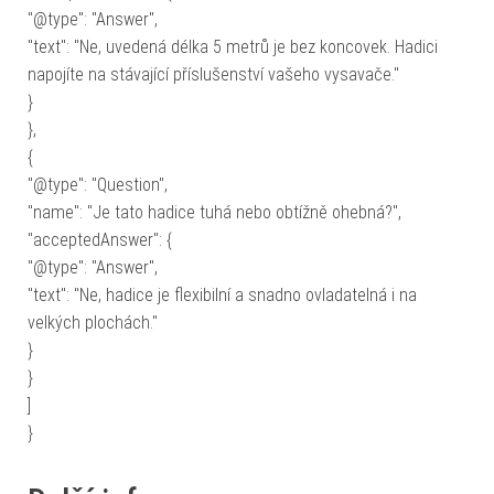
"@type": "Answer",
"text": "Ne, uvedená délka 5 metrů je bez koncovek. Hadici
napojíte na stávající příslušenství vašeho vysavače."
}
},
{
"@type": "Question",
"name": "Je tato hadice tuhá nebo obtížně ohebná?",
"acceptedAnswer": {
"@type": "Answer",
"text": "Ne, hadice je flexibilní a snadno ovladatelná i na
velkých plochách."
}
}
]
}