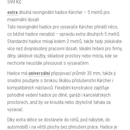
599
Kč
extra
dlouhá neoriginální hadice Kärcher – 5 metrů pro
maximální dosah
Tato neoriginální hadice pro vysavače Kärcher přináší něco,
co běžné hadice nenabízí – opravdu extra dlouhých 5 metrů.
Standardní hadice mívají kolem 2 metrů, takže tady získáváte
více než dvojnásobný pracovní dosah. Ideální řešení pro firmy,
dílny, úklidové služby, skladové prostory nebo místa, kde se
nechcete neustále přesouvat s vysavačem.
Hadice má
univerzální
připojovací průměr 35 mm, takže ji
snadno použijete s širokou škálou příslušenství Kärcher i
kompatibilních nástavců. Flexibilní konstrukce zajišťuje
pohodlné vedení hadice po dílně, garáži i kancelářských
prostorech, aniž by se kroutila nebo zbytečně tahala za
vysavač.
Díky extra délce se dostanete do rohů, pod nábytek, do
automobilů i na větší plochy bez přerušení práce. Hadice je