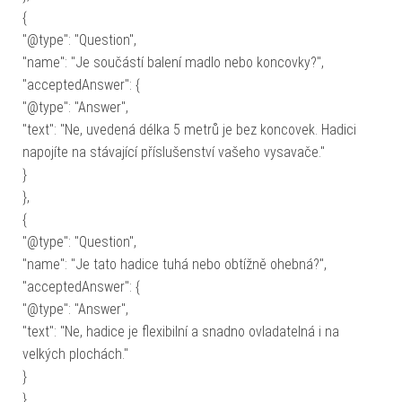
{
"@type": "Question",
"name": "Je součástí balení madlo nebo koncovky?",
"acceptedAnswer": {
"@type": "Answer",
"text": "Ne, uvedená délka 5 metrů je bez koncovek. Hadici
napojíte na stávající příslušenství vašeho vysavače."
}
},
{
"@type": "Question",
"name": "Je tato hadice tuhá nebo obtížně ohebná?",
"acceptedAnswer": {
"@type": "Answer",
"text": "Ne, hadice je flexibilní a snadno ovladatelná i na
velkých plochách."
}
}