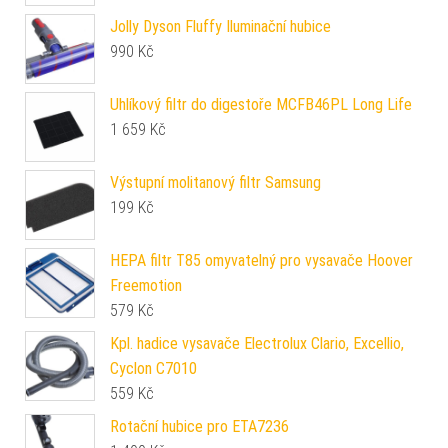
Jolly Dyson Fluffy Iluminační hubice
990
Kč
Uhlíkový filtr do digestoře MCFB46PL Long Life
1 659
Kč
Výstupní molitanový filtr Samsung
199
Kč
HEPA filtr T85 omyvatelný pro vysavače Hoover
Freemotion
579
Kč
Kpl. hadice vysavače Electrolux Clario, Excellio,
Cyclon C7010
559
Kč
Rotační hubice pro ETA7236