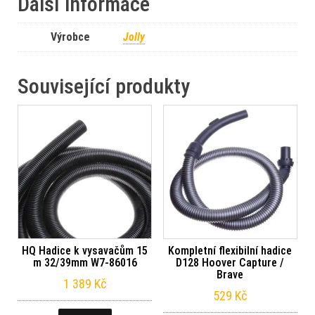
Další informace
Výrobce
Jolly
Související produkty
HQ Hadice k vysavačům 15
Kompletní flexibilní hadice
m 32/39mm W7-86016
D128 Hoover Capture /
Brave
1 389
Kč
529
Kč