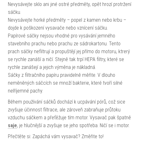
Nevysávejte sklo ani jiné ostré předměty, opět hrozí protržení
sáčku.
Nevysávejte horké předměty – popel z kamen nebo krbu –
dojde k poškození vysavače nebo vznícení sáčku.
Papírové sáčky nejsou vhodné pro vysávání jemného
stavebního prachu nebo prachu ze sádrokartonu. Tento
prach sáčky nefiltrují a propuštějí jej přímo do motoru, ktrerý
se rychle zanáší a ničí. Stejně tak trpí HEPA filtry, které se
rychle zanášejí a jejich výměna je nákladná.
Sáčky z filtračního papíru pravidelně měňte. V dlouho
neměněných sáčcích se množí bakterie, které tvoří silné
nelříjemné pachy.
Během používání sáčků dochází k ucpávání pórů, což sice
zvyšuje účinnost filtrace, ale zároveň zabraňuje průtoku
vzduchu sáčkem a přeťěžuje tím motor. Vysavač pak špatně
saje
, je hlučnější a zvyšuje se jeho spotřeba. Ničí se i motor.
Přečtěte si: Zapáchá vám vysavač? Změňte to!