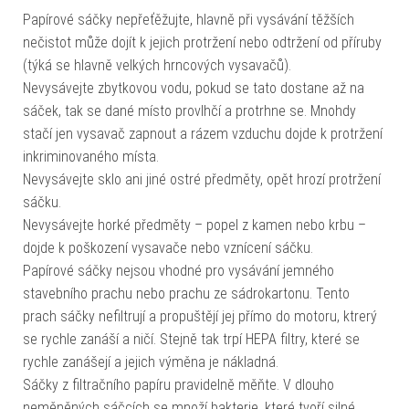
Papírové sáčky nepřeťěžujte, hlavně při vysávání těžších
nečistot může dojít k jejich protržení nebo odtržení od příruby
(týká se hlavně velkých hrncových vysavačů).
Nevysávejte zbytkovou vodu, pokud se tato dostane až na
sáček, tak se dané místo provlhčí a protrhne se. Mnohdy
stačí jen vysavač zapnout a rázem vzduchu dojde k protržení
inkriminovaného místa.
Nevysávejte sklo ani jiné ostré předměty, opět hrozí protržení
sáčku.
Nevysávejte horké předměty – popel z kamen nebo krbu –
dojde k poškození vysavače nebo vznícení sáčku.
Papírové sáčky nejsou vhodné pro vysávání jemného
stavebního prachu nebo prachu ze sádrokartonu. Tento
prach sáčky nefiltrují a propuštějí jej přímo do motoru, ktrerý
se rychle zanáší a ničí. Stejně tak trpí HEPA filtry, které se
rychle zanášejí a jejich výměna je nákladná.
Sáčky z filtračního papíru pravidelně měňte. V dlouho
neměněných sáčcích se množí bakterie, které tvoří silné