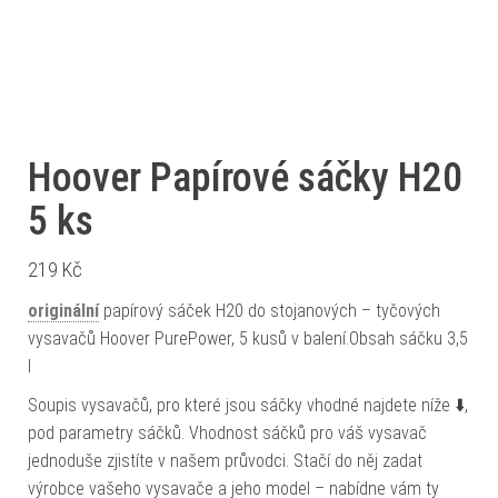
Hoover Papírové sáčky H20
5 ks
219
Kč
originální
papírový sáček H20 do stojanových – tyčových
vysavačů Hoover PurePower, 5 kusů v balení.Obsah sáčku 3,5
l
Soupis vysavačů, pro které jsou sáčky vhodné najdete níže ⬇️,
pod parametry sáčků. Vhodnost sáčků pro váš vysavač
jednoduše zjistíte v našem průvodci. Stačí do něj zadat
výrobce vašeho vysavače a jeho model – nabídne vám ty