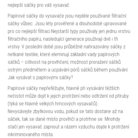
nejlepší sáčky pro váš vysavač.
Papírové sáčky do vysavače jsou nejdéle používané filtrační
sáčky vůbec. Jsou léty prověřené a dlouhodobě upravované
pro co nejlepší filtraci.Nejstarší typy používaly jen jednu vrstvu
filtračního papíru, nasledující generace používají dvě i tři
vrstvy. V poslední době jsou průběžně nahrazovány sáčky z
netkané textilie, které eleminují základní vady papírových
sáčků – citlivost na provlhčení, možnost proražení sáčků
ostrým předmětem a ucpávání pórů sáčků během používání.
Jak vysávat s papírovými sáčky?
Papírové sáčky nepřeťěžujte, hlavně při vysávání těžších
nečistot může dojít k jejich protržení nebo odtržení od příruby
(týká se hlavně velkých hrncových vysavačů).
Nevysávejte zbytkovou vodu, pokud se tato dostane až na
sáček, tak se dané místo provlhčí a protrhne se. Mnohdy
stačí jen vysavač zapnout a rázem vzduchu dojde k protržení
inkriminovaného místa.