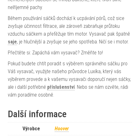
nelříjemné pachy.
Během používání sáčků dochází k ucpávání pórů, což sice
zvyšuje účinnost filtrace, ale zároveň zabraňuje průtoku
vzduchu sáčkem a přeťěžuje tím motor. Vysavač pak špatně
saje
, je hlučnější a zvyšuje se jeho spotřeba. Ničí se i motor.
Přečtěte si: Zapáchá vám vysavač? Změňte to!
Pokud budete chtít poradit s výběrem správného sáčku pro
Váš vysavač, využijte našeho průvodce Luxíka, který vás
výběrem provede a k vašemu vysavači doporučí nejen sáčky,
ale i další potřebné
příslušenství
. Nebo se nám ozvěte, rádi
vám poradíme osobně.
Další informace
Výrobce
Hoover