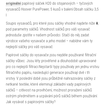
originální
papírový sáček H20 do stojanových – tyčových
vysavačů Hoover PurePower, 5 kusů v balení.Obsah sáčku 3,5
l
Soupis vysavačů, pro které jsou sáčky vhodné najdete níže ⬇️,
pod parametry sáčků. Vhodnost sáčků pro váš vysavač
jednoduše zjistíte v našem průvodci. Stačí do něj zadat
výrobce vašeho vysavače a jeho model – nabídne vám ty
nejlepší sáčky pro váš vysavač.
Papírové sáčky do vysavače jsou nejdéle používané filtrační
sáčky vůbec. Jsou léty prověřené a dlouhodobě upravované
pro co nejlepší filtraci.Nejstarší typy používaly jen jednu vrstvu
filtračního papíru, nasledující generace používají dvě i tři
vrstvy. V poslední době jsou průběžně nahrazovány sáčky z
netkané textilie, které eleminují základní vady papírových
sáčků – citlivost na provlhčení, možnost proražení sáčků
ostrým předmětem a ucpávání pórů sáčků během používání.
Jak vysávat s papírovými sáčky?