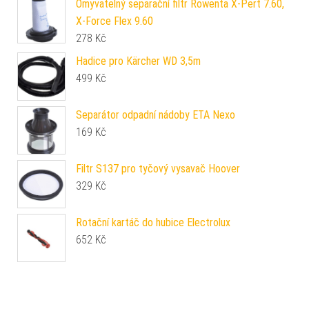
Omyvatelný separační filtr Rowenta X-Pert 7.60,
X-Force Flex 9.60
278
Kč
Hadice pro Kärcher WD 3,5m
499
Kč
Separátor odpadní nádoby ETA Nexo
169
Kč
Filtr S137 pro tyčový vysavač Hoover
329
Kč
Rotační kartáč do hubice Electrolux
652
Kč