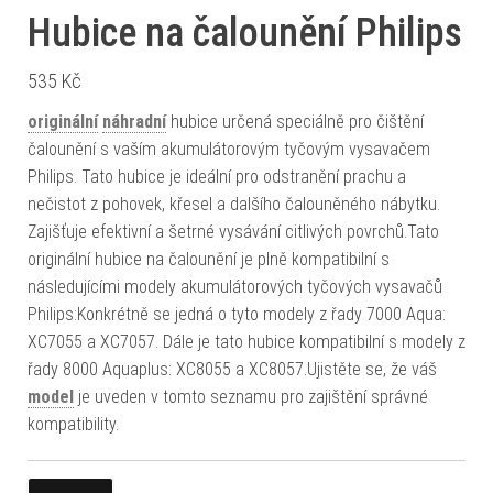
Hubice na čalounění Philips
535
Kč
originální
náhradní
hubice určená speciálně pro čištění
čalounění s vaším akumulátorovým tyčovým vysavačem
Philips. Tato hubice je ideální pro odstranění prachu a
nečistot z pohovek, křesel a dalšího čalouněného nábytku.
Zajišťuje efektivní a šetrné vysávání citlivých povrchů.Tato
originální hubice na čalounění je plně kompatibilní s
následujícími modely akumulátorových tyčových vysavačů
Philips:Konkrétně se jedná o tyto modely z řady 7000 Aqua:
XC7055 a XC7057. Dále je tato hubice kompatibilní s modely z
řady 8000 Aquaplus: XC8055 a XC8057.Ujistěte se, že váš
model
je uveden v tomto seznamu pro zajištění správné
kompatibility.