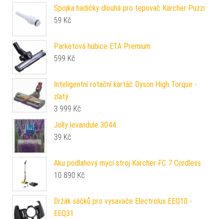
Spojka hadičky dlouhá pro tepovač Kärcher Puzzi
59
Kč
Parketová hubice ETA Premium
599
Kč
Inteligentní rotační kartáč Dyson High Torque -
zlatý
3 999
Kč
Jolly levandule 3044
39
Kč
Aku podlahový mycí stroj Kärcher FC 7 Cordless
10 890
Kč
Držák sáčků pro vysavače Electrolux EEQ10 -
EEQ31