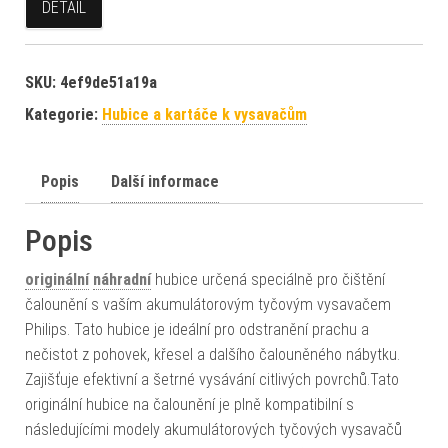
DETAIL
SKU:
4ef9de51a19a
Kategorie:
Hubice a kartáče k vysavačům
Popis
Další informace
Popis
originální
náhradní
hubice určená speciálně pro čištění
čalounění s vaším akumulátorovým tyčovým vysavačem
Philips. Tato hubice je ideální pro odstranění prachu a
nečistot z pohovek, křesel a dalšího čalouněného nábytku.
Zajišťuje efektivní a šetrné vysávání citlivých povrchů.Tato
originální hubice na čalounění je plně kompatibilní s
následujícími modely akumulátorových tyčových vysavačů