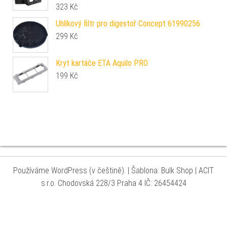
323
Kč
Uhlíkový filtr pro digestoř Concept 61990256
299
Kč
Kryt kartáče ETA Aquilo PRO
199
Kč
Používáme WordPress (v češtině).
|
Šablona: Bulk Shop
| ACIT
s.r.o. Chodovská 228/3 Praha 4 IČ: 26454424