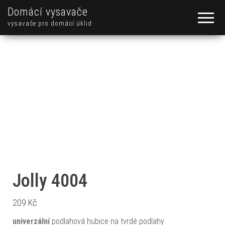
Domácí vysavače
vysavače pro domácí úklid
Jolly 4004
209
Kč
univerzální
podlahová hubice na tvrdé podlahy