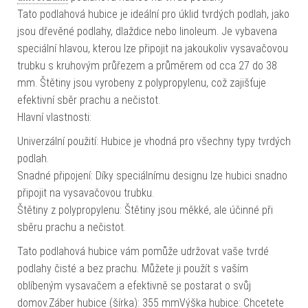
Tato podlahová hubice je ideální pro úklid tvrdých podlah, jako
jsou dřevěné podlahy, dlaždice nebo linoleum. Je vybavena
speciální hlavou, kterou lze připojit na jakoukoliv vysavačovou
trubku s kruhovým průřezem a průměrem od cca 27 do 38
mm. Štětiny jsou vyrobeny z polypropylenu, což zajišťuje
efektivní sběr prachu a nečistot.
Hlavní vlastnosti:
Univerzální použití: Hubice je vhodná pro všechny typy tvrdých
podlah.
Snadné připojení: Díky speciálnímu designu lze hubici snadno
připojit na vysavačovou trubku.
Štětiny z polypropylenu: Štětiny jsou měkké, ale účinné při
sběru prachu a nečistot.
Tato podlahová hubice vám pomůže udržovat vaše tvrdé
podlahy čisté a bez prachu. Můžete ji použít s vaším
oblíbeným vysavačem a efektivně se postarat o svůj
domov.Záber hubice (šírka): 355 mmVýška hubice: Chcetete