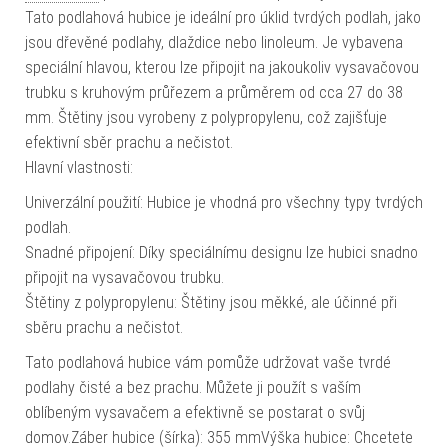
Tato podlahová hubice je ideální pro úklid tvrdých podlah, jako
jsou dřevěné podlahy, dlaždice nebo linoleum. Je vybavena
speciální hlavou, kterou lze připojit na jakoukoliv vysavačovou
trubku s kruhovým průřezem a průměrem od cca 27 do 38
mm. Štětiny jsou vyrobeny z polypropylenu, což zajišťuje
efektivní sběr prachu a nečistot.
Hlavní vlastnosti:
Univerzální použití: Hubice je vhodná pro všechny typy tvrdých
podlah.
Snadné připojení: Díky speciálnímu designu lze hubici snadno
připojit na vysavačovou trubku.
Štětiny z polypropylenu: Štětiny jsou měkké, ale účinné při
sběru prachu a nečistot.
Tato podlahová hubice vám pomůže udržovat vaše tvrdé
podlahy čisté a bez prachu. Můžete ji použít s vaším
oblíbeným vysavačem a efektivně se postarat o svůj
domov.Záber hubice (šírka): 355 mmVýška hubice: Chcetete