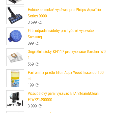
Hubice na mokré vysávání pro Philips AquaTrio
Series 9000
3 699
Kč
Filtr odpadní nádoby pro tyčové vysavače
Samsung
899
Kč
Originální sáčky KFI117 pro vysavače Kärcher WD
1
569
Kč
Parfém na prádlo Ellen Aqua Wood Essence 100
ml
199
Kč
Víceúčelový parní vysavač ETA Steam&Clean
ETA721490000
3 999
Kč