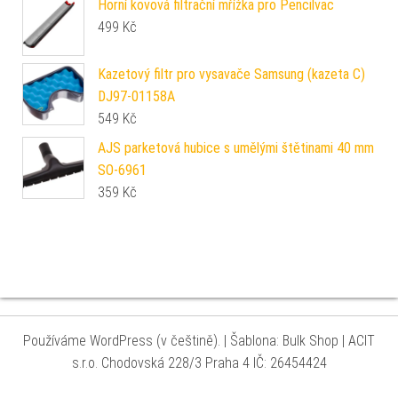
Horní kovová filtrační mřížka pro Pencilvac
499
Kč
Kazetový filtr pro vysavače Samsung (kazeta C)
DJ97-01158A
549
Kč
AJS parketová hubice s umělými štětinami 40 mm
SO-6961
359
Kč
Používáme WordPress (v češtině).
|
Šablona: Bulk Shop
| ACIT
s.r.o. Chodovská 228/3 Praha 4 IČ: 26454424