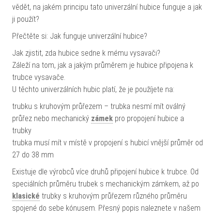
vědět, na jakém principu tato univerzální hubice funguje a jak
ji použít?
Přečtěte si: Jak funguje univerzální hubice?
Jak zjistit, zda hubice sedne k mému vysavači?
Záleží na tom, jak a jakým průměrem je hubice připojena k
trubce vysavače.
U těchto univerzálních hubic platí, že je použíjete na:
trubku s kruhovým průřezem – trubka nesmí mít oválný
průřez nebo mechanický
zámek
pro propojení hubice a
trubky
trubka musí mít v místě v propojení s hubicí vnější průměr od
27 do 38 mm
Existuje dle výrobců více druhů připojení hubice k trubce. Od
speciálních průměru trubek s mechanickým zámkem, až po
klasické
trubky s kruhovým průřezem různého průměru
spojené do sebe kónusem. Přesný popis naleznete v našem