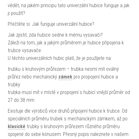
vědět, na jakém principu tato univerzální hubice funguje a jak
ji použít?
Přečtěte si: Jak funguje univerzální hubice?
Jak zjistit, zda hubice sedne k mému vysavači?
Záleží na tom, jak a jakým průměrem je hubice připojena k
trubce vysavače.
U těchto univerzálních hubic platí, že je použíjete na:
trubku s kruhovým průřezem – trubka nesmí mít oválný
průřez nebo mechanický
zámek
pro propojení hubice a
trubky
trubka musí mít v místě v propojení s hubicí vnější průměr od
27 do 38 mm
Existuje dle výrobců více druhů připojení hubice k trubce. Od
speciálních průměru trubek s mechanickým zámkem, až po
klasické
trubky s kruhovým průřezem různého průměru
spojené do sebe kónusem. Přesný popis naleznete v našem