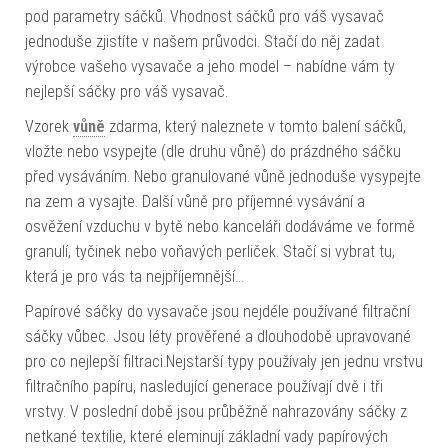
pod parametry sáčků. Vhodnost sáčků pro váš vysavač
jednoduše zjistíte v našem průvodci. Stačí do něj zadat
výrobce vašeho vysavače a jeho model – nabídne vám ty
nejlepší sáčky pro váš vysavač.
Vzorek
vůně
zdarma, který naleznete v tomto balení sáčků,
vložte nebo vsypejte (dle druhu vůně) do prázdného sáčku
před vysáváním. Nebo granulované vůně jednoduše vysypejte
na zem a vysajte. Další vůně pro příjemné vysávání a
osvěžení vzduchu v bytě nebo kanceláři dodáváme ve formě
granulí, tyčinek nebo voňavých perliček. Stačí si vybrat tu,
která je pro vás ta nejpříjemnější…
Papírové sáčky do vysavače jsou nejdéle používané filtrační
sáčky vůbec. Jsou léty prověřené a dlouhodobě upravované
pro co nejlepší filtraci.Nejstarší typy používaly jen jednu vrstvu
filtračního papíru, nasledující generace používají dvě i tři
vrstvy. V poslední době jsou průběžně nahrazovány sáčky z
netkané textilie, které eleminují základní vady papírových