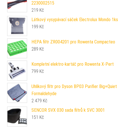
2230002515
219
Kč
Látkový vysypávací sáček Electrolux Mondo 1ks
199
Kč
HEPA filtr ZR004201 pro Rowenta Compacteo
289
Kč
Kompletní elektro-kartáč pro Rowenta X-Pert
799
Kč
Uhlíkový filtr pro Dyson BP03 Purifier Big+Quiet
Formaldehyde
2 479
Kč
SENCOR SVX 030 sada filtrů k SVC 3001
151
Kč