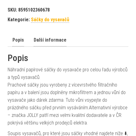
SKU:
8595102360678
Kategorie:
Sáčky do vysavačů
Popis
Další informace
Popis
Náhradní papírové sáčky do vysavače pro celou řadu výrobců
a typů vysavačů.
Prachové sáčky jsou vyrobeny z vícevrstvého filtračního
papíru a v balení jsou doplněny mikrofiltrem a jednou vůní do
vysavače jako dárek zdarma. Tuto vůni vsypejte do
prázdného sáčku před prvním vysáváním.Alternativní výrobce
– značka JOLLY patří mezi velmi kvalitní dodavatele a v ČR
pokrývá většinu velkých prodejců elektra.
Soupis vysavačů, pro které jsou sáčky vhodné najdete níže ⬇️,