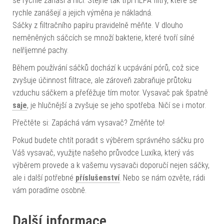
se rychle zanáší a ničí. Stejně tak trpí HEPA filtry, které se
rychle zanášejí a jejich výměna je nákladná.
Sáčky z filtračního papíru pravidelně měňte. V dlouho
neměněných sáčcích se množí bakterie, které tvoří silné
nelříjemné pachy.
Během používání sáčků dochází k ucpávání pórů, což sice
zvyšuje účinnost filtrace, ale zároveň zabraňuje průtoku
vzduchu sáčkem a přeťěžuje tím motor. Vysavač pak špatně
saje
, je hlučnější a zvyšuje se jeho spotřeba. Ničí se i motor.
Přečtěte si: Zapáchá vám vysavač? Změňte to!
Pokud budete chtít poradit s výběrem správného sáčku pro
Váš vysavač, využijte našeho průvodce Luxíka, který vás
výběrem provede a k vašemu vysavači doporučí nejen sáčky,
ale i další potřebné
příslušenství
. Nebo se nám ozvěte, rádi
vám poradíme osobně.
Další informace