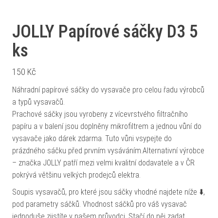
JOLLY Papírové sáčky D3 5
ks
150
Kč
Náhradní papírové sáčky do vysavače pro celou řadu výrobců
a typů vysavačů.
Prachové sáčky jsou vyrobeny z vícevrstvého filtračního
papíru a v balení jsou doplněny mikrofiltrem a jednou vůní do
vysavače jako dárek zdarma. Tuto vůni vsypejte do
prázdného sáčku před prvním vysáváním.Alternativní výrobce
– značka JOLLY patří mezi velmi kvalitní dodavatele a v ČR
pokrývá většinu velkých prodejců elektra.
Soupis vysavačů, pro které jsou sáčky vhodné najdete níže ⬇️,
pod parametry sáčků. Vhodnost sáčků pro váš vysavač
jednoduše zjistíte v našem průvodci. Stačí do něj zadat