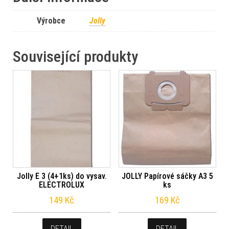
Výrobce
Jolly
Související produkty
Jolly E 3 (4+1ks) do vysav.
JOLLY Papírové sáčky A3 5
ELECTROLUX
ks
149
Kč
169
Kč
DETAIL
DETAIL