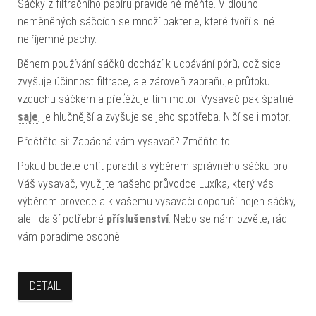
Sáčky z filtračního papíru pravidelně měňte. V dlouho
neměněných sáčcích se množí bakterie, které tvoří silné
nelříjemné pachy.
Během používání sáčků dochází k ucpávání pórů, což sice
zvyšuje účinnost filtrace, ale zároveň zabraňuje průtoku
vzduchu sáčkem a přeťěžuje tím motor. Vysavač pak špatně
saje
, je hlučnější a zvyšuje se jeho spotřeba. Ničí se i motor.
Přečtěte si: Zapáchá vám vysavač? Změňte to!
Pokud budete chtít poradit s výběrem správného sáčku pro
Váš vysavač, využijte našeho průvodce Luxíka, který vás
výběrem provede a k vašemu vysavači doporučí nejen sáčky,
ale i další potřebné
příslušenství
. Nebo se nám ozvěte, rádi
vám poradíme osobně.
DETAIL