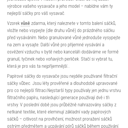
výrobce vašeho vysavače a jeho model – nabídne vám ty
nejlepší sáčky pro váš vysavač.
Vzorek
vůně
zdarma, který naleznete v tomto balení sáčků,
vložte nebo vsypejte (dle druhu vůně) do prázdného sáčku
před vysáváním. Nebo granulované vůně jednoduše vysypejte
na zem a vysajte. Další vůně pro příjemné vysávání a
osvěžení vzduchu v bytě nebo kanceláři dodáváme ve formě
granulí, tyčinek nebo voňavých perliček. Stačí si vybrat tu,
která je pro vás ta nejpříjemnější…
Papírové sáčky do vysavače jsou nejdéle používané filtrační
sáčky vůbec. Jsou léty prověřené a dlouhodobě upravované
pro co nejlepší filtraci.Nejstarší typy používaly jen jednu vrstvu
filtračního papíru, nasledující generace používají dvě i tři
vrstvy. V poslední době jsou průběžně nahrazovány sáčky z
netkané textilie, které eleminují základní vady papírových
sáčků – citlivost na provlhčení, možnost proražení sáčků
ostrým předmětem a ucpávání pórů sáčků během používání.