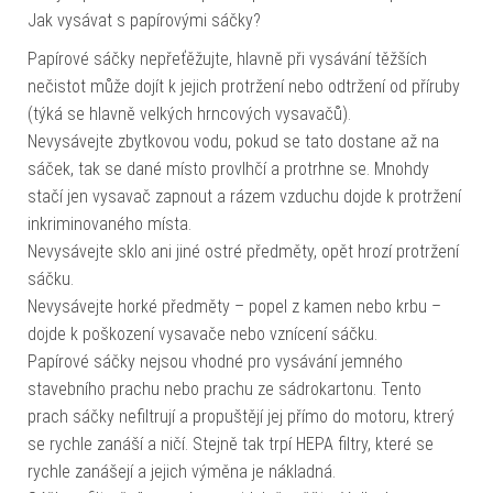
Jak vysávat s papírovými sáčky?
Papírové sáčky nepřeťěžujte, hlavně při vysávání těžších
nečistot může dojít k jejich protržení nebo odtržení od příruby
(týká se hlavně velkých hrncových vysavačů).
Nevysávejte zbytkovou vodu, pokud se tato dostane až na
sáček, tak se dané místo provlhčí a protrhne se. Mnohdy
stačí jen vysavač zapnout a rázem vzduchu dojde k protržení
inkriminovaného místa.
Nevysávejte sklo ani jiné ostré předměty, opět hrozí protržení
sáčku.
Nevysávejte horké předměty – popel z kamen nebo krbu –
dojde k poškození vysavače nebo vznícení sáčku.
Papírové sáčky nejsou vhodné pro vysávání jemného
stavebního prachu nebo prachu ze sádrokartonu. Tento
prach sáčky nefiltrují a propuštějí jej přímo do motoru, ktrerý
se rychle zanáší a ničí. Stejně tak trpí HEPA filtry, které se
rychle zanášejí a jejich výměna je nákladná.