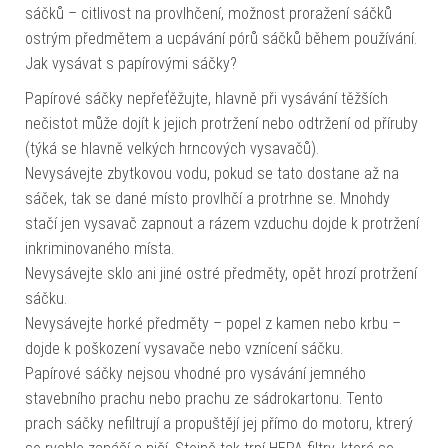
sáčků – citlivost na provlhčení, možnost proražení sáčků
ostrým předmětem a ucpávání pórů sáčků během používání.
Jak vysávat s papírovými sáčky?
Papírové sáčky nepřeťěžujte, hlavně při vysávání těžších
nečistot může dojít k jejich protržení nebo odtržení od příruby
(týká se hlavně velkých hrncových vysavačů).
Nevysávejte zbytkovou vodu, pokud se tato dostane až na
sáček, tak se dané místo provlhčí a protrhne se. Mnohdy
stačí jen vysavač zapnout a rázem vzduchu dojde k protržení
inkriminovaného místa.
Nevysávejte sklo ani jiné ostré předměty, opět hrozí protržení
sáčku.
Nevysávejte horké předměty – popel z kamen nebo krbu –
dojde k poškození vysavače nebo vznícení sáčku.
Papírové sáčky nejsou vhodné pro vysávání jemného
stavebního prachu nebo prachu ze sádrokartonu. Tento
prach sáčky nefiltrují a propuštějí jej přímo do motoru, ktrerý