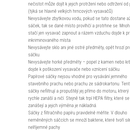
nečistot může dojít k jejich protržení nebo odtržení od 
(týká se hlavně velkých hrncových vysavačů).
Nevysávejte zbytkovou vodu, pokud se tato dostane a
sáček, tak se dané místo provlhčí a protrhne se. Mno
stačí jen vysavač zapnout a rázem vzduchu dojde k pr
inkriminovaného místa.
Nevysávejte sklo ani jiné ostré předměty, opět hrozí pr
sáčku.
Nevysávejte horké předměty – popel z kamen nebo kr
dojde k poškození vysavače nebo vznícení sáčku.
Papírové sáčky nejsou vhodné pro vysávání jemného
stavebního prachu nebo prachu ze sádrokartonu. Tent
sáčky nefiltrují a propuštějí jej přímo do motoru, ktrerý
rychle zanáší a ničí. Stejně tak trpí HEPA filtry, které se
zanášejí a jejich výměna je nákladná.
Sáčky z filtračního papíru pravidelně měňte. V dlouho
neměněných sáčcích se množí bakterie, které tvoří sil
nelříjemné pachy.