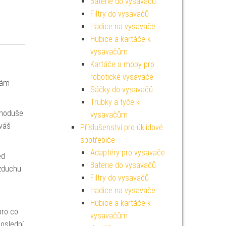
Baterie do vysavačů
Filtry do vysavačů
Hadice na vysavače
Hubice a kartáče k
vysavačům
Kartáče a mopy pro
robotické vysavače
vám
Sáčky do vysavačů
Trubky a tyče k
dnoduše
vysavačům
 váš
Příslušenství pro úklidové
spotřebiče
Adaptéry pro vysavače
ed
Baterie do vysavačů
vzduchu
Filtry do vysavačů
Hadice na vysavače
Hubice a kartáče k
pro co
vysavačům
poslední