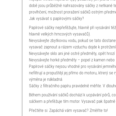
době jsou průběžně nahrazovány sáčky z netkané text
provlhčení, možnost proražení sáčků ostrým předm
Jak vysávat s papírovými sáčky?
Papírové sáčky nepřeťěžujte, hlavně při vysávání těžš
hlavně velkých hrncových vysavačů).
Nevysávejte zbytkovou vodu, pokud se tato dostane 
vysavač zapnout a rázem vzduchu dojde k protržení
Nevysávejte sklo ani jiné ostré předměty, opět hrozí
Nevysávejte horké předměty – popel z kamen nebo k
Papírové sáčky nejsou vhodné pro vysávání jemnéh
nefiltrují a propuštějí jej přímo do motoru, ktrerý se r
výměna je nákladná.
Sáčky z filtračního papíru pravidelně měňte. V dlou
Během používání sáčků dochází k ucpávání pórů, což
sáčkem a přeťěžuje tím motor. Vysavač pak špatn
Přečtěte si: Zapáchá vám vysavač? Změňte to!