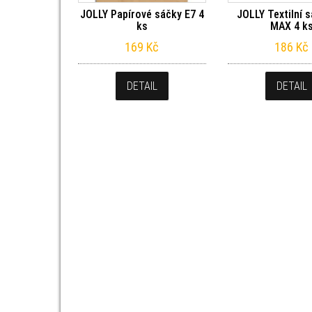
JOLLY Papírové sáčky E7 4
JOLLY Textilní 
ks
MAX 4 k
169
Kč
186
Kč
DETAIL
DETAIL