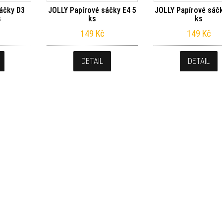
sáčky D3
JOLLY Papírové sáčky E4 5
JOLLY Papírové sáčk
s
ks
ks
149
Kč
149
Kč
DETAIL
DETAIL