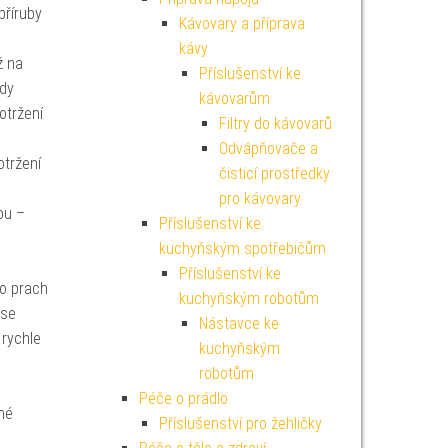
příruby
Kávovary a příprava
kávy
ž na
Příslušenství ke
hdy
kávovarům
otržení
Filtry do kávovarů
Odvápňovače a
otržení
čisticí prostředky
pro kávovary
bu –
Příslušenství ke
kuchyňským spotřebičům
Příslušenství ke
o prach
kuchyňským robotům
 se
Nástavce ke
 rychle
kuchyňským
robotům
Péče o prádlo
né
Příslušenství pro žehličky