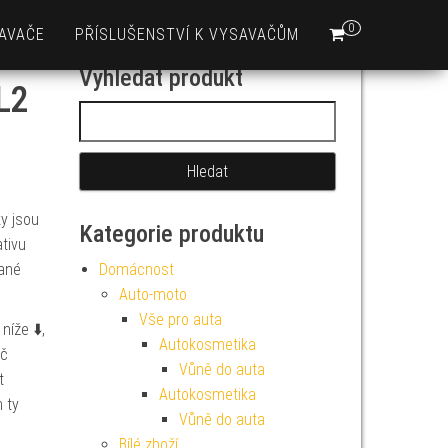
0
AVAČE
PŘÍSLUŠENSTVÍ K VYSAVAČŮM
Vyhledat produkt
L2
Vyhledávání
y jsou
Kategorie produktu
ativu
kané
Domácnost
Auto-moto
Vše pro auta
íže ⬇️,
Autokosmetika
ač
Vůně do auta
t
Autokosmetika
 ty
Vůně do auta
Bílé zboží