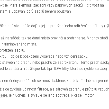
ilie, které eleminují základní vady papírových sáčků – citlivost na
ětem a ucpávání pórů sáčků během používání.
ích nečistot může dojít k jejich protržení nebo odtržení od příruby (t
až na sáček, tak se dané místo provlhčí a protrhne se. Mnohdy stačí 
 inkriminovaného místa.
 protržení sáčku.
rbu – dojde k poškození vysavače nebo vznícení sáčku.
o stavebního prachu nebo prachu ze sádrokartonu. Tento prach sáčk
ychle zanáší a ničí. Stejně tak trpí HEPA filtry, které se rychle zanášejí 
ho neměněných sáčcích se množí bakterie, které tvoří silné nelříjemné
 sice zvyšuje účinnost filtrace, ale zároveň zabraňuje průtoku vzduc
ě
saje
, je hlučnější a zvyšuje se jeho spotřeba. Ničí se i motor.