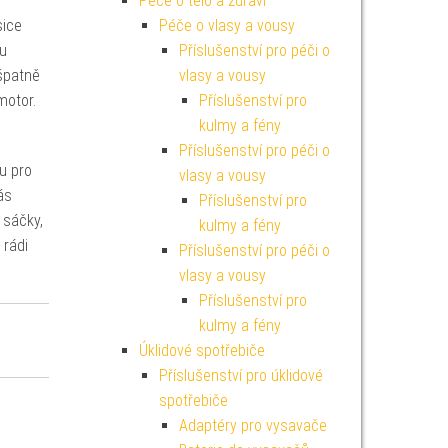
Péče o tělo a zdraví
sice
Péče o vlasy a vousy
ku
Příslušenství pro péči o
špatně
vlasy a vousy
motor.
Příslušenství pro
kulmy a fény
Příslušenství pro péči o
u pro
vlasy a vousy
ás
Příslušenství pro
 sáčky,
kulmy a fény
 rádi
Příslušenství pro péči o
vlasy a vousy
Příslušenství pro
kulmy a fény
Úklidové spotřebiče
Příslušenství pro úklidové
spotřebiče
Adaptéry pro vysavače