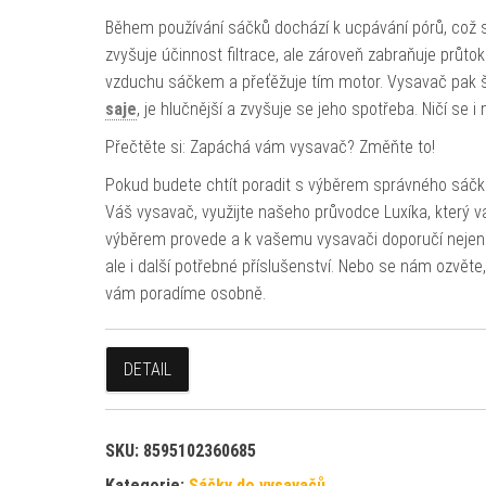
Během používání sáčků dochází k ucpávání pórů, což 
zvyšuje účinnost filtrace, ale zároveň zabraňuje průto
vzduchu sáčkem a přeťěžuje tím motor. Vysavač pak 
saje
, je hlučnější a zvyšuje se jeho spotřeba. Ničí se i 
Přečtěte si: Zapáchá vám vysavač? Změňte to!
Pokud budete chtít poradit s výběrem správného sáčk
Váš vysavač, využijte našeho průvodce Luxíka, který v
výběrem provede a k vašemu vysavači doporučí nejen
ale i další potřebné příslušenství. Nebo se nám ozvěte,
vám poradíme osobně.
DETAIL
SKU:
8595102360685
Kategorie:
Sáčky do vysavačů