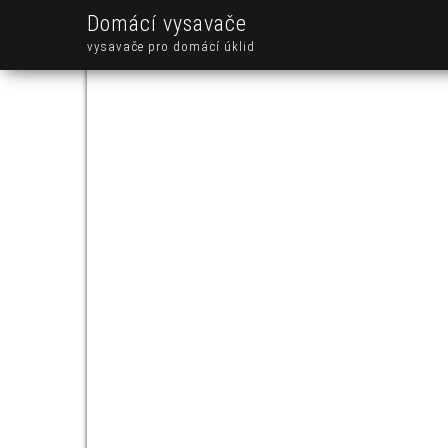
Domácí vysavače
vysavače pro domácí úklid