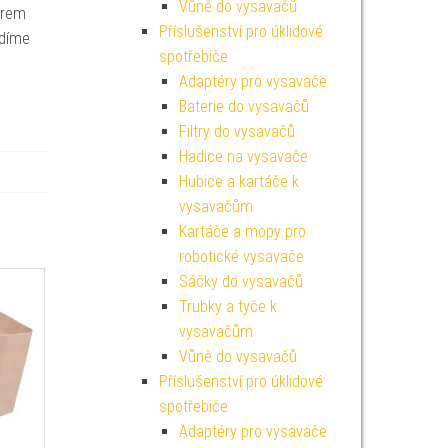
Vůně do vysavačů
ěrem
Příslušenství pro úklidové
adíme
spotřebiče
Adaptéry pro vysavače
Baterie do vysavačů
Filtry do vysavačů
Hadice na vysavače
Hubice a kartáče k
vysavačům
Kartáče a mopy pro
robotické vysavače
Sáčky do vysavačů
Trubky a tyče k
vysavačům
Vůně do vysavačů
Příslušenství pro úklidové
spotřebiče
Adaptéry pro vysavače