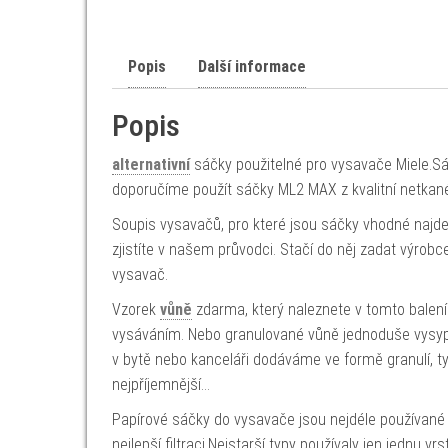
Popis
Další informace
Popis
alternativní
sáčky použitelné pro vysavače Miele.Sáč
doporučíme použít sáčky ML2 MAX z kvalitní netkané 
Soupis vysavačů, pro které jsou sáčky vhodné najd
zjistíte v našem průvodci. Stačí do něj zadat výro
vysavač.
Vzorek
vůně
zdarma, který naleznete v tomto balení
vysáváním. Nebo granulované vůně jednoduše vysype
v bytě nebo kanceláři dodáváme ve formě granulí, tyč
nejpříjemnější…
Papírové sáčky do vysavače jsou nejdéle používané 
nejlepší filtraci.Nejstarší typy používaly jen jednu vrs