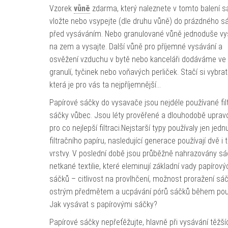
Vzorek
vůně
zdarma, který naleznete v tomto balení s
vložte nebo vsypejte (dle druhu vůně) do prázdného s
před vysáváním. Nebo granulované vůně jednoduše vy
na zem a vysajte. Další vůně pro příjemné vysávání a
osvěžení vzduchu v bytě nebo kanceláři dodáváme ve
granulí, tyčinek nebo voňavých perliček. Stačí si vybrat
která je pro vás ta nejpříjemnější…
Papírové sáčky do vysavače jsou nejdéle používané fil
sáčky vůbec. Jsou léty prověřené a dlouhodobě upra
pro co nejlepší filtraci.Nejstarší typy používaly jen jedn
filtračního papíru, nasledující generace používají dvě i t
vrstvy. V poslední době jsou průběžně nahrazovány sá
netkané textilie, které eleminují základní vady papírový
sáčků – citlivost na provlhčení, možnost proražení sá
ostrým předmětem a ucpávání pórů sáčků během použ
Jak vysávat s papírovými sáčky?
Papírové sáčky nepřeťěžujte, hlavně při vysávání těžší