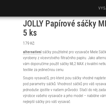
VYS
JOLLY Papírové sáčky M
5 ks
179
Kč
alternativní
sáčky použitelné pro vysavače Miele.Sáčk
vyrobeny z vícevrstvého filtračního papíru. Jako altern
vám doporučíme použít sáčky ML2 MAX z kvalitní net
textilie za jedinečnou cenu.
Soupis vysavačů, pro které jsou sáčky vhodné najdete n
pod parametry sáčků. Vhodnost sáčků pro váš vysav
jednoduše zjistíte v našem průvodci. Stačí do něj zada
výrobce vašeho vysavače a jeho model – nabídne vám
nejlepší sáčky pro váš vysavač.