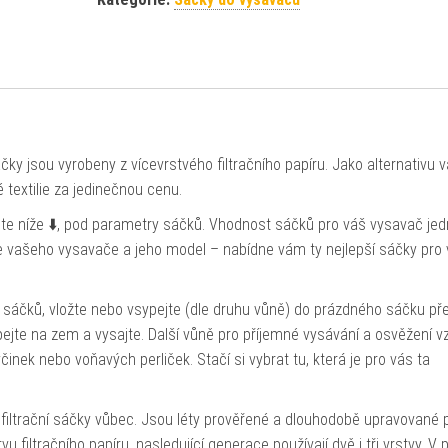
ky jsou vyrobeny z vícevrstvého filtračního papíru. Jako alternativu 
textilie za jedinečnou cenu.
ete níže ⬇️, pod parametry sáčků. Vhodnost sáčků pro váš vysavač je
bce vašeho vysavače a jeho model – nabídne vám ty nejlepší sáčky pro
 sáčků, vložte nebo vsypejte (dle druhu vůně) do prázdného sáčku př
jte na zem a vysajte. Další vůně pro příjemné vysávání a osvěžení 
inek nebo voňavých perliček. Stačí si vybrat tu, která je pro vás ta
filtrační sáčky vůbec. Jsou léty prověřené a dlouhodobě upravované 
tvu filtračního papíru, nasledující generace používají dvě i tři vrstvy. V 