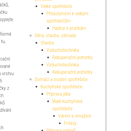
áčků,
Velké spotřebiče
áčku
Příslušenství k velkým
sypejte
spotřebičům
Hadice k pračkám
 formě
Dílna, stavba, zahrada
 tu,
Stavba
Vzduchotechnika
Rekuperační jednotky
trační
Vzduchotechnika
vované
Rekuperační jednotky
u vrstvu
Domácí a osobní spotřebiče
ři
Kuchyňské spotřebiče
čky z
Příprava jídla
ch
Malé kuchyňské
čků
spotřebiče
ívání.
Vaření a smažení
Fritézy
ch
Příprava nápojů