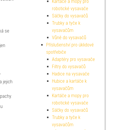
Kartáče a mopy pro
robotické vysavače
Sáčky do vysavačů
Trubky a tyče k
vysavačům
ýká se
Vůně do vysavačů
Příslušenství pro úklidové
jen
spotřebiče
Adaptéry pro vysavače
Filtry do vysavačů
Hadice na vysavače
y
Hubice a kartáče k
a jejich
vysavačům
Kartáče a mopy pro
 pachy.
robotické vysavače
hu
Sáčky do vysavačů
Trubky a tyče k
vysavačům