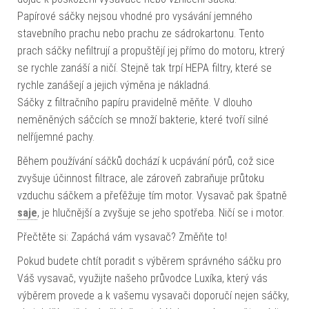
Papírové sáčky nejsou vhodné pro vysávání jemného
stavebního prachu nebo prachu ze sádrokartonu. Tento
prach sáčky nefiltrují a propuštějí jej přímo do motoru, ktrerý
se rychle zanáší a ničí. Stejně tak trpí HEPA filtry, které se
rychle zanášejí a jejich výměna je nákladná.
Sáčky z filtračního papíru pravidelně měňte. V dlouho
neměněných sáčcích se množí bakterie, které tvoří silné
nelříjemné pachy.
Během používání sáčků dochází k ucpávání pórů, což sice
zvyšuje účinnost filtrace, ale zároveň zabraňuje průtoku
vzduchu sáčkem a přeťěžuje tím motor. Vysavač pak špatně
saje
, je hlučnější a zvyšuje se jeho spotřeba. Ničí se i motor.
Přečtěte si: Zapáchá vám vysavač? Změňte to!
Pokud budete chtít poradit s výběrem správného sáčku pro
Váš vysavač, využijte našeho průvodce Luxíka, který vás
výběrem provede a k vašemu vysavači doporučí nejen sáčky,