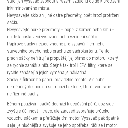
stačí jen vysavač zapnout a rázem vzduchu dojde k protržení
inkriminovaného místa.
Nevysávejte sklo ani jiné ostré předměty, opět hrozí protržení
sáčku.
Nevysávejte horké předměty – popel z kamen nebo krbu –
dojde k poškození vysavače nebo vznícení sáčku.
Papírové sáčky nejsou vhodné pro vysávání jemného
stavebního prachu nebo prachu ze sádrokartonu. Tento
prach sáčky nefiltrují a propuštějí jej přímo do motoru, ktrerý
se rychle zanáší a ničí. Stejně tak trpí HEPA filtry, které se
rychle zanášejí a jejich výměna je nákladná.
Sáčky z filtračního papíru pravidelně měňte. V dlouho
neměněných sáčcích se množí bakterie, které tvoří silné
nelříjemné pachy.
Během používání sáčků dochází k ucpávání pórů, což sice
zvyšuje účinnost filtrace, ale zároveň zabraňuje průtoku
vzduchu sáčkem a přeťěžuje tím motor. Vysavač pak špatně
saje
, je hlučnější a zvyšuje se jeho spotřeba. Ničí se i motor.