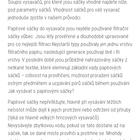
Soupis vysavačů, pro které jsou sáčky vhodné najdete níže,
pod parametry sáčků. Vhodnost sáčků pro váš vysavač
jednoduše zjistíte v našem průvodci.
Papírové sáčky do vysavače jsou nejdéle používané filtrační
sáčky vůbec. Jsou léty prověřené a dlouhodobě upravované
pro co nejlepší filtraci.Nejstarší typy používaly jen jednu vrstvu
filtračního papíru, nasledující generace používají dvě i tři
vrstvy. V poslední době jsou průběžně nahrazovány sáčky z
netkané textilie, které eleminují základní vady papírových
sáčků – citlivost na provlhčení, možnost proražení sáčků
ostrým předmětem a ucpávání pórů sáčků během používání.
Jak vysávat s papírovými sáčky?
Papírové sáčky nepřeťěžujte, hlavně při vysávání těžších
nečistot může dojít k jejich protržení nebo odtržení od příruby
(týká se hlavně velkých hrncových vysavačů).
Nevysávejte zbytkovou vodu, pokud se tato dostane až na
sáček, tak se dané místo provlhčí a protrhne se. Mnohdy