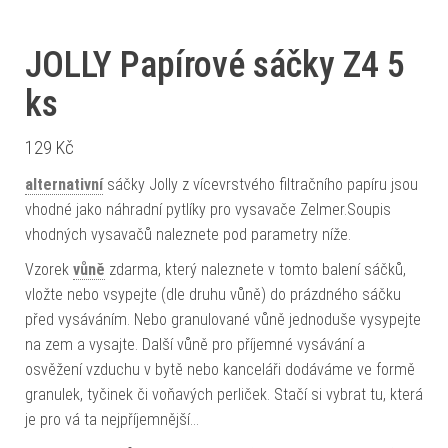
JOLLY Papírové sáčky Z4 5
ks
129
Kč
alternativní
sáčky Jolly z vícevrstvého filtračního papíru jsou
vhodné jako náhradní pytlíky pro vysavače Zelmer.Soupis
vhodných vysavačů naleznete pod parametry níže.
Vzorek
vůně
zdarma, který naleznete v tomto balení sáčků,
vložte nebo vsypejte (dle druhu vůně) do prázdného sáčku
před vysáváním. Nebo granulované vůně jednoduše vysypejte
na zem a vysajte. Další vůně pro příjemné vysávání a
osvěžení vzduchu v bytě nebo kanceláři dodáváme ve formě
granulek, tyčinek či voňavých perliček. Stačí si vybrat tu, která
je pro vá ta nejpříjemnější…