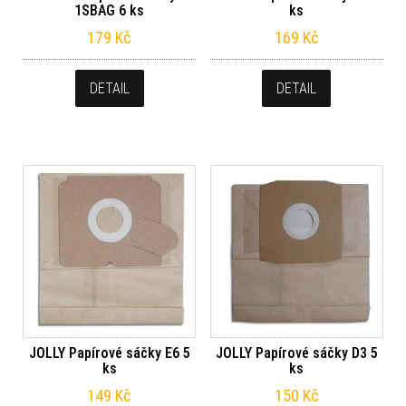
1SBAG 6 ks
ks
179
Kč
169
Kč
DETAIL
DETAIL
JOLLY Papírové sáčky E6 5
JOLLY Papírové sáčky D3 5
ks
ks
149
Kč
150
Kč