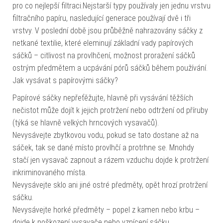
pro co nejlepší filtraci.Nejstarší typy používaly jen jednu vrstvu
filtračního papíru, nasledující generace používají dvě i tři
vrstvy. V poslední době jsou průběžně nahrazovány sáčky z
netkané textilie, které eleminují základní vady papírových
sáčků – citlivost na provlhčení, možnost proražení sáčků
ostrým předmětem a ucpávání pórů sáčků během používání.
Jak vysávat s papírovými sáčky?
Papírové sáčky nepřeťěžujte, hlavně při vysávání těžších
nečistot může dojít k jejich protržení nebo odtržení od příruby
(týká se hlavně velkých hrncových vysavačů).
Nevysávejte zbytkovou vodu, pokud se tato dostane až na
sáček, tak se dané místo provlhčí a protrhne se. Mnohdy
stačí jen vysavač zapnout a rázem vzduchu dojde k protržení
inkriminovaného místa.
Nevysávejte sklo ani jiné ostré předměty, opět hrozí protržení
sáčku.
Nevysávejte horké předměty – popel z kamen nebo krbu –
dojde k poškození vysavače nebo vznícení sáčku.