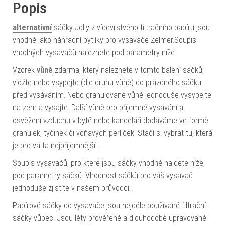
Popis
alternativní
sáčky Jolly z vícevrstvého filtračního papíru jsou
vhodné jako náhradní pytlíky pro vysavače Zelmer.Soupis
vhodných vysavačů naleznete pod parametry níže.
Vzorek
vůně
zdarma, který naleznete v tomto balení sáčků,
vložte nebo vsypejte (dle druhu vůně) do prázdného sáčku
před vysáváním. Nebo granulované vůně jednoduše vysypejte
na zem a vysajte. Další vůně pro příjemné vysávání a
osvěžení vzduchu v bytě nebo kanceláři dodáváme ve formě
granulek, tyčinek či voňavých perliček. Stačí si vybrat tu, která
je pro vá ta nejpříjemnější…
Soupis vysavačů, pro které jsou sáčky vhodné najdete níže,
pod parametry sáčků. Vhodnost sáčků pro váš vysavač
jednoduše zjistíte v našem průvodci.
Papírové sáčky do vysavače jsou nejdéle používané filtrační
sáčky vůbec. Jsou léty prověřené a dlouhodobě upravované