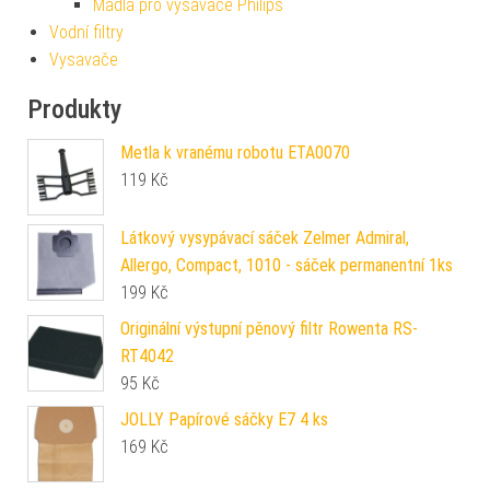
Madla pro vysavače Philips
Vodní filtry
Vysavače
Produkty
Metla k vranému robotu ETA0070
119
Kč
Látkový vysypávací sáček Zelmer Admiral,
Allergo, Compact, 1010 - sáček permanentní 1ks
199
Kč
Originální výstupní pěnový filtr Rowenta RS-
RT4042
95
Kč
JOLLY Papírové sáčky E7 4 ks
169
Kč