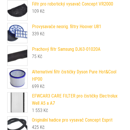
Filtr pro robotický vysavač Concept VR2000
109
Kč
Provysavače neorig. filtry Hoover U81
339
Kč
Prachový filtr Samsung DJ63-01020A
75
Kč
Alternativní filtr čističky Dyson Pure Hot&Cool
HP00
699
Kč
EFWCAR3 CARE FILTER pro čističky Electrolux
Well A5 a A7
1 553
Kč
Originální hadice pro vysavač Concept Esprit
425
Kč