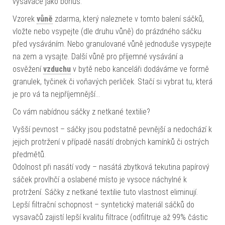
vysavače jako bonus.
Vzorek
vůně
zdarma, který naleznete v tomto balení sáčků,
vložte nebo vsypejte (dle druhu vůně) do prázdného sáčku
před vysáváním. Nebo granulované vůně jednoduše vysypejte
na zem a vysajte. Další vůně pro příjemné vysávání a
osvěžení
vzduchu
v bytě nebo kanceláři dodáváme ve formě
granulek, tyčinek či voňavých perliček. Stačí si vybrat tu, která
je pro vá ta nejpříjemnější…
Co vám nabídnou sáčky z netkané textilie?
Vyšší pevnost – sáčky jsou podstatně pevnější a nedochází k
jejich protržení v případě nasátí drobných kamínků či ostrých
předmětů.
Odolnost při nasátí vody – nasátá zbytková tekutina papírový
sáček provlhčí a oslabené místo je vysoce náchylné k
protržení. Sáčky z netkané textilie tuto vlastnost eliminují.
Lepší filtrační schopnost – syntetický materiál sáčků do
vysavačů zajistí lepší kvalitu filtrace (odfiltruje až 99% částic