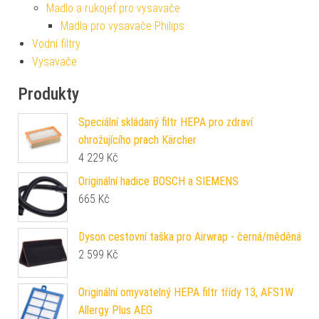
Madlo a rukojeť pro vysavače
Madla pro vysavače Philips
Vodní filtry
Vysavače
Produkty
Speciální skládaný filtr HEPA pro zdraví
ohrožujícího prach Kärcher
4 229
Kč
Originální hadice BOSCH a SIEMENS
665
Kč
Dyson cestovní taška pro Airwrap - černá/měděná
2 599
Kč
Originální omyvatelný HEPA filtr třídy 13, AFS1W
Allergy Plus AEG