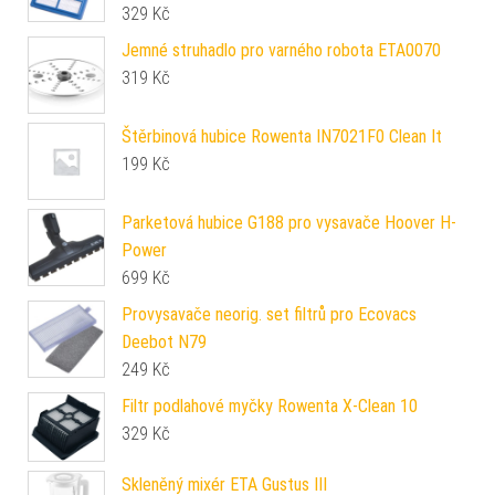
329
Kč
Jemné struhadlo pro varného robota ETA0070
319
Kč
Štěrbinová hubice Rowenta IN7021F0 Clean It
199
Kč
Parketová hubice G188 pro vysavače Hoover H-
Power
699
Kč
Provysavače neorig. set filtrů pro Ecovacs
Deebot N79
249
Kč
Filtr podlahové myčky Rowenta X-Clean 10
329
Kč
Skleněný mixér ETA Gustus III