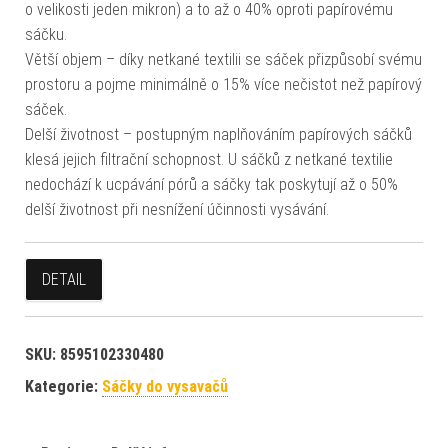
o velikosti jeden mikron) a to až o 40% oproti papírovému
sáčku.
Větší objem – díky netkané textilii se sáček přizpůsobí svému
prostoru a pojme minimálně o 15% více nečistot než papírový
sáček.
Delší životnost – postupným naplňováním papírových sáčků
klesá jejich filtrační schopnost. U sáčků z netkané textilie
nedochází k ucpávání pórů a sáčky tak poskytují až o 50%
delší životnost při nesnížení účinnosti vysávání.
DETAIL
SKU:
8595102330480
Kategorie:
Sáčky do vysavačů