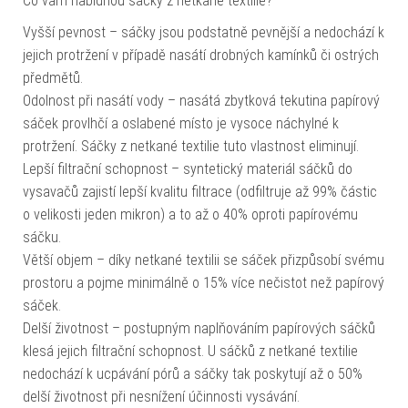
Co vám nabídnou sáčky z netkané textilie?
Vyšší pevnost – sáčky jsou podstatně pevnější a nedochází k
jejich protržení v případě nasátí drobných kamínků či ostrých
předmětů.
Odolnost při nasátí vody – nasátá zbytková tekutina papírový
sáček provlhčí a oslabené místo je vysoce náchylné k
protržení. Sáčky z netkané textilie tuto vlastnost eliminují.
Lepší filtrační schopnost – syntetický materiál sáčků do
vysavačů zajistí lepší kvalitu filtrace (odfiltruje až 99% částic
o velikosti jeden mikron) a to až o 40% oproti papírovému
sáčku.
Větší objem – díky netkané textilii se sáček přizpůsobí svému
prostoru a pojme minimálně o 15% více nečistot než papírový
sáček.
Delší životnost – postupným naplňováním papírových sáčků
klesá jejich filtrační schopnost. U sáčků z netkané textilie
nedochází k ucpávání pórů a sáčky tak poskytují až o 50%
delší životnost při nesnížení účinnosti vysávání.