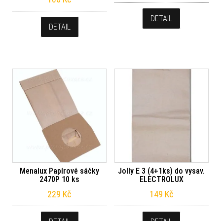
DETAIL
DETAIL
Menalux Papírové sáčky
Jolly E 3 (4+1ks) do vysav.
2470P 10 ks
ELECTROLUX
229
Kč
149
Kč