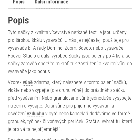
Popis
Další informace
Popis
Tyto sáčky z kvalitní vícevrstvé netkané textilie jsou určeny
pro širokou škálu vysavačů. U nás je nejčasteji použiteje pro
vysavače ETA řady Domino, Zoom, Bosco, nebo vysavače
Hoover Studio a další výrobce.Sáčky jsou baleny po 4 ks a se
sáčky zárověň obdržíte mikrofiltr k zastřižení a kvalitní vůni do
vysavače jako bonus.
Vzorek
vůně
zdarma, který naleznete v tomto balení sáčků,
vložte nebo vsypejte (dle druhu vůně) do prázdného sáčku
před vysáváním. Nebo granulované vůně jednoduše vysypejte
na zem a vysajte. Další vůně pro příjemné vysávání a
osvěžení
vzduchu
v bytě nebo kanceláři dodáváme ve formě
granulek, tyčinek či voňavých perliček. Stačí si vybrat tu, která
je pro vá ta nejpříjemnější…