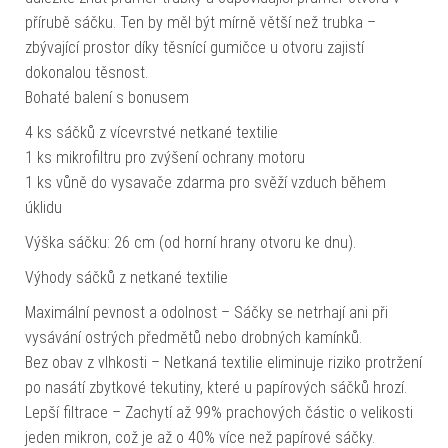
přírubě sáčku. Ten by měl být mírně větší než trubka –
zbývající prostor díky těsnící gumičce u otvoru zajistí
dokonalou těsnost.
Bohaté balení s bonusem
4 ks sáčků z vícevrstvé netkané textilie
1 ks mikrofiltru pro zvýšení ochrany motoru
1 ks vůně do vysavače zdarma pro svěží vzduch během
úklidu
Výška sáčku: 26 cm (od horní hrany otvoru ke dnu).
Výhody sáčků z netkané textilie
Maximální pevnost a odolnost – Sáčky se netrhají ani při
vysávání ostrých předmětů nebo drobných kamínků.
Bez obav z vlhkosti – Netkaná textilie eliminuje riziko protržení
po nasátí zbytkové tekutiny, které u papírových sáčků hrozí.
Lepší filtrace – Zachytí až 99% prachových částic o velikosti
jeden mikron, což je až o 40% více než papírové sáčky.