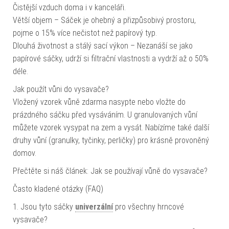
Čistější vzduch doma i v kanceláři.
Větší objem – Sáček je ohebný a přizpůsobivý prostoru,
pojme o 15% více nečistot než papírový typ.
Dlouhá životnost a stálý sací výkon – Nezanáší se jako
papírové sáčky, udrží si filtrační vlastnosti a vydrží až o 50%
déle.
Jak použít vůni do vysavače?
Vložený vzorek vůně zdarma nasypte nebo vložte do
prázdného sáčku před vysáváním. U granulovaných vůní
můžete vzorek vysypat na zem a vysát. Nabízíme také další
druhy vůní (granulky, tyčinky, perličky) pro krásně provoněný
domov.
Přečtěte si náš článek: Jak se používají vůně do vysavače?
Často kladené otázky (FAQ)
1. Jsou tyto sáčky
univerzální
pro všechny hrncové
vysavače?