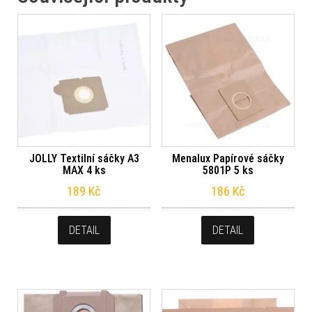
JOLLY Textilní sáčky A3
Menalux Papírové sáčky
MAX 4 ks
5801P 5 ks
189
Kč
186
Kč
DETAIL
DETAIL