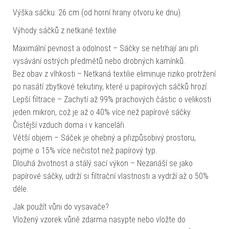
Výška sáčku: 26 cm (od horní hrany otvoru ke dnu).
Výhody sáčků z netkané textilie
Maximální pevnost a odolnost – Sáčky se netrhají ani při
vysávání ostrých předmětů nebo drobných kamínků.
Bez obav z vlhkosti – Netkaná textilie eliminuje riziko protržení
po nasátí zbytkové tekutiny, které u papírových sáčků hrozí.
Lepší filtrace – Zachytí až 99% prachových částic o velikosti
jeden mikron, což je až o 40% více než papírové sáčky.
Čistější vzduch doma i v kanceláři.
Větší objem – Sáček je ohebný a přizpůsobivý prostoru,
pojme o 15% více nečistot než papírový typ.
Dlouhá životnost a stálý sací výkon – Nezanáší se jako
papírové sáčky, udrží si filtrační vlastnosti a vydrží až o 50%
déle.
Jak použít vůni do vysavače?
Vložený vzorek vůně zdarma nasypte nebo vložte do