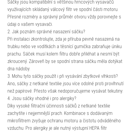
Sáčky jsou kompatibilní s většinou hrncových vysavačů
využívajících skládaný válcový filtr ve spodní části motoru.
Přesné rozměry a správný průměr otvoru vždy porovnejte s
údaji o vašem vysavači.
2. Jak poznám správné nasazení sáčku?
Při instalaci zkontrolujte, zda je příruba pevně nasazená na
trubku nebo ve vodítkách a těsnící gumička zabraňuje úniku
prachu. Sáček musí kolem filtru dobře přiléhat a nesmí být
zkroucený. Zároveň by se spodní strana sáčku měla dotýkat
dna nádoby.
3. Mohu tyto sáčky použít i při vysávání zbytkové vlhkosti?
Ano, sáčky z netkané textilie jsou více odolné proti provlhnutí
než papírové. Přesto však nedoporučujeme vysávat tekutiny.
4. Jsou sáčky vhodné i pro alergiky?
Díky vysoké filtrační účinnosti sáčků z netkané textilie
zachytíte i nejjemnější prach. Kombinace s dodávaným
mikrofiltrem zvyšuje ochranu motoru a čistotu odváděného
vzduchu. Pro alergiky je ale nutný výstupní HEPA filtr