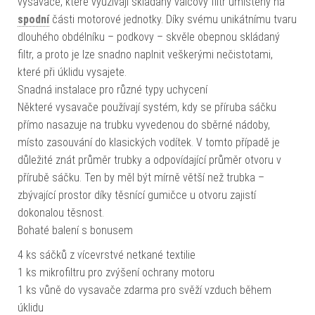
vysavače, které využívají skládaný válcový filtr umístěný na
spodní
části motorové jednotky. Díky svému unikátnímu tvaru
dlouhého obdélníku – podkovy – skvěle obepnou skládaný
filtr, a proto je lze snadno naplnit veškerými nečistotami,
které při úklidu vysajete.
Snadná instalace pro různé typy uchycení
Některé vysavače používají systém, kdy se příruba sáčku
přímo nasazuje na trubku vyvedenou do sběrné nádoby,
místo zasouvání do klasických vodítek. V tomto případě je
důležité znát průměr trubky a odpovídající průměr otvoru v
přírubě sáčku. Ten by měl být mírně větší než trubka –
zbývající prostor díky těsnící gumičce u otvoru zajistí
dokonalou těsnost.
Bohaté balení s bonusem
4 ks sáčků z vícevrstvé netkané textilie
1 ks mikrofiltru pro zvýšení ochrany motoru
1 ks vůně do vysavače zdarma pro svěží vzduch během
úklidu