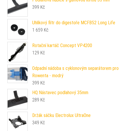
399
Kč
Uhlíkový filtr do digestoře MCFB52 Long Life
1 659
Kč
Rotační kartáč Concept VP4200
129
Kč
Odpadní nádoba s cyklonovým separátorem pro
Rowenta - modrý
399
Kč
HQ Nástavec podlahový 35mm
289
Kč
Držák sáčku Electrolux UltraOne
349
Kč