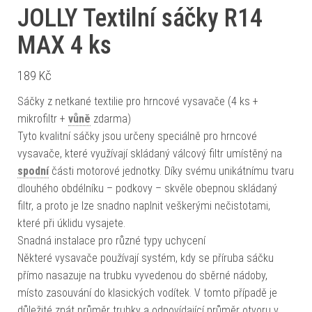
JOLLY Textilní sáčky R14
MAX 4 ks
189
Kč
Sáčky z netkané textilie pro hrncové vysavače (4 ks +
mikrofiltr +
vůně
zdarma)
Tyto kvalitní sáčky jsou určeny speciálně pro hrncové
vysavače, které využívají skládaný válcový filtr umístěný na
spodní
části motorové jednotky. Díky svému unikátnímu tvaru
dlouhého obdélníku – podkovy – skvěle obepnou skládaný
filtr, a proto je lze snadno naplnit veškerými nečistotami,
které při úklidu vysajete.
Snadná instalace pro různé typy uchycení
Některé vysavače používají systém, kdy se příruba sáčku
přímo nasazuje na trubku vyvedenou do sběrné nádoby,
místo zasouvání do klasických vodítek. V tomto případě je
důležité znát průměr trubky a odpovídající průměr otvoru v