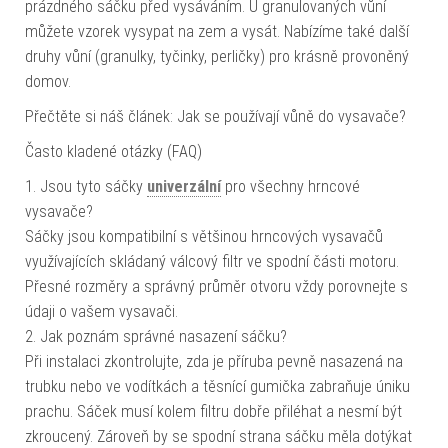
prázdného sáčku před vysáváním. U granulovaných vůní
můžete vzorek vysypat na zem a vysát. Nabízíme také další
druhy vůní (granulky, tyčinky, perličky) pro krásně provoněný
domov.
Přečtěte si náš článek: Jak se používají vůně do vysavače?
Často kladené otázky (FAQ)
1. Jsou tyto sáčky
univerzální
pro všechny hrncové
vysavače?
Sáčky jsou kompatibilní s většinou hrncových vysavačů
využívajících skládaný válcový filtr ve spodní části motoru.
Přesné rozměry a správný průměr otvoru vždy porovnejte s
údaji o vašem vysavači.
2. Jak poznám správné nasazení sáčku?
Při instalaci zkontrolujte, zda je příruba pevně nasazená na
trubku nebo ve vodítkách a těsnící gumička zabraňuje úniku
prachu. Sáček musí kolem filtru dobře přiléhat a nesmí být
zkroucený. Zároveň by se spodní strana sáčku měla dotýkat