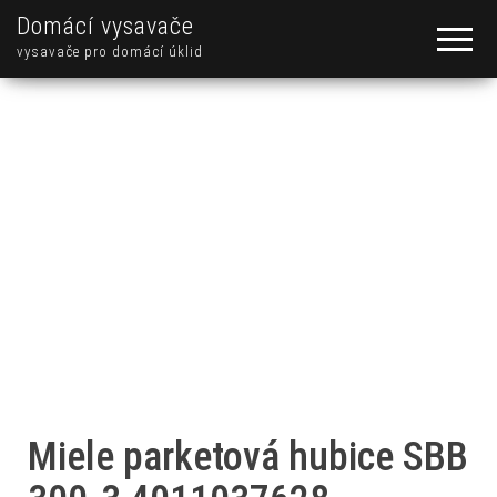
Domácí vysavače
vysavače pro domácí úklid
Miele parketová hubice SBB