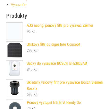
Vysavače
Produkty
AJS neorig. pěnový filtr pro vysavač Zelmer
95
Kč
Uhlíkový filtr do digestoře Concept
299
Kč
Sáčky do vysavače BOSCH BHZRDBAB
840
Kč
Skládaný válcový filtr pro vysavače Bosch Siemen
Roxx`x
599
Kč
Pěnový výstupní filtr ETA Handy Go
79
Kč