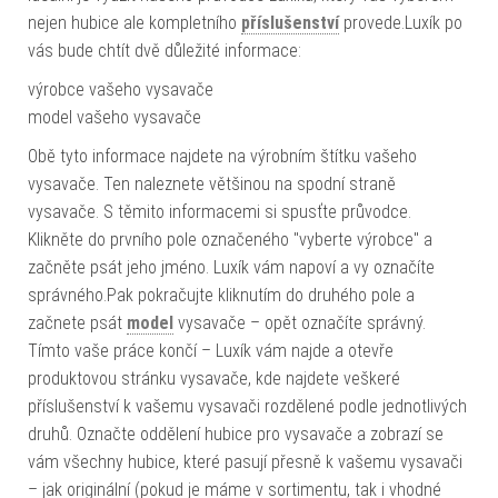
nejen hubice ale kompletního
příslušenství
provede.Luxík po
vás bude chtít dvě důležité informace:
výrobce vašeho vysavače
model vašeho vysavače
Obě tyto informace najdete na výrobním štítku vašeho
vysavače. Ten naleznete většinou na spodní straně
vysavače. S těmito informacemi si spusťte průvodce.
Klikněte do prvního pole označeného "vyberte výrobce" a
začněte psát jeho jméno. Luxík vám napoví a vy označíte
správného.Pak pokračujte kliknutím do druhého pole a
začnete psát
model
vysavače – opět označíte správný.
Tímto vaše práce končí – Luxík vám najde a otevře
produktovou stránku vysavače, kde najdete veškeré
příslušenství k vašemu vysavači rozdělené podle jednotlivých
druhů. Označte oddělení hubice pro vysavače a zobrazí se
vám všechny hubice, které pasují přesně k vašemu vysavači
– jak originální (pokud je máme v sortimentu, tak i vhodné