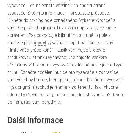
vysavače. Ten naleznete většinou na spodní straně
vysavače. S těmito informacemi si spusťte průvodce.
Klikněte do prvního pole označeného "vyberte výrobce" a
začněte psát jeho jméno. Luxík vám napoví a vy označíte
správného.Pak pokračujte kliknutím do druhého pole a
začnete psát
model
vysavače – opět označíte správný.
Tímto vaše práce končí – Luxík vám najde a otevře
produktovou stránku vysavače, kde najdete veškeré
příslušenství k vašemu vysavači rozdělené podle jednotlivých
druhů. Označte oddělení hubice pro vysavače a zobrazí se
vám všechny hubice, které pasují přesně k vašemu vysavači
– jak originální (pokud je máme v sortimentu, tak i vhodné
alternativy.Nevíte si rady, nebo si nejste jisti výběrem? Ozvěte
se nám, rádi vám poradíme.
Další informace