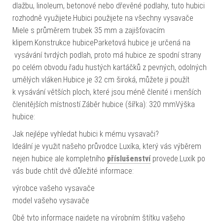
dlažbu, linoleum, betonové nebo dřevěné podlahy, tuto hubici
rozhodně využijete.Hubici použijete na všechny vysavače
Miele s průměrem trubek 35 mm a zajišťovacím
klipem.Konstrukce hubiceParketová hubice je určená na
vysávání tvrdých podlah, proto má hubice ze spodní strany
po celém obvodu řadu hustých kartáčků z pevných, odolných
umělých vláken.Hubice je 32 cm široká, můžete ji použít
k vysávání větších ploch, které jsou méně členité i menších
členitějších místností.Záběr hubice (šířka): 320 mmVýška
hubice:
Jak nejlépe vyhledat hubici k mému vysavači?
Ideální je využit našeho průvodce Luxíka, který vás výběrem
nejen hubice ale kompletního
příslušenství
provede.Luxík po
vás bude chtít dvě důležité informace:
výrobce vašeho vysavače
model vašeho vysavače
Obě tyto informace najdete na výrobním štítku vašeho