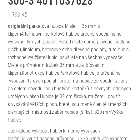
300-3 4011037628
1 799
Kč
originální
parketová hubice Miele – 35 mm s
klipemAlternativní parketová hubice určena speciálně na
vysávání tvrdých podlah. Pokud máte doma plovoucí podlahu,
dlažbu, linoleum, betonové nebo dřevěné podlahy, tuto hubici
rozhodně využijete.Hubici použijete na všechny vysavače
Miele s průměrem trubek 35 mm a zajišťovacím
klipem.Konstrukce hubiceParketová hubice je určená na
vysávání tvrdých podlah, proto má hubice ze spodní strany
po celém obvodu řadu hustých kartáčků z pevných, odolných
umělých vláken.Hubice je 32 cm široká, můžete ji použít
k vysávání větších ploch, které jsou méně členité i menších
členitějších místností.Záběr hubice (šířka): 320 mmVýška
hubice:
Jak nejlépe vyhledat hubici k mému vysavači?
Ideální je využit našeho průvodce Luxíka, který vás výběrem