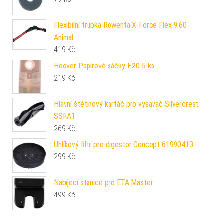
Flexibilní trubka Rowenta X-Force Flex 9.60
Animal
419
Kč
Hoover Papírové sáčky H20 5 ks
219
Kč
Hlavní štětinový kartáč pro vysavač Silvercrest
SSRA1
269
Kč
Uhlíkový filtr pro digestoř Concept 61990413
299
Kč
Nabíjecí stanice pro ETA Master
499
Kč