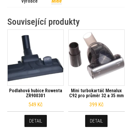
Výrobce
Miele
Související produkty
Podlahová hubice Rowenta
Mini turbokartáč Menalux
ZR900301
C92 pro průměr 32 a 35 mm
549
Kč
399
Kč
DETAIL
DETAIL