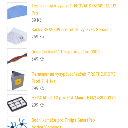
Textilní mop k vysavači ECOVACS OZMO U2, U2
Pro
89
Kč
Sáčky SRX9309 pro robot. vysavač Sencor
259
Kč
Originální kartáč Philips AquaTrio 9000
549
Kč
Permanentní vysypávací sáček PROFI-EUROPE
Profi 2, 4 1ks
299
Kč
HEPA filtr č.12 pro ETA Mauro ETA2488 00070
299
Kč
Boční kartáče pro Philips SmartPro
Active/Compact