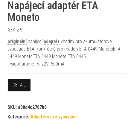
Napájecí adaptér ETA
Moneto
349
Kč
originální
nabíjecí
adaptér
vhodný pro akumulátorové
vysavače ETA, konkrétně pro modely:ETA 0449 MonetoETA
1449 MonetoETA 3449 Moneto ETA 0445
TwigoParametry: 22V; 500mA
DETAIL
SKU:
a30d4c2707b0
Kategorie:
Adaptéry pro vysavače