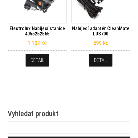
Electrolux Nabíjecí stanice
Nabíjecí adaptér CleanMate
4055252565
LDS700
1 102
Kč
599
Kč
DETAIL
DETAIL
Vyhledat produkt
Vyhledávání