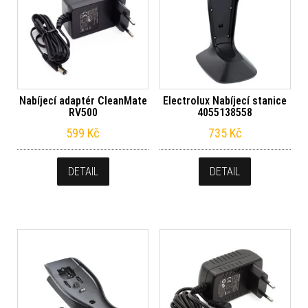
Nabíjecí adaptér CleanMate
Electrolux Nabíjecí stanice
RV500
4055138558
599
Kč
735
Kč
DETAIL
DETAIL