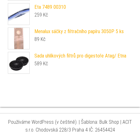
Eta 7489 00310
259
Kč
Menalux sáčky z filtračního papíru 3050P 5 ks
89
Kč
Sada uhlíkových filtrů pro digestoře Atag/ Etna
589
Kč
Používáme WordPress (v češtině).
|
Šablona: Bulk Shop
| ACIT
s.r.o. Chodovská 228/3 Praha 4 IČ: 26454424