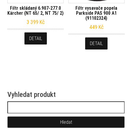
Filtr skládaný 6.907-277.0
Filtr vysavače popela
Kärcher (NT 65/ 2, NT 75/ 2)
Parkside PAS 900 A1
(91102324)
3 399
Kč
449
Kč
DETAIL
DETAIL
Vyhledat produkt
Vyhledávání