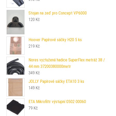
Stojan na zeď pro Concept VP6000
120
Kč
Hoover Papírové sáčky H20 5 ks
219
Kč
Nores vyztužená hadice SuperFlex metráž 38 /
44 mm 37200380000metr
349
Kč
JOLLY Papírové sáčky ETA10 3 ks
149
Kč
ETA Mikrofiltr výstupní 0502 00060
79
Kč