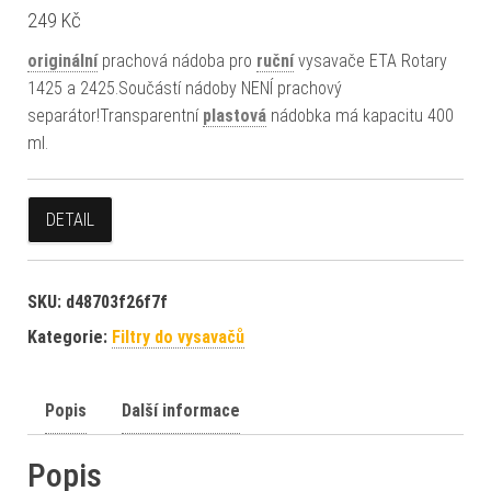
249
Kč
originální
prachová nádoba pro
ruční
vysavače ETA Rotary
1425 a 2425.Součástí nádoby NENÍ prachový
separátor!Transparentní
plastová
nádobka má kapacitu 400
ml.
DETAIL
SKU:
d48703f26f7f
Kategorie:
Filtry do vysavačů
Popis
Další informace
Popis