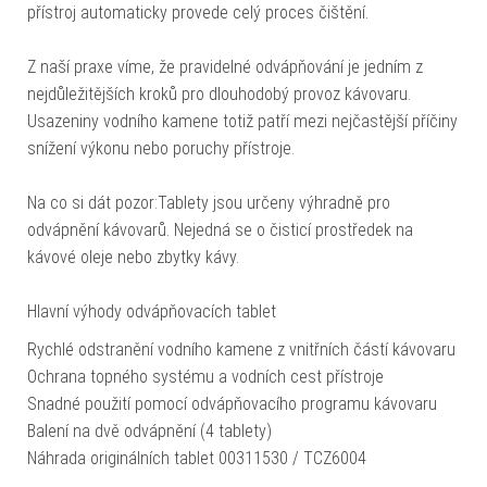
přístroj automaticky provede celý proces čištění.
Z naší praxe víme, že pravidelné odvápňování je jedním z
nejdůležitějších kroků pro dlouhodobý provoz kávovaru.
Usazeniny vodního kamene totiž patří mezi nejčastější příčiny
snížení výkonu nebo poruchy přístroje.
Na co si dát pozor:Tablety jsou určeny výhradně pro
odvápnění kávovarů. Nejedná se o čisticí prostředek na
kávové oleje nebo zbytky kávy.
Hlavní výhody odvápňovacích tablet
Rychlé odstranění vodního kamene z vnitřních částí kávovaru
Ochrana topného systému a vodních cest přístroje
Snadné použití pomocí odvápňovacího programu kávovaru
Balení na dvě odvápnění (4 tablety)
Náhrada originálních tablet 00311530 / TCZ6004