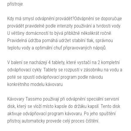
přístroje.
Kdy má smysl odvápnění provádět?Odvápnění se doporučuje
provádět pravidelně podle intenzity používání a tvrdosti vody.
U většiny domácností to bývá přibližně několikrát ročně.
Pravidelná údržba pomáhá udržet stabilní tlak, správnou
teplotu vody a optimální chuť připravovaných nápojů.
V balení se nacházejí 4 tablety, které vystačí na 2 kompletní
odvápňovací cykly. Tablety se rozpustí v zásobníku na vodu a
poté se spustí odvápňovací program podle návodu
konkrétního modelu kávovaru.
Kávovary Tassimo používají při odvápnění speciální servisní
disk, který se vloží místo kapsle do držáku kapslí. Tento disk
aktivuje odvápňovací program kávovaru. Po jeho spuštění
přístroj automaticky provede celý proces čištění.