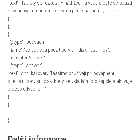
"text":"Tablety se rozpustí v nádržce na vodu a poté se spustí
odvápňovací program kávovaru podle návodu výrobce."
}
},
{
"@type":"Question",
"name":"Je potřeba použít servisní disk Tassimo?",
"acceptedAnswer":{
"@type":"Answer",
"text":"Ano, kávovary Tassimo používají při odvápnění
speciální servisní disk, který se vkládá místo kapsle a aktivuje
proces odvápnění."
}
}
]
}
Další informace