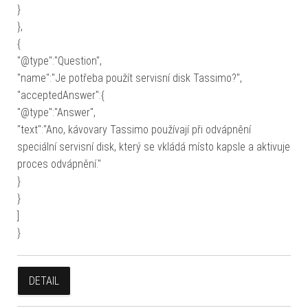
}
},
{
"@type":"Question",
"name":"Je potřeba použít servisní disk Tassimo?",
"acceptedAnswer":{
"@type":"Answer",
"text":"Ano, kávovary Tassimo používají při odvápnění
speciální servisní disk, který se vkládá místo kapsle a aktivuje
proces odvápnění."
}
}
]
}
DETAIL