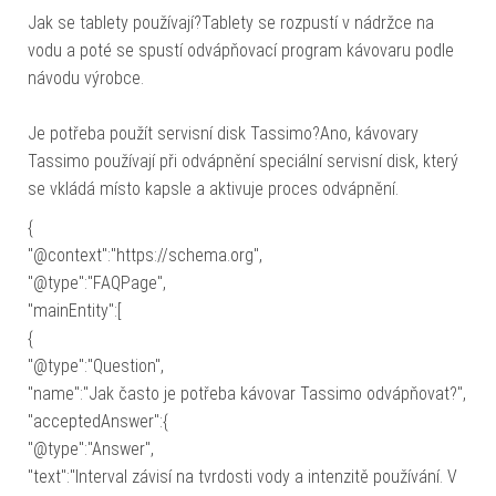
Jak se tablety používají?Tablety se rozpustí v nádržce na
vodu a poté se spustí odvápňovací program kávovaru podle
návodu výrobce.
Je potřeba použít servisní disk Tassimo?Ano, kávovary
Tassimo používají při odvápnění speciální servisní disk, který
se vkládá místo kapsle a aktivuje proces odvápnění.
{
"@context":"https://schema.org",
"@type":"FAQPage",
"mainEntity":[
{
"@type":"Question",
"name":"Jak často je potřeba kávovar Tassimo odvápňovat?",
"acceptedAnswer":{
"@type":"Answer",
"text":"Interval závisí na tvrdosti vody a intenzitě používání. V