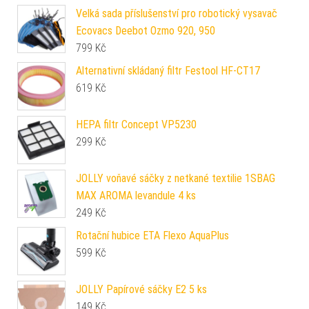
Velká sada příslušenství pro robotický vysavač
Ecovacs Deebot Ozmo 920, 950
799
Kč
Alternativní skládaný filtr Festool HF-CT17
619
Kč
HEPA filtr Concept VP5230
299
Kč
JOLLY voňavé sáčky z netkané textilie 1SBAG
MAX AROMA levandule 4 ks
249
Kč
Rotační hubice ETA Flexo AquaPlus
599
Kč
JOLLY Papírové sáčky E2 5 ks
149
Kč