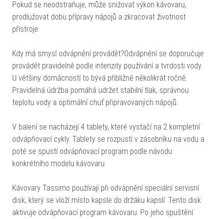
Pokud se neodstraňuje, může snižovat výkon kávovaru,
prodlužovat dobu přípravy nápojů a zkracovat životnost
přístroje.
Kdy má smysl odvápnění provádět?Odvápnění se doporučuje
provádět pravidelně podle intenzity používání a tvrdosti vody.
U většiny domácností to bývá přibližně několikrát ročně.
Pravidelná údržba pomáhá udržet stabilní tlak, správnou
teplotu vody a optimální chuť připravovaných nápojů.
V balení se nacházejí 4 tablety, které vystačí na 2 kompletní
odvápňovací cykly. Tablety se rozpustí v zásobníku na vodu a
poté se spustí odvápňovací program podle návodu
konkrétního modelu kávovaru.
Kávovary Tassimo používají při odvápnění speciální servisní
disk, který se vloží místo kapsle do držáku kapslí. Tento disk
aktivuje odvápňovací program kávovaru. Po jeho spuštění