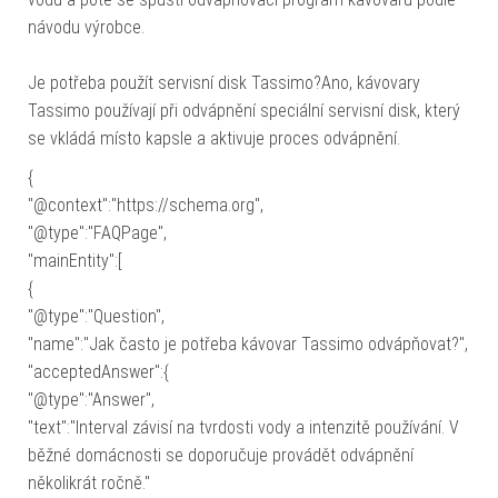
návodu výrobce.
Je potřeba použít servisní disk Tassimo?Ano, kávovary
Tassimo používají při odvápnění speciální servisní disk, který
se vkládá místo kapsle a aktivuje proces odvápnění.
{
"@context":"https://schema.org",
"@type":"FAQPage",
"mainEntity":[
{
"@type":"Question",
"name":"Jak často je potřeba kávovar Tassimo odvápňovat?",
"acceptedAnswer":{
"@type":"Answer",
"text":"Interval závisí na tvrdosti vody a intenzitě používání. V
běžné domácnosti se doporučuje provádět odvápnění
několikrát ročně."