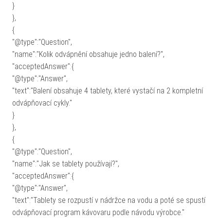
}
},
{
"@type":"Question",
"name":"Kolik odvápnění obsahuje jedno balení?",
"acceptedAnswer":{
"@type":"Answer",
"text":"Balení obsahuje 4 tablety, které vystačí na 2 kompletní
odvápňovací cykly."
}
},
{
"@type":"Question",
"name":"Jak se tablety používají?",
"acceptedAnswer":{
"@type":"Answer",
"text":"Tablety se rozpustí v nádržce na vodu a poté se spustí
odvápňovací program kávovaru podle návodu výrobce."