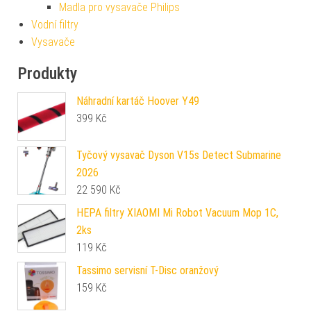
Madla pro vysavače Philips
Vodní filtry
Vysavače
Produkty
Náhradní kartáč Hoover Y49
399
Kč
Tyčový vysavač Dyson V15s Detect Submarine
2026
22 590
Kč
HEPA filtry XIAOMI Mi Robot Vacuum Mop 1C,
2ks
119
Kč
Tassimo servisní T-Disc oranžový
159
Kč