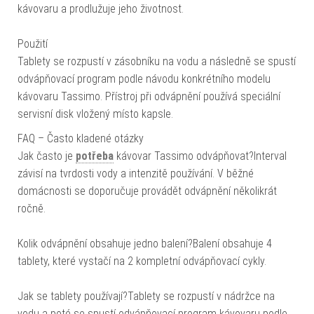
kávovaru a prodlužuje jeho životnost.
Použití
Tablety se rozpustí v zásobníku na vodu a následně se spustí
odvápňovací program podle návodu konkrétního modelu
kávovaru Tassimo. Přístroj při odvápnění používá speciální
servisní disk vložený místo kapsle.
FAQ – Často kladené otázky
Jak často je
potřeba
kávovar Tassimo odvápňovat?Interval
závisí na tvrdosti vody a intenzitě používání. V běžné
domácnosti se doporučuje provádět odvápnění několikrát
ročně.
Kolik odvápnění obsahuje jedno balení?Balení obsahuje 4
tablety, které vystačí na 2 kompletní odvápňovací cykly.
Jak se tablety používají?Tablety se rozpustí v nádržce na
vodu a poté se spustí odvápňovací program kávovaru podle