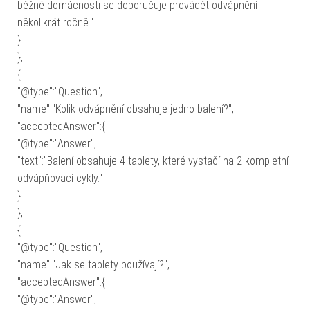
běžné domácnosti se doporučuje provádět odvápnění
několikrát ročně."
}
},
{
"@type":"Question",
"name":"Kolik odvápnění obsahuje jedno balení?",
"acceptedAnswer":{
"@type":"Answer",
"text":"Balení obsahuje 4 tablety, které vystačí na 2 kompletní
odvápňovací cykly."
}
},
{
"@type":"Question",
"name":"Jak se tablety používají?",
"acceptedAnswer":{
"@type":"Answer",