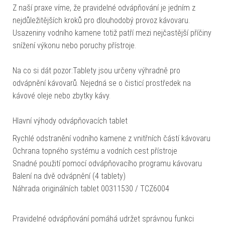
Z naší praxe víme, že pravidelné odvápňování je jedním z
nejdůležitějších kroků pro dlouhodobý provoz kávovaru.
Usazeniny vodního kamene totiž patří mezi nejčastější příčiny
snížení výkonu nebo poruchy přístroje.
Na co si dát pozor:Tablety jsou určeny výhradně pro
odvápnění kávovarů. Nejedná se o čisticí prostředek na
kávové oleje nebo zbytky kávy.
Hlavní výhody odvápňovacích tablet
Rychlé odstranění vodního kamene z vnitřních částí kávovaru
Ochrana topného systému a vodních cest přístroje
Snadné použití pomocí odvápňovacího programu kávovaru
Balení na dvě odvápnění (4 tablety)
Náhrada originálních tablet 00311530 / TCZ6004
Pravidelné odvápňování pomáhá udržet správnou funkci