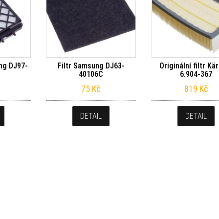
ng DJ97-
Filtr Samsung DJ63-
Originální filtr Kä
40106C
6.904-367
75
Kč
819
Kč
DETAIL
DETAIL