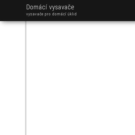
Domácí vysavače
vysavače pro domácí úklid