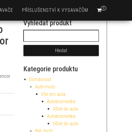
0
AVAČE
PŘÍSLUŠENSTVÍ K VYSAVAČŮM
Vyhledat produkt
o
Vyhledávání
or
Kategorie produktu
Sencor
Domácnost
Auto-moto
Vše pro auta
Autokosmetika
Vůně do auta
Autokosmetika
Vůně do auta
Bílé zboží