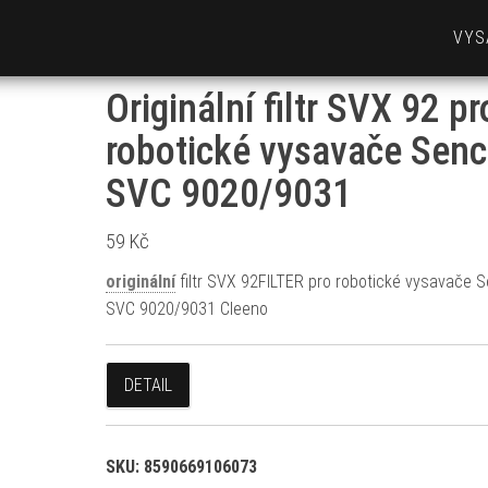
VYS
Originální filtr SVX 92 pr
robotické vysavače Senc
SVC 9020/9031
59
Kč
originální
filtr SVX 92FILTER pro robotické vysavače 
SVC 9020/9031 Cleeno
DETAIL
SKU:
8590669106073