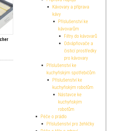
Kávovary a příprava
kávy
Příslušenství ke
kávovarům
Filtry do kávovarů
rcher
Odvápňovače a
čisticí prostředky
pro kávovary
Příslušenství ke
kuchyňským spotřebičům
Příslušenství ke
kuchyňským robotům
Nástavce ke
kuchyňským
robotům
Péče o prádlo
Příslušenství pro žehličky