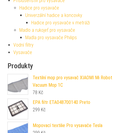
Příslušenství pro vysavače
Hadice pro vysavače
Univerzální hadice a koncovky
Hadice pro vysavače v metráži
Madlo a rukojeť pro vysavače
Madla pro vysavače Philips
Vodní filtry
Vysavače
Produkty
Textilní mop pro vysavač XIAOMI Mi Robot
Vacuum Mop 1C
78
Kč
EPA filtr ETA048700140 Preto
299
Kč
Mopovací textilie Pro vysavače Tesla
299
Kč