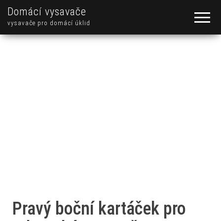
Domácí vysavače
vysavače pro domácí úklid
Pravý boční kartáček pro