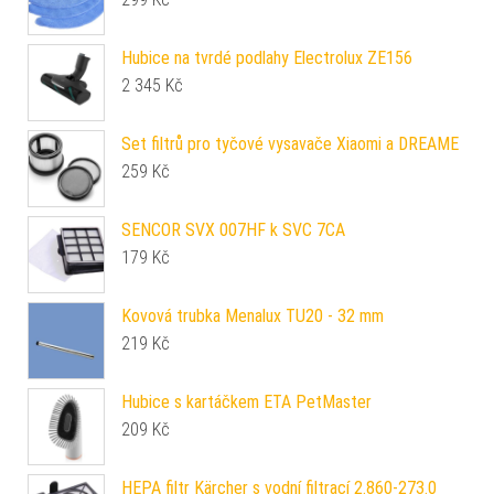
Hubice na tvrdé podlahy Electrolux ZE156
2 345
Kč
Set filtrů pro tyčové vysavače Xiaomi a DREAME
259
Kč
SENCOR SVX 007HF k SVC 7CA
179
Kč
Kovová trubka Menalux TU20 - 32 mm
219
Kč
Hubice s kartáčkem ETA PetMaster
209
Kč
HEPA filtr Kärcher s vodní filtrací 2.860-273.0