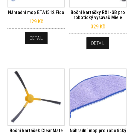
Náhradní mop ETA1512 Fido
Boční kartáčky RX1-SB pro
robotický vysavač Miele
129
Kč
329
Kč
DETAIL
DETAIL
Boční kartáček CleanMate
Náhradní mop pro robotický