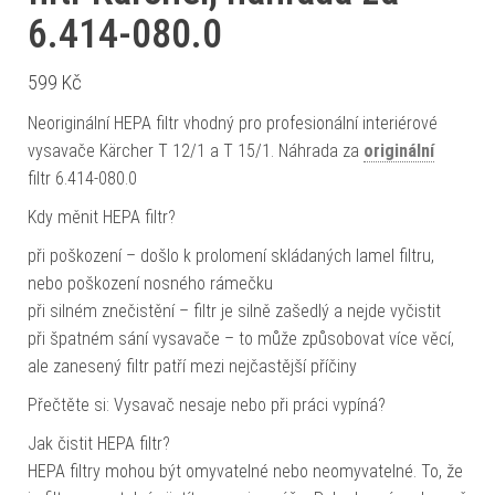
6.414-080.0
599
Kč
Neoriginální HEPA filtr vhodný pro profesionální interiérové
vysavače Kärcher T 12/1 a T 15/1. Náhrada za
originální
filtr 6.414-080.0
Kdy měnit HEPA filtr?
při poškození – došlo k prolomení skládaných lamel filtru,
nebo poškození nosného rámečku
při silném znečistění – filtr je silně zašedlý a nejde vyčistit
při špatném sání vysavače – to může způsobovat více věcí,
ale zanesený filtr patří mezi nejčastější příčiny
Přečtěte si: Vysavač nesaje nebo při práci vypíná?
Jak čistit HEPA filtr?
HEPA filtry mohou být omyvatelné nebo neomyvatelné. To, že