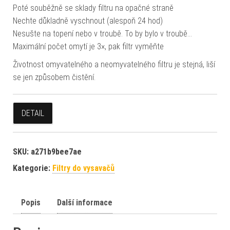
Poté souběžně se sklady filtru na opačné straně
Nechte důkladně vyschnout (alespoň 24 hod)
Nesušte na topení nebo v troubě. To by bylo v troubě…
Maximální počet omytí je 3×, pak filtr vyměňte
Životnost omyvatelného a neomyvatelného filtru je stejná, liší
se jen způsobem čistění.
DETAIL
SKU:
a271b9bee7ae
Kategorie:
Filtry do vysavačů
Popis
Další informace