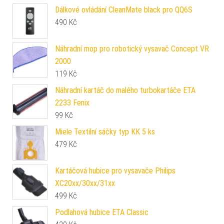
Dálkové ovládání CleanMate black pro QQ6S
490
Kč
Náhradní mop pro robotický vysavač Concept VR
2000
119
Kč
Náhradní kartáč do malého turbokartáče ETA
2233 Fenix
99
Kč
Miele Textilní sáčky typ KK 5 ks
479
Kč
Kartáčová hubice pro vysavače Philips
XC20xx/30xx/31xx
499
Kč
Podlahová hubice ETA Classic