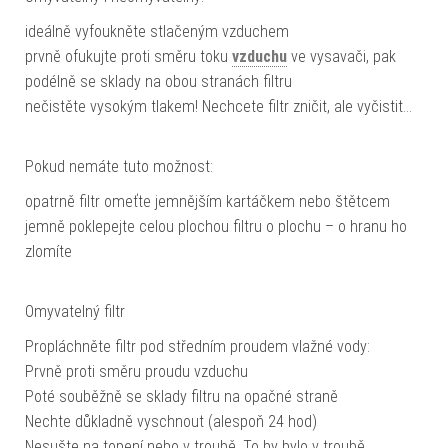
ideálně vyfoukněte stlačeným vzduchem
prvně ofukujte proti směru toku
vzduchu
ve vysavači, pak
podélně se sklady na obou stranách filtru
nečistěte vysokým tlakem! Nechcete filtr zničit, ale vyčistit…
Pokud nemáte tuto možnost:
opatrně filtr omeťte jemnějším kartáčkem nebo štětcem
jemně poklepejte celou plochou filtru o plochu – o hranu ho
zlomíte
Omyvatelný filtr
Propláchněte filtr pod středním proudem vlažné vody:
Prvně proti směru proudu vzduchu
Poté souběžně se sklady filtru na opačné straně
Nechte důkladně vyschnout (alespoň 24 hod)
Nesušte na topení nebo v troubě. To by bylo v troubě…