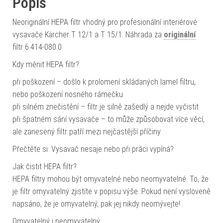
Popis
Neoriginální HEPA filtr vhodný pro profesionální interiérové
vysavače Kärcher T 12/1 a T 15/1. Náhrada za
originální
filtr 6.414-080.0
Kdy měnit HEPA filtr?
při poškození – došlo k prolomení skládaných lamel filtru,
nebo poškození nosného rámečku
při silném znečistění – filtr je silně zašedlý a nejde vyčistit
při špatném sání vysavače – to může způsobovat více věcí,
ale zanesený filtr patří mezi nejčastější příčiny
Přečtěte si: Vysavač nesaje nebo při práci vypíná?
Jak čistit HEPA filtr?
HEPA filtry mohou být omyvatelné nebo neomyvatelné. To, že
je filtr omyvatelný zjistíte v popisu výše. Pokud není vysloveně
napsáno, že je omyvatelný, pak jej nikdy neomývejte!
Omyvatelný i neomyvatelný: