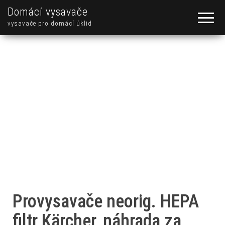
Domácí vysavače
vysavače pro domácí úklid
Provysavače neorig. HEPA
filtr Kärcher, náhrada za