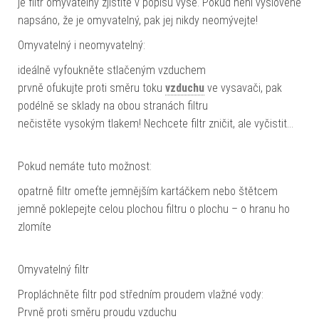
je filtr omyvatelný zjistíte v popisu výše. Pokud není vysloveně
napsáno, že je omyvatelný, pak jej nikdy neomývejte!
Omyvatelný i neomyvatelný:
ideálně vyfoukněte stlačeným vzduchem
prvně ofukujte proti směru toku
vzduchu
ve vysavači, pak
podélně se sklady na obou stranách filtru
nečistěte vysokým tlakem! Nechcete filtr zničit, ale vyčistit…
Pokud nemáte tuto možnost:
opatrně filtr omeťte jemnějším kartáčkem nebo štětcem
jemně poklepejte celou plochou filtru o plochu – o hranu ho
zlomíte
Omyvatelný filtr
Propláchněte filtr pod středním proudem vlažné vody:
Prvně proti směru proudu vzduchu