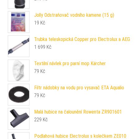
Jolly Odstraňovač vodního kamene (15 g)
19
Kč
Trubka teleskopická Copper pro Electrolux a AEG
1 699
Kč
Textilní návlek pro parní mop Kärcher
79
Kč
Filtr nádobky na vodu pro vysavač ETA Aqualio
79
Kč
Malá hubice na čalounění Rowenta ZR901601
229
Kč
Podlahová hubice Electrolux s kolečkem ZE010