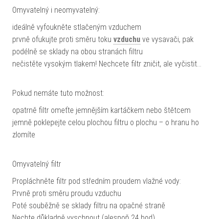
Omyvatelný i neomyvatelný:
ideálně vyfoukněte stlačeným vzduchem
prvně ofukujte proti směru toku
vzduchu
ve vysavači, pak
podélně se sklady na obou stranách filtru
nečistěte vysokým tlakem! Nechcete filtr zničit, ale vyčistit…
Pokud nemáte tuto možnost:
opatrně filtr omeťte jemnějším kartáčkem nebo štětcem
jemně poklepejte celou plochou filtru o plochu – o hranu ho
zlomíte
Omyvatelný filtr
Propláchněte filtr pod středním proudem vlažné vody:
Prvně proti směru proudu vzduchu
Poté souběžně se sklady filtru na opačné straně
Nechte důkladně vyschnout (alespoň 24 hod)