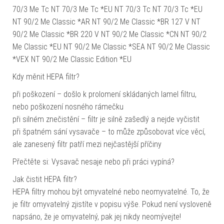
70/3 Me Tc NT 70/3 Me Tc *EU NT 70/3 Tc NT 70/3 Tc *EU
NT 90/2 Me Classic *AR NT 90/2 Me Classic *BR 127 V NT
90/2 Me Classic *BR 220 V NT 90/2 Me Classic *CN NT 90/2
Me Classic *EU NT 90/2 Me Classic *SEA NT 90/2 Me Classic
*VEX NT 90/2 Me Classic Edition *EU
Kdy měnit HEPA filtr?
při poškození – došlo k prolomení skládaných lamel filtru,
nebo poškození nosného rámečku
při silném znečistění – filtr je silně zašedlý a nejde vyčistit
při špatném sání vysavače – to může způsobovat více věcí,
ale zanesený filtr patří mezi nejčastější příčiny
Přečtěte si: Vysavač nesaje nebo při práci vypíná?
Jak čistit HEPA filtr?
HEPA filtry mohou být omyvatelné nebo neomyvatelné. To, že
je filtr omyvatelný zjistíte v popisu výše. Pokud není vysloveně
napsáno, že je omyvatelný, pak jej nikdy neomývejte!