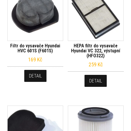
Filtr do vysavače Hyundai
HEPA filtr do vysavače
HVC 601S (F601S)
Hyundai VC 322, výstupní
(HFO322)
169
Kč
259
Kč
DETAIL
DETAIL