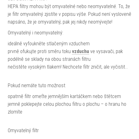
HEPA filtry mohou být omyvatelné nebo neomyvatelné. To, že
je filtr omyvatelný zjistíte v popisu výše. Pokud není vysloveně
napsáno, že je omyvatelný, pak jej nikdy neomývejte!
Omyvatelný i neomyvatelný:
ideálně vyfoukněte stlačeným vzduchem
prvně ofukujte proti směru toku
vzduchu
ve vysavači, pak
podélně se sklady na obou stranách filtru
nečistěte vysokým tlakem! Nechcete filtr zničit, ale vyčistit…
Pokud nemáte tuto možnost:
opatrně filtr omeťte jemnějším kartáčkem nebo štětcem
jemně poklepejte celou plochou filtru o plochu – o hranu ho
zlomíte
Omyvatelný filtr