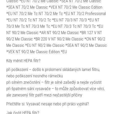
Classic *EU NT 70/2 Me Classic *SEA NT 70/2 Me Classic
*SEA NT 70/2 Me Classic *VEX NT 70/2 Me Classic Edition
*EU NT 70/2 Me Tc NT 70/2 Me Tc *EU NT 70/2 Professional
*EU NT 70/2 Tc NT 70/2 Tc *EU NT 70/3 NT 70/3 *EU NT
70/3 Me Tc NT 70/3 Me Tc *EU NT 70/3 Tc NT 70/3 Tc *EU
NT 90/2 Me Classic *AR NT 90/2 Me Classic *BR 127 V NT
90/2 Me Classic *BR 220 V NT 90/2 Me Classic *CN NT 90/2
Me Classic *EU NT 90/2 Me Classic *SEA NT 90/2 Me Classic
*VEX NT 90/2 Me Classic Edition *EU
Kdy měnit HEPA filtr?
při poškození – došlo k prolomení skládaných lamel filtru,
nebo poškození nosného rámečku
při silném znečistění – filtr je silně zašedlý a nejde vyčistit
při špatném sání vysavače – to může způsobovat více věcí,
ale zanesený filtr patří mezi nejčastější příčiny
Přečtěte si: Vysavač nesaje nebo při práci vypíná?
Jak čistit HEPA filtr?