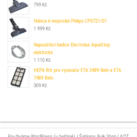
799
Kč
Hubice k mopování Philips CP0721/01
1 999
Kč
Napouštěcí hadice Electrolux AquaStop
elektrická
1 110
Kč
HEPA filtr pro vysavače ETA 3489 Belo a ETA
7489 Belo
309
Kč
Používáme WordPress (v češtině).
|
Šablona: Bulk Shop
| ACIT