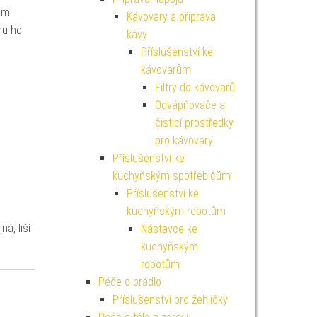
cem
Kávovary a příprava
nu ho
kávy
Příslušenství ke
kávovarům
Filtry do kávovarů
Odvápňovače a
čisticí prostředky
pro kávovary
Příslušenství ke
kuchyňským spotřebičům
Příslušenství ke
kuchyňským robotům
á, liší
Nástavce ke
kuchyňským
robotům
Péče o prádlo
Příslušenství pro žehličky