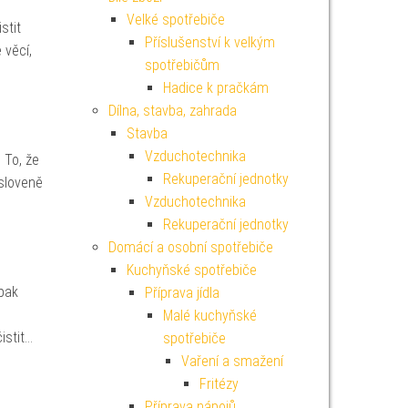
Velké spotřebiče
stit
Příslušenství k velkým
 věcí,
spotřebičům
Hadice k pračkám
Dílna, stavba, zahrada
Stavba
Vzduchotechnika
 To, že
Rekuperační jednotky
ysloveně
Vzduchotechnika
Rekuperační jednotky
Domácí a osobní spotřebiče
Kuchyňské spotřebiče
pak
Příprava jídla
Malé kuchyňské
istit…
spotřebiče
Vaření a smažení
Fritézy
Příprava nápojů