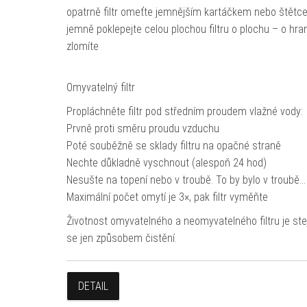
opatrně filtr omeťte jemnějším kartáčkem nebo štět
jemně poklepejte celou plochou filtru o plochu – o hra
zlomíte
Omyvatelný filtr
Propláchněte filtr pod středním proudem vlažné vody:
Prvně proti směru proudu vzduchu
Poté souběžně se sklady filtru na opačné straně
Nechte důkladně vyschnout (alespoň 24 hod)
Nesušte na topení nebo v troubě. To by bylo v troubě…
Maximální počet omytí je 3×, pak filtr vyměňte
Životnost omyvatelného a neomyvatelného filtru je stejn
se jen způsobem čistění.
DETAIL