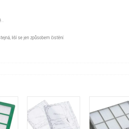
ě…
ejná, liší se jen způsobem čistění.