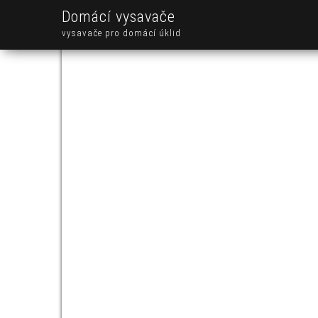
Domácí vysavače
vysavače pro domácí úklid