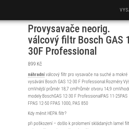
VYS
Provysavače neorig.
válcový filtr Bosch GAS 
30F Professional
899
Kč
náhradní
válcový filtr pro vysavače na suché a mokré
vysávání Bosch GAS 12-30 F Professional.Rozměry:Vý
cmVnější průměr 18,7 cmPrůměr otvoru 14,9 cmVhod
modely:BoschGAS 12-30 F ProfessionalPAS 11-25PAS 
FPAS 12-50 FPAS 1000, PAS 850
Kdy měnit HEPA filtr?
při poškození – došlo k prolomení skládaných lamel filt