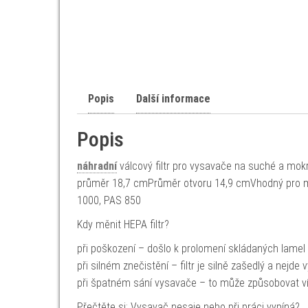
Popis
Další informace
Popis
náhradní
válcový filtr pro vysavače na suché a mo
průměr 18,7 cmPrůměr otvoru 14,9 cmVhodný pro 
1000, PAS 850
Kdy měnit HEPA filtr?
při poškození – došlo k prolomení skládaných lamel
při silném znečistění – filtr je silně zašedlý a nejde v
při špatném sání vysavače – to může způsobovat více 
Přečtěte si: Vysavač nesaje nebo při práci vypíná?