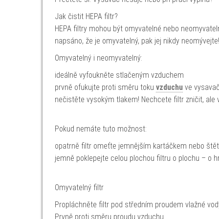
Jak čistit HEPA filtr?
HEPA filtry mohou být omyvatelné nebo neomyvatelné.
napsáno, že je omyvatelný, pak jej nikdy neomývejte
Omyvatelný i neomyvatelný:
ideálně vyfoukněte stlačeným vzduchem
prvně ofukujte proti směru toku
vzduchu
ve vysavači
nečistěte vysokým tlakem! Nechcete filtr zničit, ale 
Pokud nemáte tuto možnost:
opatrně filtr omeťte jemnějším kartáčkem nebo št
jemně poklepejte celou plochou filtru o plochu – o 
Omyvatelný filtr
Propláchněte filtr pod středním proudem vlažné vod
Prvně proti směru proudu vzduchu