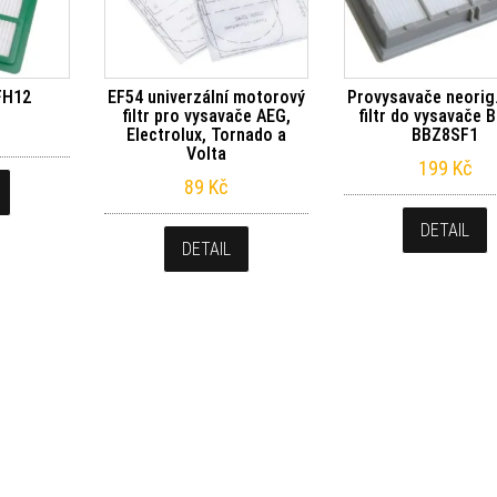
FH12
EF54 univerzální motorový
Provysavače neorig
filtr pro vysavače AEG,
filtr do vysavače 
Electrolux, Tornado a
BBZ8SF1
Volta
199
Kč
89
Kč
DETAIL
DETAIL