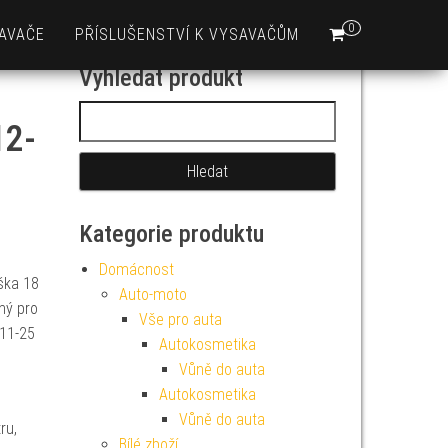
0
AVAČE
PŘÍSLUŠENSTVÍ K VYSAVAČŮM
Vyhledat produkt
Vyhledávání
12-
Kategorie produktu
Domácnost
ška 18
Auto-moto
ný pro
Vše pro auta
11-25
Autokosmetika
Vůně do auta
Autokosmetika
Vůně do auta
ru,
Bílé zboží