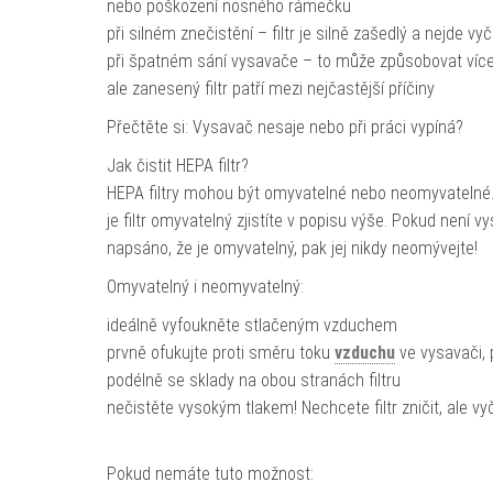
nebo poškození nosného rámečku
při silném znečistění – filtr je silně zašedlý a nejde vyči
při špatném sání vysavače – to může způsobovat více
ale zanesený filtr patří mezi nejčastější příčiny
Přečtěte si: Vysavač nesaje nebo při práci vypíná?
Jak čistit HEPA filtr?
HEPA filtry mohou být omyvatelné nebo neomyvatelné.
je filtr omyvatelný zjistíte v popisu výše. Pokud není v
napsáno, že je omyvatelný, pak jej nikdy neomývejte!
Omyvatelný i neomyvatelný:
ideálně vyfoukněte stlačeným vzduchem
prvně ofukujte proti směru toku
vzduchu
ve vysavači, 
podélně se sklady na obou stranách filtru
nečistěte vysokým tlakem! Nechcete filtr zničit, ale vyč
Pokud nemáte tuto možnost: