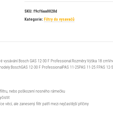
SKU:
f9cf6aa0028d
Kategorie:
Filtry do vysavačů
kré vysávání Bosch GAS 12-30 F Professional.Rozměry:Výška 18 cmVně
modely:BoschGAS 12-30 F ProfessionalPAS 11-25PAS 11-25 FPAS 12-
 filtru, nebo poškození nosného rámečku
yčistit
věcí, ale zanesený filtr patří mezi nejčastější příčiny