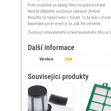
Poté souběžně se sklady filtru na opačné straně
Nechte důkladně vyschnout (alespoň 24 hod)
Nesušte na topení nebo v troubě. To by bylo v troub
Maximální počet omytí je 3×, pak filtr vyměňte
Životnost omyvatelného a neomyvatelného filtru je st
Další informace
Výrobce
B&W
Související produkty