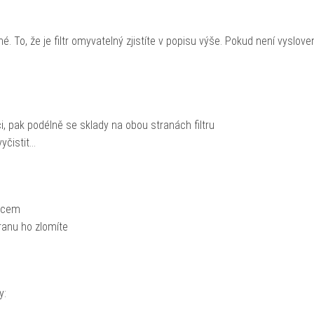
 To, že je filtr omyvatelný zjistíte v popisu výše. Pokud není vyslove
!
, pak podélně se sklady na obou stranách filtru
vyčistit…
ětcem
hranu ho zlomíte
y: