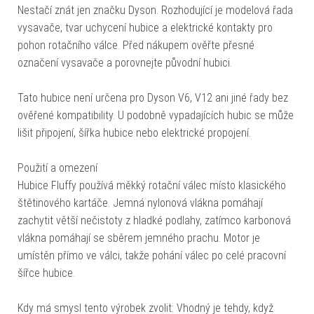
Nestačí znát jen značku Dyson. Rozhodující je modelová řada
vysavače, tvar uchycení hubice a elektrické kontakty pro
pohon rotačního válce. Před nákupem ověřte přesné
označení vysavače a porovnejte původní hubici.
Tato hubice není určena pro Dyson V6, V12 ani jiné řady bez
ověřené kompatibility. U podobně vypadajících hubic se může
lišit připojení, šířka hubice nebo elektrické propojení.
Použití a omezení
Hubice Fluffy používá měkký rotační válec místo klasického
štětinového kartáče. Jemná nylonová vlákna pomáhají
zachytit větší nečistoty z hladké podlahy, zatímco karbonová
vlákna pomáhají se sběrem jemného prachu. Motor je
umístěn přímo ve válci, takže pohání válec po celé pracovní
šířce hubice.
Kdy má smysl tento výrobek zvolit: Vhodný je tehdy, když