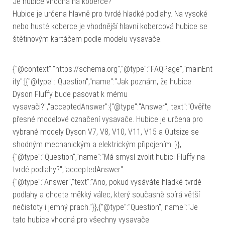
Je hubice vhodná na koberce?
Hubice je určena hlavně pro tvrdé hladké podlahy. Na vysoké
nebo husté koberce je vhodnější hlavní kobercová hubice se
štětinovým kartáčem podle modelu vysavače.
{"@context":"https://schema.org","@type":"FAQPage","mainEnt
ity":[{"@type":"Question","name":"Jak poznám, že hubice
Dyson Fluffy bude pasovat k mému
vysavači?","acceptedAnswer":{"@type":"Answer","text":"Ověřte
přesné modelové označení vysavače. Hubice je určena pro
vybrané modely Dyson V7, V8, V10, V11, V15 a Outsize se
shodným mechanickým a elektrickým připojením."}},
{"@type":"Question","name":"Má smysl zvolit hubici Fluffy na
tvrdé podlahy?","acceptedAnswer":
{"@type":"Answer","text":"Ano, pokud vysáváte hladké tvrdé
podlahy a chcete měkký válec, který současně sbírá větší
nečistoty i jemný prach."}},{"@type":"Question","name":"Je
tato hubice vhodná pro všechny vysavače