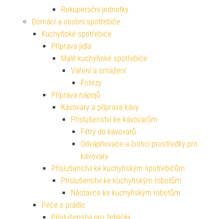
Rekuperační jednotky
Domácí a osobní spotřebiče
Kuchyňské spotřebiče
Příprava jídla
Malé kuchyňské spotřebiče
Vaření a smažení
Fritézy
Příprava nápojů
Kávovary a příprava kávy
Příslušenství ke kávovarům
Filtry do kávovarů
Odvápňovače a čisticí prostředky pro
kávovary
Příslušenství ke kuchyňským spotřebičům
Příslušenství ke kuchyňským robotům
Nástavce ke kuchyňským robotům
Péče o prádlo
Příslušenství pro žehličky