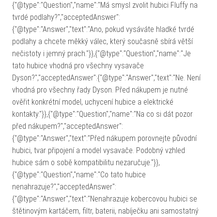
{"@type":"Question","name":"Má smysl zvolit hubici Fluffy na
tvrdé podlahy?","acceptedAnswer":
{"@type":"Answer","text":"Ano, pokud vysáváte hladké tvrdé
podlahy a chcete měkký válec, který současně sbírá větší
nečistoty i jemný prach."}},{"@type":"Question","name":"Je
tato hubice vhodná pro všechny vysavače
Dyson?","acceptedAnswer":{"@type":"Answer","text":"Ne. Není
vhodná pro všechny řady Dyson. Před nákupem je nutné
ověřit konkrétní model, uchycení hubice a elektrické
kontakty."}},{"@type":"Question","name":"Na co si dát pozor
před nákupem?","acceptedAnswer":
{"@type":"Answer","text":"Před nákupem porovnejte původní
hubici, tvar připojení a model vysavače. Podobný vzhled
hubice sám o sobě kompatibilitu nezaručuje."}},
{"@type":"Question","name":"Co tato hubice
nenahrazuje?","acceptedAnswer":
{"@type":"Answer","text":"Nenahrazuje kobercovou hubici se
štětinovým kartáčem, filtr, baterii, nabíječku ani samostatný