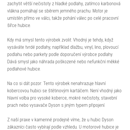
zachytit větší nečistoty z hladké podlahy, zatímco karbonová
vlákna pomáhají se sběrem jemného prachu. Motor je
umístěn přímo ve válci, takže pohání válec po celé pracovní
šířce hubice.
Kdy má smysl tento výrobek zvolit: Vhodný je tehdy, když
vysáváte tvrdé podlahy, například dlažbu, vinyl, lino, plovoucí
podlahu nebo parkety podle doporučení výrobce podlahy.
Dává smysl jako náhrada poškozené nebo nefunkční měkké
podlahové hubice.
Na co si dát pozor: Tento výrobek nenahrazuje hlavní
kobercovou hubici se štětinovým kartáčem. Není vhodný jako
hlavní volba pro vysoké koberce, mokré nečistoty, stavební
prach nebo vysavače Dyson s jiným typem připojení.
Z naší praxe v kamenné prodejně víme, že u hubic Dyson
zákazníci často vybírají podle vzhledu. U motorové hubice je