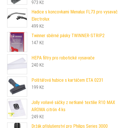
973
Kč
Hadice s koncovkami Menalux FL73 pro vysavač
Electrolux
499
Kč
Twinner sběrné pásky TWINNER-STRIP2
147
Kč
HEPA filtry pro robotické vysavače
240
Kč
Polštářová hubice s kartáčem ETA 0231
199
Kč
Jolly voňavé sáčky z netkané textilie R10 MAX
AROMA citrón 4 ks
249
Kč
Držák příslušenství pro Philips Series 3000