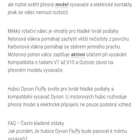
ale nutné ověřit přesný
model
vysavače a elektrické kontakty,
jinak se válec nemusí roztočit.
Měkký rotační válec je vhodný pro hladké tvrdé podlahy.
Nylonová vlákna pomáhají zachytit větší nečistoty z povrchu.
Karbonová vlákna pomáhají se sběrem jemného prachu.
Motorový pohon válce zajišťuje
aktivní
otáčení při vysávání.
Kompatibilita s řadami V7 až V15 a Outsize závisí na
přesném modelu vysavače.
Hubici Dyson Fluffy zvolte pro tvrdé hladké podlahy a
kompatibilní vysavač Dyson. U motorových hubic rozhoduje
přesný model a elektrické připojení, ne pouze podobný vzhled.
FAQ – Často kladené otázky
Jak poznám, že hubice Dyson Fluffy bude pasovat k mému
vysavači?