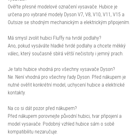
Ověřte přesné modelové označení vysavače. Hubice je
určena pro vybrané modely Dyson V7, V8, V10, V11, V15 a
Outsize se shodným mechanickým a elektrickým připojením.
Má smysl zvolit hubici Fluffy na tvrdé podlahy?
Ano, pokud vysáváte hladké tvrdé podlahy a chcete měkký
válec, který současně sbírá větší nečistoty i jemný prach.
Je tato hubice vhodná pro všechny vysavače Dyson?
Ne. Není vhodná pro všechny řady Dyson. Před nákupem je
nutné ověřit konkrétní model, uchycení hubice a elektrické
kontakty.
Na co si dát pozor před nákupem?
Před nákupem porovnejte původní hubici, tvar připojení a
model vysavače. Podobný vzhled hubice sám o sobě
kompatibilitu nezaručuje.