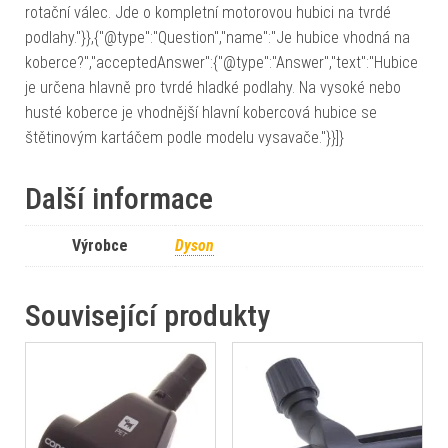
rotační válec. Jde o kompletní motorovou hubici na tvrdé
podlahy."}},{"@type":"Question","name":"Je hubice vhodná na
koberce?","acceptedAnswer":{"@type":"Answer","text":"Hubice
je určena hlavně pro tvrdé hladké podlahy. Na vysoké nebo
husté koberce je vhodnější hlavní kobercová hubice se
štětinovým kartáčem podle modelu vysavače."}}]}
Další informace
Výrobce
Dyson
Související produkty