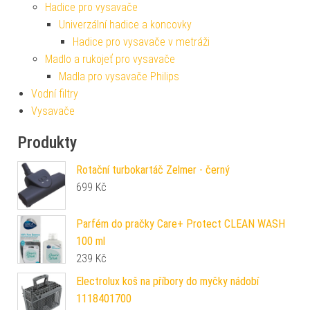
Hadice pro vysavače
Univerzální hadice a koncovky
Hadice pro vysavače v metráži
Madlo a rukojeť pro vysavače
Madla pro vysavače Philips
Vodní filtry
Vysavače
Produkty
Rotační turbokartáč Zelmer - černý
699
Kč
Parfém do pračky Care+ Protect CLEAN WASH
100 ml
239
Kč
Electrolux koš na příbory do myčky nádobí
1118401700