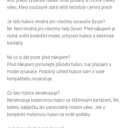
Ano, pokud vysáváte hladké tvrdé podlahy a chcete měkký
válec, který současně sbírá větší nečistoty i jemný prach.
Je tato hubice vhodná pro všechny vysavače Dyson?
Ne. Není vhodná pro všechny řady Dyson. Před nákupem je
nutné ověřit konkrétní model, uchycení hubice a elektrické
kontakty.
Na co si dát pozor před nákupem?
Před nákupem porovnejte původní hubici, tvar připojení a
model vysavače. Podobný vzhled hubice sám o sobě
kompatibilitu nezaručuje.
Co tato hubice nenahrazuje?
Nenahrazuje kobercovou hubici se štětinovým kartáčem, filtr,
baterii, nabíječku ani samostatný rotační válec. Jde o
kompletní motorovou hubici na tvrdé podlahy.