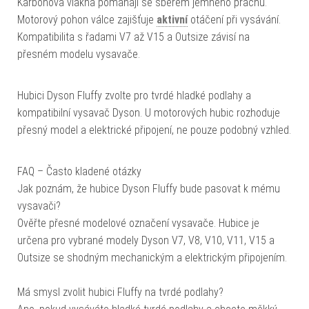
Karbonová vlákna pomáhají se sběrem jemného prachu.
Motorový pohon válce zajišťuje
aktivní
otáčení při vysávání.
Kompatibilita s řadami V7 až V15 a Outsize závisí na
přesném modelu vysavače.
Hubici Dyson Fluffy zvolte pro tvrdé hladké podlahy a
kompatibilní vysavač Dyson. U motorových hubic rozhoduje
přesný model a elektrické připojení, ne pouze podobný vzhled.
FAQ – Často kladené otázky
Jak poznám, že hubice Dyson Fluffy bude pasovat k mému
vysavači?
Ověřte přesné modelové označení vysavače. Hubice je
určena pro vybrané modely Dyson V7, V8, V10, V11, V15 a
Outsize se shodným mechanickým a elektrickým připojením.
Má smysl zvolit hubici Fluffy na tvrdé podlahy?