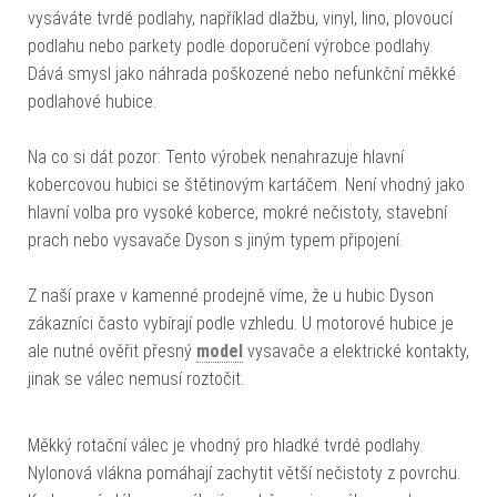
vysáváte tvrdé podlahy, například dlažbu, vinyl, lino, plovoucí
podlahu nebo parkety podle doporučení výrobce podlahy.
Dává smysl jako náhrada poškozené nebo nefunkční měkké
podlahové hubice.
Na co si dát pozor: Tento výrobek nenahrazuje hlavní
kobercovou hubici se štětinovým kartáčem. Není vhodný jako
hlavní volba pro vysoké koberce, mokré nečistoty, stavební
prach nebo vysavače Dyson s jiným typem připojení.
Z naší praxe v kamenné prodejně víme, že u hubic Dyson
zákazníci často vybírají podle vzhledu. U motorové hubice je
ale nutné ověřit přesný
model
vysavače a elektrické kontakty,
jinak se válec nemusí roztočit.
Měkký rotační válec je vhodný pro hladké tvrdé podlahy.
Nylonová vlákna pomáhají zachytit větší nečistoty z povrchu.