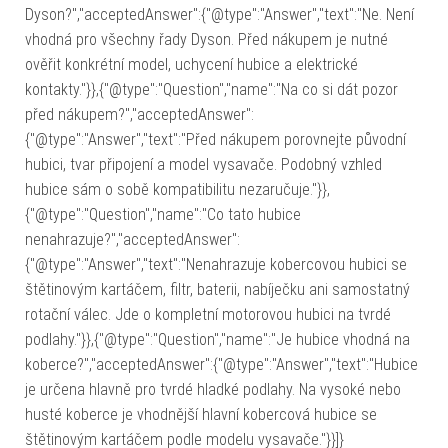
Dyson?","acceptedAnswer":{"@type":"Answer","text":"Ne. Není
vhodná pro všechny řady Dyson. Před nákupem je nutné
ověřit konkrétní model, uchycení hubice a elektrické
kontakty."}},{"@type":"Question","name":"Na co si dát pozor
před nákupem?","acceptedAnswer":
{"@type":"Answer","text":"Před nákupem porovnejte původní
hubici, tvar připojení a model vysavače. Podobný vzhled
hubice sám o sobě kompatibilitu nezaručuje."}},
{"@type":"Question","name":"Co tato hubice
nenahrazuje?","acceptedAnswer":
{"@type":"Answer","text":"Nenahrazuje kobercovou hubici se
štětinovým kartáčem, filtr, baterii, nabíječku ani samostatný
rotační válec. Jde o kompletní motorovou hubici na tvrdé
podlahy."}},{"@type":"Question","name":"Je hubice vhodná na
koberce?","acceptedAnswer":{"@type":"Answer","text":"Hubice
je určena hlavně pro tvrdé hladké podlahy. Na vysoké nebo
husté koberce je vhodnější hlavní kobercová hubice se
štětinovým kartáčem podle modelu vysavače."}}]}