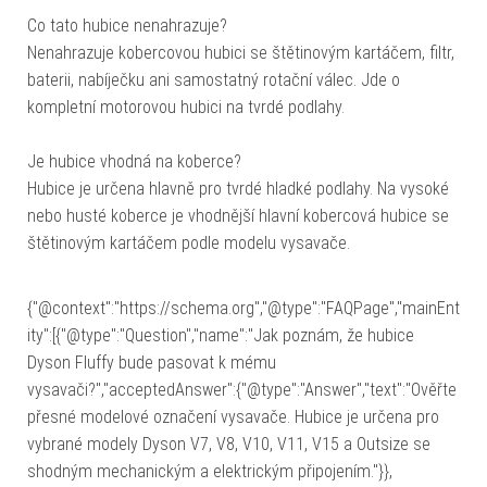
Co tato hubice nenahrazuje?
Nenahrazuje kobercovou hubici se štětinovým kartáčem, filtr,
baterii, nabíječku ani samostatný rotační válec. Jde o
kompletní motorovou hubici na tvrdé podlahy.
Je hubice vhodná na koberce?
Hubice je určena hlavně pro tvrdé hladké podlahy. Na vysoké
nebo husté koberce je vhodnější hlavní kobercová hubice se
štětinovým kartáčem podle modelu vysavače.
{"@context":"https://schema.org","@type":"FAQPage","mainEnt
ity":[{"@type":"Question","name":"Jak poznám, že hubice
Dyson Fluffy bude pasovat k mému
vysavači?","acceptedAnswer":{"@type":"Answer","text":"Ověřte
přesné modelové označení vysavače. Hubice je určena pro
vybrané modely Dyson V7, V8, V10, V11, V15 a Outsize se
shodným mechanickým a elektrickým připojením."}},