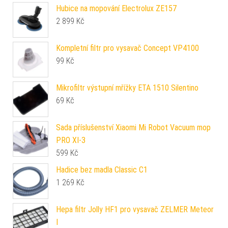
Hubice na mopování Electrolux ZE157
2 899
Kč
Kompletní filtr pro vysavač Concept VP4100
99
Kč
Mikrofiltr výstupní mřížky ETA 1510 Silentino
69
Kč
Sada příslušenství Xiaomi Mi Robot Vacuum mop
PRO XI-3
599
Kč
Hadice bez madla Classic C1
1 269
Kč
Hepa filtr Jolly HF1 pro vysavač ZELMER Meteor
I