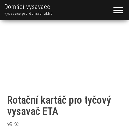
Domácí vysavače
vysavače pro domácí úklid
Rotační kartáč pro tyčový
vysavač ETA
99
Kč