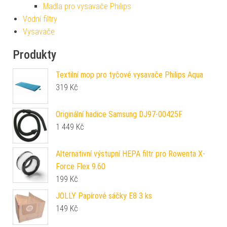
Madla pro vysavače Philips
Vodní filtry
Vysavače
Produkty
Textilní mop pro tyčové vysavače Philips Aqua
319
Kč
Originální hadice Samsung DJ97-00425F
1 449
Kč
Alternativní výstupní HEPA filtr pro Rowenta X-
Force Flex 9.60
199
Kč
JOLLY Papírové sáčky E8 3 ks
149
Kč