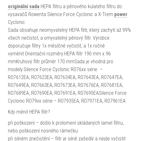
originální
sada
HEPA filtru a pěnového kulatého filtru do
vysavačů Rowenta Silence Force Cyclonic a X-Trem
power
Cyclonic
Sada obsahuje neomyvatelný HEPA filtr, který zachytí až 99%
všech nečistot, a omyvatelný pěnový filtr. Výrobce
doporučuje filtry 1x měsíčně vyčistit, a 1x ročně
vyměnit.Orientační rozměry:HEPA filtr 190 mm x 96
mmKruhový filtr průměr 170 mmSada je vhodná pro
modely:Silence Force Cyclonic RO76xx série –
RO7612EA, RO7623EA, RO7634EA, RO7643EA, RO7647EA,
RO7649EA, RO7663EA, RO7673EA, RO7676EA, RO7681EA,
RO7689EA, RO7690EA, RO7691EA, RO7695EASilence Force
Cyclonic RO79xx série – RO7935EA, RO7971EA, RO7961EA
Kdy měnit HEPA filtr?
při poškození – došlo k prolomení skládaných lamel filtru,
nebo poškození nosného rámečku
při silném znečistění – filtr je silně zašedlý a nejde vyčistit