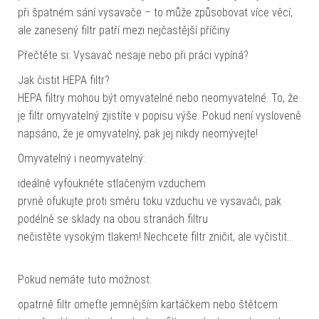
při špatném sání vysavače – to může způsobovat více věcí,
ale zanesený filtr patří mezi nejčastější příčiny
Přečtěte si: Vysavač nesaje nebo při práci vypíná?
Jak čistit HEPA filtr?
HEPA filtry mohou být omyvatelné nebo neomyvatelné. To, že
je filtr omyvatelný zjistíte v popisu výše. Pokud není vysloveně
napsáno, že je omyvatelný, pak jej nikdy neomývejte!
Omyvatelný i neomyvatelný:
ideálně vyfoukněte stlačeným vzduchem
prvně ofukujte proti směru toku vzduchu ve vysavači, pak
podélně se sklady na obou stranách filtru
nečistěte vysokým tlakem! Nechcete filtr zničit, ale vyčistit…
Pokud nemáte tuto možnost:
opatrně filtr omeťte jemnějším kartáčkem nebo štětcem