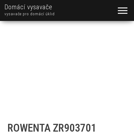
Domácí vysavače
vysavače pro domácí úklid
ROWENTA ZR903701