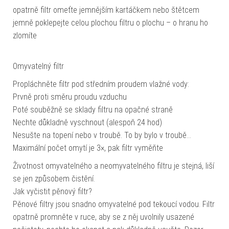
opatrně filtr omeťte jemnějším kartáčkem nebo štětcem
jemně poklepejte celou plochou filtru o plochu – o hranu ho
zlomíte
Omyvatelný filtr
Propláchněte filtr pod středním proudem vlažné vody:
Prvně proti směru proudu vzduchu
Poté souběžně se sklady filtru na opačné straně
Nechte důkladně vyschnout (alespoň 24 hod)
Nesušte na topení nebo v troubě. To by bylo v troubě…
Maximální počet omytí je 3×, pak filtr vyměňte
Životnost omyvatelného a neomyvatelného filtru je stejná, liší
se jen způsobem čistění.
Jak vyčistit pěnový filtr?
Pěnové filtry jsou snadno omyvatelné pod tekoucí vodou. Filtr
opatrně promněte v ruce, aby se z něj uvolnily usazené