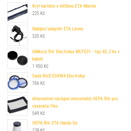
Kryt kartáče s mřížkou ETA Master
225
Kč
Nabíjecí adaptér ETA Leone
325
Kč
Uhlíkový filtr Electrolux MCFE31 - typ 43, 2 ks v
balení
1 950
Kč
Sada filtrů ESKW4 Electrolux
766
Kč
Alternativní výstupní omyvatelný HEPA filtr pro
vysavače Flex
549
Kč
HEPA filtr ETA Handy Go
139
Kč