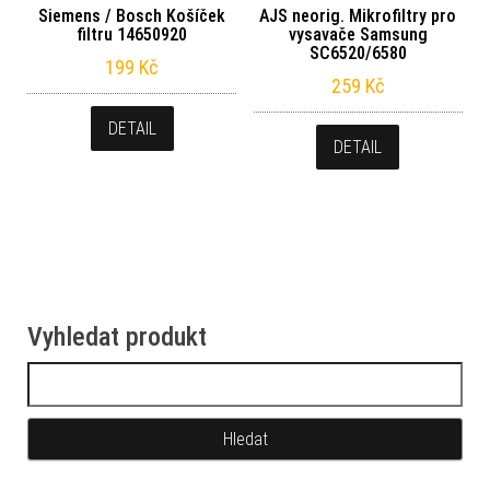
Siemens / Bosch Košíček
AJS neorig. Mikrofiltry pro
filtru 14650920
vysavače Samsung
SC6520/6580
199
Kč
259
Kč
DETAIL
DETAIL
Vyhledat produkt
Vyhledávání