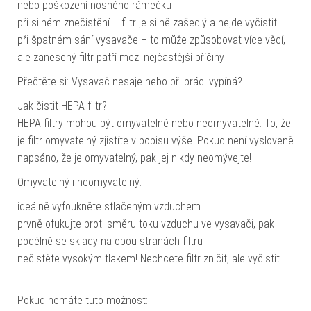
nebo poškození nosného rámečku
při silném znečistění – filtr je silně zašedlý a nejde vyčistit
při špatném sání vysavače – to může způsobovat více věcí,
ale zanesený filtr patří mezi nejčastější příčiny
Přečtěte si: Vysavač nesaje nebo při práci vypíná?
Jak čistit HEPA filtr?
HEPA filtry mohou být omyvatelné nebo neomyvatelné. To, že
je filtr omyvatelný zjistíte v popisu výše. Pokud není vysloveně
napsáno, že je omyvatelný, pak jej nikdy neomývejte!
Omyvatelný i neomyvatelný:
ideálně vyfoukněte stlačeným vzduchem
prvně ofukujte proti směru toku vzduchu ve vysavači, pak
podélně se sklady na obou stranách filtru
nečistěte vysokým tlakem! Nechcete filtr zničit, ale vyčistit…
Pokud nemáte tuto možnost: