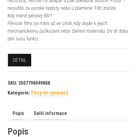
nečistoty, nechte ho okapat a pak důkladně usušte. Pozor –
nesušte za vysoké teploty nebo u plamene. Filtr zničíte.
Kdy měnit pěnový filtr?
Pěnové filtry se mění až ve chvíli, kdy dojde k jejich
mechanickému poškození nebo zteření materiálu. Do té doby
plní svou funkci.
DETAIL
SKU:
3507790049808
Kategorie:
Filtry do vysavačů
Popis
Další informace
Popis