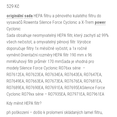
529
Kč
originální
sada
HEPA filtru a pěnového kulatého filtru do
vysavačů Rowenta Silence Force Cyclonic a X-Trem
power
Cyclonic
Sada obsahuje neomyvatelný HEPA filtr, který zachytí až 99%
všech nečistot, a omyvatelný pěnový filtr. Výrobce
doporučuje filtry 1x měsíčně vyčistit, a 1x ročně
vyměnit.Orientační rozměry:HEPA filtr 190 mm x 96
mmKruhový filtr průměr 170 mmSada je vhodná pro
modely:Silence Force Cyclonic RO76xx série –
RO7612EA, RO7623EA, RO7634EA, RO7643EA, RO7647EA,
RO7649EA, RO7663EA, RO7673EA, RO7676EA, RO7681EA,
RO7689EA, RO7690EA, RO7691EA, RO7695EASilence Force
Cyclonic RO79xx série – RO7935EA, RO7971EA, RO7961EA
Kdy měnit HEPA filtr?
při poškození – došlo k prolomení skládaných lamel filtru,