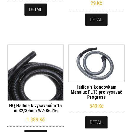
29
Kč
DETAIL
DETAIL
Hadice s koncovkami
Menalux FL13 pro vysavač
Progress
549
Kč
HQ Hadice k vysavačům 15
m 32/39mm W7-86016
1 389
Kč
DETAIL