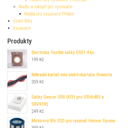
Madlo a rukojeť pro vysavače
Madla pro vysavače Philips
Vodní filtry
Vysavače
Produkty
Electrolux Textilní sáčky ES01 4 ks
199
Kč
Náhradní kartáč mini elektrokartáče Rowenta
359
Kč
Sáčky Sencor SRX 0031 pro SRV6485 a
SRV9185
249
Kč
Motorový filtr S20 pro vysavač Hoover Syrene
399
Kč