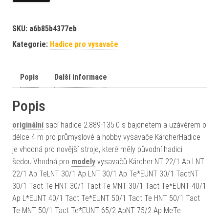
SKU:
a6b85b4377eb
Kategorie:
Hadice pro vysavače
Popis
Další informace
Popis
originální
sací hadice 2.889-135.0 s bajonetem a uzávěrem o
délce 4 m pro průmyslové a hobby vysavače KärcherHadice
je vhodná pro novější stroje, které měly původní hadici
šedou.Vhodná pro
modely
vysavačů Kärcher:NT 22/1 Ap LNT
22/1 Ap TeLNT 30/1 Ap LNT 30/1 Ap Te*EUNT 30/1 TactNT
30/1 Tact Te HNT 30/1 Tact Te MNT 30/1 Tact Te*EUNT 40/1
Ap L*EUNT 40/1 Tact Te*EUNT 50/1 Tact Te HNT 50/1 Tact
Te MNT 50/1 Tact Te*EUNT 65/2 ApNT 75/2 Ap MeTe