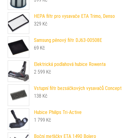
HEPA filtr pro vysavače ETA Trimo, Denso
329
Kč
Samsung pěnový filtr DJ63-00508E
69
Kč
Elektrická podlahová hubice Rowenta
2 599
Kč
Vstupní filtr bezsáčkových vysavačů Concept
138
Kč
Hubice Philips Tri-Active
1 799
Kč
Boční metličky ETA 1490 Bolero