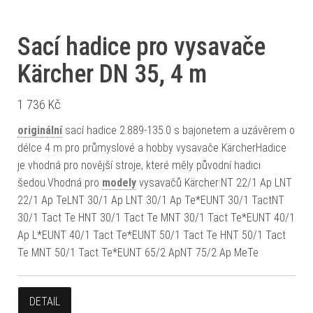
Sací hadice pro vysavače
Kärcher DN 35, 4 m
1 736
Kč
originální
sací hadice 2.889-135.0 s bajonetem a uzávěrem o
délce 4 m pro průmyslové a hobby vysavače KärcherHadice
je vhodná pro novější stroje, které měly původní hadici
šedou.Vhodná pro
modely
vysavačů Kärcher:NT 22/1 Ap LNT
22/1 Ap TeLNT 30/1 Ap LNT 30/1 Ap Te*EUNT 30/1 TactNT
30/1 Tact Te HNT 30/1 Tact Te MNT 30/1 Tact Te*EUNT 40/1
Ap L*EUNT 40/1 Tact Te*EUNT 50/1 Tact Te HNT 50/1 Tact
Te MNT 50/1 Tact Te*EUNT 65/2 ApNT 75/2 Ap MeTe
DETAIL