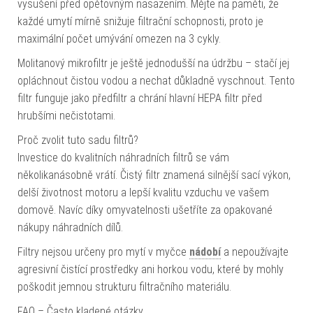
vysušení před opětovným nasazením. Mějte na paměti, že
každé umytí mírně snižuje filtrační schopnosti, proto je
maximální počet umývání omezen na 3 cykly.
Molitanový mikrofiltr je ještě jednodušší na údržbu – stačí jej
opláchnout čistou vodou a nechat důkladně vyschnout. Tento
filtr funguje jako předfiltr a chrání hlavní HEPA filtr před
hrubšími nečistotami.
Proč zvolit tuto sadu filtrů?
Investice do kvalitních náhradních filtrů se vám
několikanásobně vrátí. Čistý filtr znamená silnější sací výkon,
delší životnost motoru a lepší kvalitu vzduchu ve vašem
domově. Navíc díky omyvatelnosti ušetříte za opakované
nákupy náhradních dílů.
Filtry nejsou určeny pro mytí v myčce
nádobí
a nepoužívajte
agresivní čistící prostředky ani horkou vodu, které by mohly
poškodit jemnou strukturu filtračního materiálu.
FAQ – Často kladené otázky