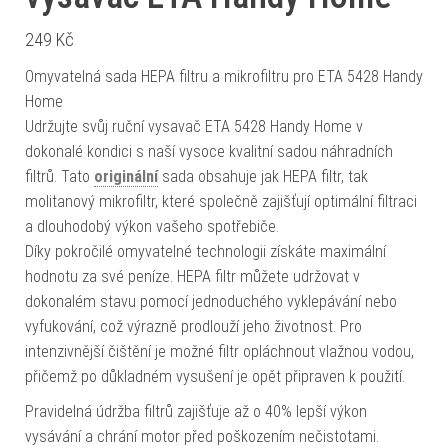
249
Kč
Omyvatelná sada HEPA filtru a mikrofiltru pro ETA 5428 Handy
Home
Udržujte svůj ruční vysavač ETA 5428 Handy Home v
dokonalé kondici s naší vysoce kvalitní sadou náhradních
filtrů. Tato
originální
sada obsahuje jak HEPA filtr, tak
molitanový mikrofiltr, které společně zajišťují optimální filtraci
a dlouhodobý výkon vašeho spotřebiče.
Díky pokročilé omyvatelné technologii získáte maximální
hodnotu za své peníze. HEPA filtr můžete udržovat v
dokonalém stavu pomocí jednoduchého vyklepávání nebo
vyfukování, což výrazně prodlouží jeho životnost. Pro
intenzivnější čištění je možné filtr opláchnout vlažnou vodou,
přičemž po důkladném vysušení je opět připraven k použití.
Pravidelná údržba filtrů zajišťuje až o 40% lepší výkon
vysávání a chrání motor před poškozením nečistotami.