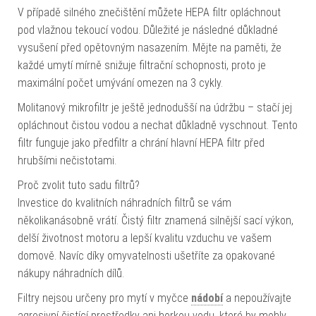
V případě silného znečištění můžete HEPA filtr opláchnout
pod vlažnou tekoucí vodou. Důležité je následné důkladné
vysušení před opětovným nasazením. Mějte na paměti, že
každé umytí mírně snižuje filtrační schopnosti, proto je
maximální počet umývání omezen na 3 cykly.
Molitanový mikrofiltr je ještě jednodušší na údržbu – stačí jej
opláchnout čistou vodou a nechat důkladně vyschnout. Tento
filtr funguje jako předfiltr a chrání hlavní HEPA filtr před
hrubšími nečistotami.
Proč zvolit tuto sadu filtrů?
Investice do kvalitních náhradních filtrů se vám
několikanásobně vrátí. Čistý filtr znamená silnější sací výkon,
delší životnost motoru a lepší kvalitu vzduchu ve vašem
domově. Navíc díky omyvatelnosti ušetříte za opakované
nákupy náhradních dílů.
Filtry nejsou určeny pro mytí v myčce
nádobí
a nepoužívajte
agresivní čistící prostředky ani horkou vodu, které by mohly