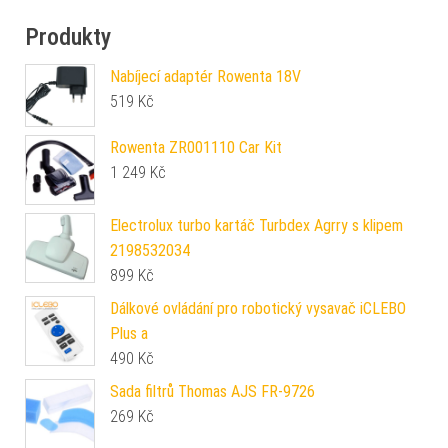
Produkty
Nabíjecí adaptér Rowenta 18V
519
Kč
Rowenta ZR001110 Car Kit
1 249
Kč
Electrolux turbo kartáč Turbdex Agrry s klipem
2198532034
899
Kč
Dálkové ovládání pro robotický vysavač iCLEBO
Plus a
490
Kč
Sada filtrů Thomas AJS FR-9726
269
Kč