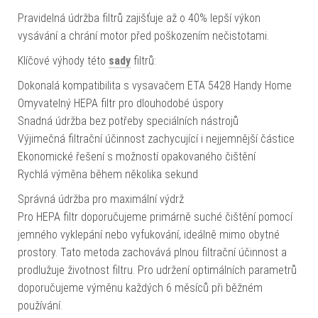
Pravidelná údržba filtrů zajišťuje až o 40% lepší výkon
vysávání a chrání motor před poškozením nečistotami.
Klíčové výhody této
sady
filtrů:
Dokonalá kompatibilita s vysavačem ETA 5428 Handy Home
Omyvatelný HEPA filtr pro dlouhodobé úspory
Snadná údržba bez potřeby speciálních nástrojů
Výjimečná filtrační účinnost zachycující i nejjemnější částice
Ekonomické řešení s možností opakovaného čištění
Rychlá výměna během několika sekund
Správná údržba pro maximální výdrž
Pro HEPA filtr doporučujeme primárně suché čištění pomocí
jemného vyklepání nebo vyfukování, ideálně mimo obytné
prostory. Tato metoda zachovává plnou filtrační účinnost a
prodlužuje životnost filtru. Pro udržení optimálních parametrů
doporučujeme výměnu každých 6 měsíců při běžném
používání.