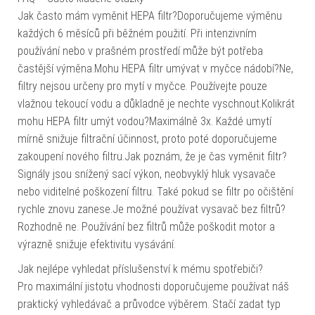
Jak často mám vyměnit HEPA filtr?Doporučujeme výměnu
každých 6 měsíců při běžném použití. Při intenzivním
používání nebo v prašném prostředí může být potřeba
častější výměna.Mohu HEPA filtr umývat v myčce nádobí?Ne,
filtry nejsou určeny pro mytí v myčce. Používejte pouze
vlažnou tekoucí vodu a důkladně je nechte vyschnout.Kolikrát
mohu HEPA filtr umýt vodou?Maximálně 3x. Každé umytí
mírně snižuje filtrační účinnost, proto poté doporučujeme
zakoupení nového filtru.Jak poznám, že je čas vyměnit filtr?
Signály jsou snížený sací výkon, neobvyklý hluk vysavače
nebo viditelné poškození filtru. Také pokud se filtr po očištění
rychle znovu zanese.Je možné používat vysavač bez filtrů?
Rozhodně ne. Používání bez filtrů může poškodit motor a
výrazně snižuje efektivitu vysávání.
Jak nejlépe vyhledat příslušenství k mému spotřebiči?
Pro maximální jistotu vhodnosti doporučujeme používat náš
praktický vyhledávač a průvodce výběrem. Stačí zadat typ