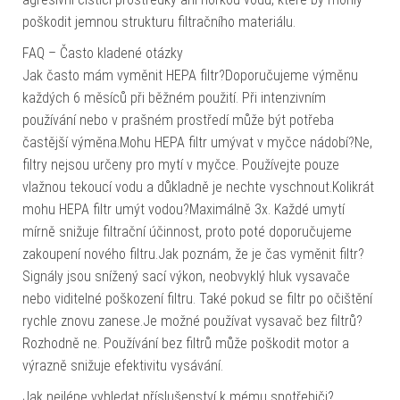
poškodit jemnou strukturu filtračního materiálu.
FAQ – Často kladené otázky
Jak často mám vyměnit HEPA filtr?Doporučujeme výměnu
každých 6 měsíců při běžném použití. Při intenzivním
používání nebo v prašném prostředí může být potřeba
častější výměna.Mohu HEPA filtr umývat v myčce nádobí?Ne,
filtry nejsou určeny pro mytí v myčce. Používejte pouze
vlažnou tekoucí vodu a důkladně je nechte vyschnout.Kolikrát
mohu HEPA filtr umýt vodou?Maximálně 3x. Každé umytí
mírně snižuje filtrační účinnost, proto poté doporučujeme
zakoupení nového filtru.Jak poznám, že je čas vyměnit filtr?
Signály jsou snížený sací výkon, neobvyklý hluk vysavače
nebo viditelné poškození filtru. Také pokud se filtr po očištění
rychle znovu zanese.Je možné používat vysavač bez filtrů?
Rozhodně ne. Používání bez filtrů může poškodit motor a
výrazně snižuje efektivitu vysávání.
Jak nejlépe vyhledat příslušenství k mému spotřebiči?