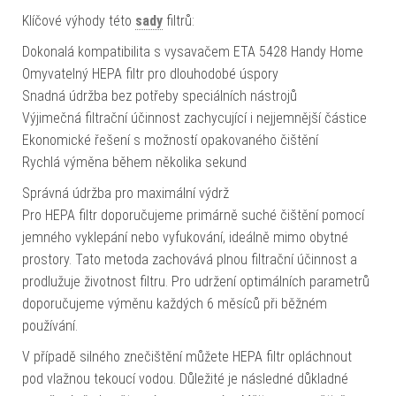
Klíčové výhody této
sady
filtrů:
Dokonalá kompatibilita s vysavačem ETA 5428 Handy Home
Omyvatelný HEPA filtr pro dlouhodobé úspory
Snadná údržba bez potřeby speciálních nástrojů
Výjimečná filtrační účinnost zachycující i nejjemnější částice
Ekonomické řešení s možností opakovaného čištění
Rychlá výměna během několika sekund
Správná údržba pro maximální výdrž
Pro HEPA filtr doporučujeme primárně suché čištění pomocí
jemného vyklepání nebo vyfukování, ideálně mimo obytné
prostory. Tato metoda zachovává plnou filtrační účinnost a
prodlužuje životnost filtru. Pro udržení optimálních parametrů
doporučujeme výměnu každých 6 měsíců při běžném
používání.
V případě silného znečištění můžete HEPA filtr opláchnout
pod vlažnou tekoucí vodou. Důležité je následné důkladné