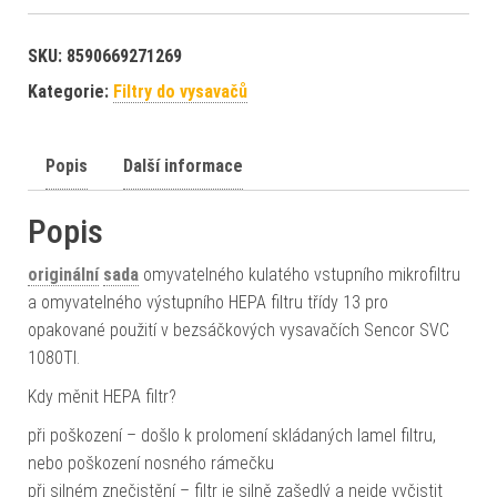
SKU:
8590669271269
Kategorie:
Filtry do vysavačů
Popis
Další informace
Popis
originální
sada
omyvatelného kulatého vstupního mikrofiltru
a omyvatelného výstupního HEPA filtru třídy 13 pro
opakované použití v bezsáčkových vysavačích Sencor SVC
1080TI.
Kdy měnit HEPA filtr?
při poškození – došlo k prolomení skládaných lamel filtru,
nebo poškození nosného rámečku
při silném znečistění – filtr je silně zašedlý a nejde vyčistit