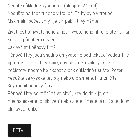
Nechte důkladně vyschnout (alespoň 24 hod)
Nesušte na topení nebo v troubě. To by bylo v troubě…
Maximální počet omytí je 3×, pak filtr vyměňte
Životnost omyvatelného a neomyvatelného filtru je stejná, liší
se jen způsobem čistění.
Jak vyčistit pěnový filtr?
Pěnové filtry jsou snadno omyvatelné pod tekoucí vodou. Filtr
opatrně promněte v
ruce
, aby se z něj uvolnily usazené
nečistoty, nechte ho okapat a pak důkladně usušte. Pozor –
nesušte za vysoké teploty nebo u plamene. Filtr zničíte.
Kdy měnit pěnový filtr?
Pěnové filtry se mění až ve chvíli, kdy dojde k jejich
mechanickému poškození nebo zteření materiálu. Do té doby
plní svou funkci.
DETAIL