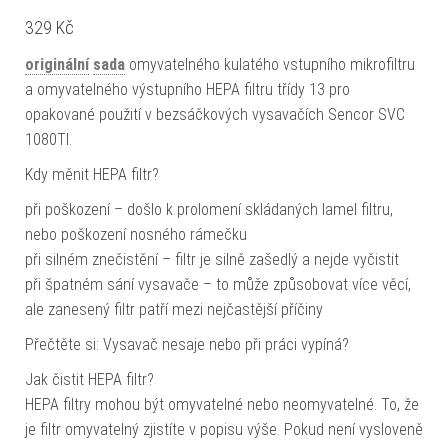
329
Kč
originální
sada
omyvatelného kulatého vstupního mikrofiltru
a omyvatelného výstupního HEPA filtru třídy 13 pro
opakované použití v bezsáčkových vysavačích Sencor SVC
1080TI.
Kdy měnit HEPA filtr?
při poškození – došlo k prolomení skládaných lamel filtru,
nebo poškození nosného rámečku
při silném znečistění – filtr je silně zašedlý a nejde vyčistit
při špatném sání vysavače – to může způsobovat více věcí,
ale zanesený filtr patří mezi nejčastější příčiny
Přečtěte si: Vysavač nesaje nebo při práci vypíná?
Jak čistit HEPA filtr?
HEPA filtry mohou být omyvatelné nebo neomyvatelné. To, že
je filtr omyvatelný zjistíte v popisu výše. Pokud není vysloveně