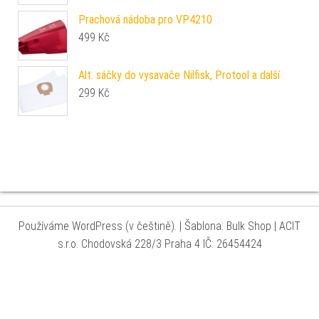
Prachová nádoba pro VP4210
499
Kč
Alt. sáčky do vysavače Nilfisk, Protool a další
299
Kč
Používáme WordPress (v češtině).
|
Šablona: Bulk Shop
| ACIT
s.r.o. Chodovská 228/3 Praha 4 IČ: 26454424