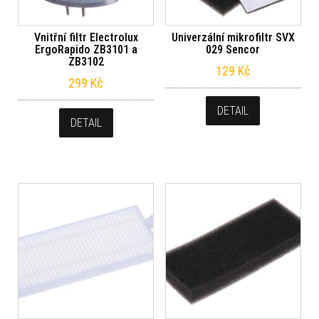
Vnitřní filtr Electrolux
Univerzální mikrofiltr SVX
ErgoRapido ZB3101 a
029 Sencor
ZB3102
129
Kč
299
Kč
DETAIL
DETAIL