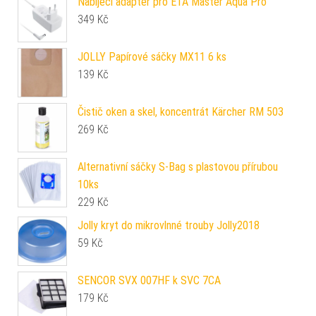
Nabíjecí adaptér pro ETA Master Aqua Pro
349
Kč
JOLLY Papírové sáčky MX11 6 ks
139
Kč
Čistič oken a skel, koncentrát Kärcher RM 503
269
Kč
Alternativní sáčky S-Bag s plastovou přírubou
10ks
229
Kč
Jolly kryt do mikrovlnné trouby Jolly2018
59
Kč
SENCOR SVX 007HF k SVC 7CA
179
Kč