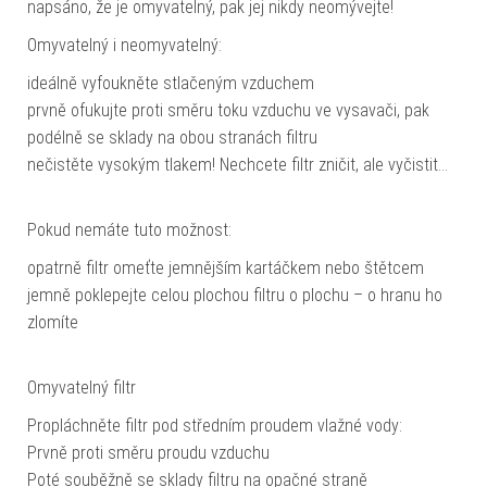
napsáno, že je omyvatelný, pak jej nikdy neomývejte!
Omyvatelný i neomyvatelný:
ideálně vyfoukněte stlačeným vzduchem
prvně ofukujte proti směru toku vzduchu ve vysavači, pak
podélně se sklady na obou stranách filtru
nečistěte vysokým tlakem! Nechcete filtr zničit, ale vyčistit…
Pokud nemáte tuto možnost:
opatrně filtr omeťte jemnějším kartáčkem nebo štětcem
jemně poklepejte celou plochou filtru o plochu – o hranu ho
zlomíte
Omyvatelný filtr
Propláchněte filtr pod středním proudem vlažné vody:
Prvně proti směru proudu vzduchu
Poté souběžně se sklady filtru na opačné straně