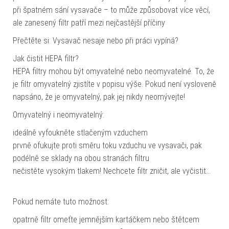
při špatném sání vysavače – to může způsobovat více věcí,
ale zanesený filtr patří mezi nejčastější příčiny
Přečtěte si: Vysavač nesaje nebo při práci vypíná?
Jak čistit HEPA filtr?
HEPA filtry mohou být omyvatelné nebo neomyvatelné. To, že
je filtr omyvatelný zjistíte v popisu výše. Pokud není vysloveně
napsáno, že je omyvatelný, pak jej nikdy neomývejte!
Omyvatelný i neomyvatelný:
ideálně vyfoukněte stlačeným vzduchem
prvně ofukujte proti směru toku vzduchu ve vysavači, pak
podélně se sklady na obou stranách filtru
nečistěte vysokým tlakem! Nechcete filtr zničit, ale vyčistit…
Pokud nemáte tuto možnost:
opatrně filtr omeťte jemnějším kartáčkem nebo štětcem