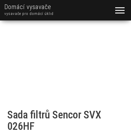
Domácí vysavače
vysavače pro domácí úklid
Sada filtrů Sencor SVX
026HF