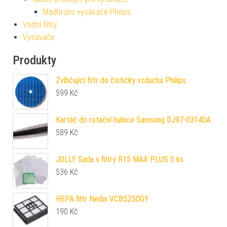
Madla pro vysavače Philips
Vodní filtry
Vysavače
Produkty
Zvlhčující filtr do čističky vzduchu Philips
599
Kč
Kartáč do rotační hubice Samsung DJ97-03140A
589
Kč
JOLLY Sada s filtry R15 MAX PLUS 5 ks
536
Kč
HEPA filtr Nedis VCBS250GY
190
Kč