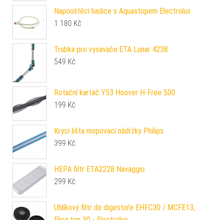
Napouštěcí hadice s Aquastopem Electrolux
1 180
Kč
Trubka pro vysavače ETA Lunar 4238
549
Kč
Rotační kartáč Y53 Hoover H-Free 500
199
Kč
Krycí lišta mopovací nádržky Philips
399
Kč
HEPA filtr ETA2228 Navaggio
299
Kč
Uhlíkový filtr do digestoře EHFC30 / MCFE13,
Elica typ 30 - Electrolux