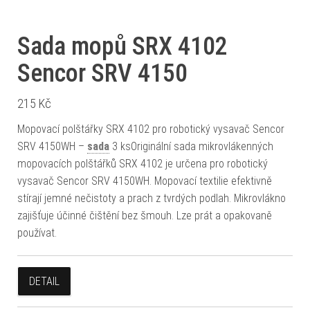
Sada mopů SRX 4102
Sencor SRV 4150
215
Kč
Mopovací polštářky SRX 4102 pro robotický vysavač Sencor
SRV 4150WH –
sada
3 ksOriginální sada mikrovlákenných
mopovacích polštářků SRX 4102 je určena pro robotický
vysavač Sencor SRV 4150WH. Mopovací textilie efektivně
stírají jemné nečistoty a prach z tvrdých podlah. Mikrovlákno
zajišťuje účinné čištění bez šmouh. Lze prát a opakovaně
používat.
DETAIL