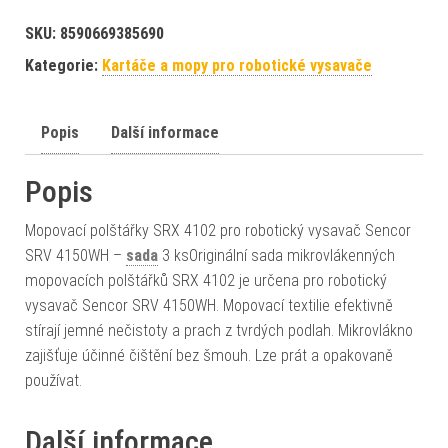
SKU:
8590669385690
Kategorie:
Kartáče a mopy pro robotické vysavače
Popis
Další informace
Popis
Mopovací polštářky SRX 4102 pro robotický vysavač Sencor
SRV 4150WH –
sada
3 ksOriginální sada mikrovlákenných
mopovacích polštářků SRX 4102 je určena pro robotický
vysavač Sencor SRV 4150WH. Mopovací textilie efektivně
stírají jemné nečistoty a prach z tvrdých podlah. Mikrovlákno
zajišťuje účinné čištění bez šmouh. Lze prát a opakovaně
používat.
Další informace