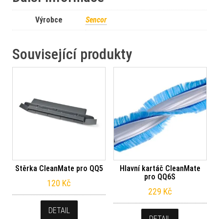
Výrobce
Sencor
Související produkty
Stěrka CleanMate pro QQ5
Hlavní kartáč CleanMate
pro QQ6S
120
Kč
229
Kč
DETAIL
DETAIL