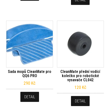
Sada mopů CleanMate pro
CleanMate přední vodící
QQ6 PRO
kolečko pro robotické
vysavače CL042
290
Kč
120
Kč
DETAIL
DETAIL