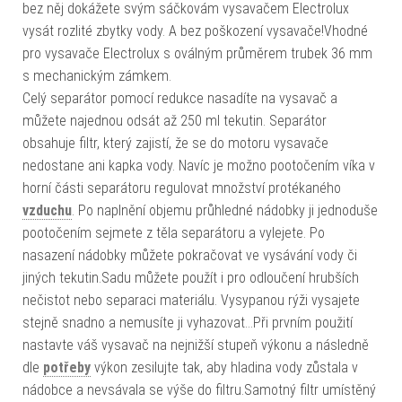
bez něj dokážete svým sáčkovám vysavačem Electrolux
vysát rozlité zbytky vody. A bez poškození vysavače!Vhodné
pro vysavače Electrolux s oválným průměrem trubek 36 mm
s mechanickým zámkem.
Celý separátor pomocí redukce nasadíte na vysavač a
můžete najednou odsát až 250 ml tekutin. Separátor
obsahuje filtr, který zajistí, že se do motoru vysavače
nedostane ani kapka vody. Navíc je možno pootočením víka v
horní části separátoru regulovat množství protékaného
vzduchu
. Po naplnění objemu průhledné nádobky ji jednoduše
pootočením sejmete z těla separátoru a vylejete. Po
nasazení nádobky můžete pokračovat ve vysávání vody či
jiných tekutin.Sadu můžete použít i pro odloučení hrubších
nečistot nebo separaci materiálu. Vysypanou rýži vysajete
stejně snadno a nemusíte ji vyhazovat…Při prvním použití
nastavte váš vysavač na nejnižší stupeň výkonu a následně
dle
potřeby
výkon zesilujte tak, aby hladina vody zůstala v
nádobce a nevsávala se výše do filtru.Samotný filtr umístěný