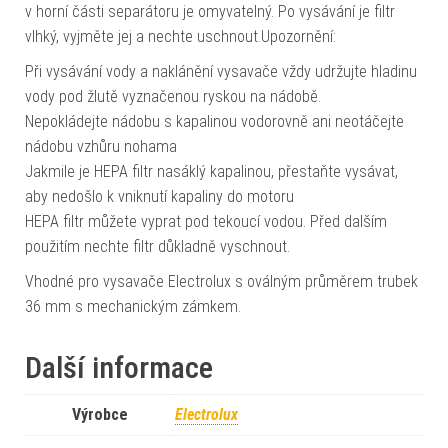
v horní části separátoru je omyvatelný. Po vysávání je filtr
vlhký, vyjměte jej a nechte uschnout.Upozornění:
Při vysávání vody a naklánění vysavače vždy udržujte hladinu
vody pod žlutě vyznačenou ryskou na nádobě.
Nepokládejte nádobu s kapalinou vodorovně ani neotáčejte
nádobu vzhůru nohama
Jakmile je HEPA filtr nasáklý kapalinou, přestaňte vysávat,
aby nedošlo k vniknutí kapaliny do motoru
HEPA filtr můžete vyprat pod tekoucí vodou. Před dalším
použitím nechte filtr důkladně vyschnout.
Vhodné pro vysavače Electrolux s oválným průměrem trubek
36 mm s mechanickým zámkem.
Další informace
Výrobce
Electrolux