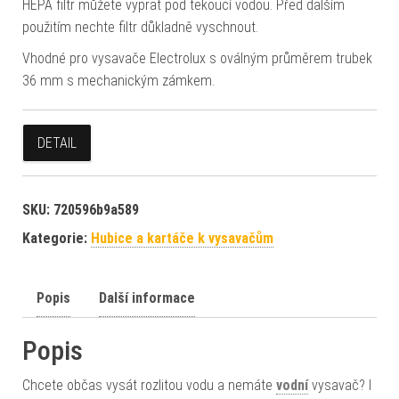
HEPA filtr můžete vyprat pod tekoucí vodou. Před dalším
použitím nechte filtr důkladně vyschnout.
Vhodné pro vysavače Electrolux s oválným průměrem trubek
36 mm s mechanickým zámkem.
DETAIL
SKU:
720596b9a589
Kategorie:
Hubice a kartáče k vysavačům
Popis
Další informace
Popis
Chcete občas vysát rozlitou vodu a nemáte
vodní
vysavač? I