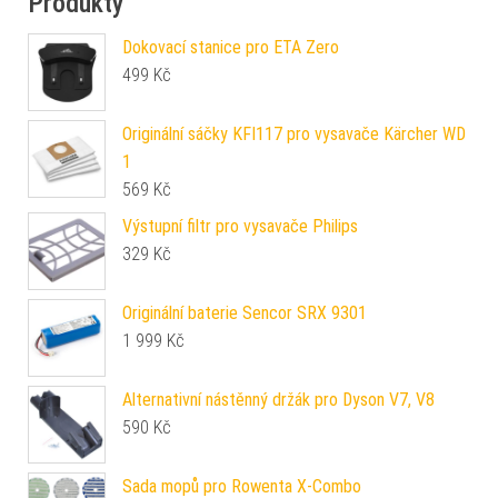
Produkty
Dokovací stanice pro ETA Zero
499
Kč
Originální sáčky KFI117 pro vysavače Kärcher WD
1
569
Kč
Výstupní filtr pro vysavače Philips
329
Kč
Originální baterie Sencor SRX 9301
1 999
Kč
Alternativní nástěnný držák pro Dyson V7, V8
590
Kč
Sada mopů pro Rowenta X-Combo