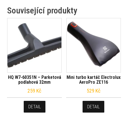
Související produkty
HQ W7-60351N – Parketová
Mini turbo kartáč Electrolux
podlahová 32mm
AeroPro ZE116
259
Kč
529
Kč
DETAIL
DETAIL