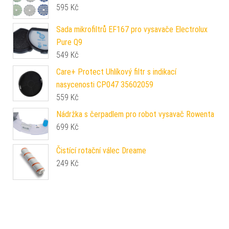
595
Kč
Sada mikrofiltrů EF167 pro vysavače Electrolux
Pure Q9
549
Kč
Care+ Protect Uhlíkový filtr s indikací
nasycenosti CP047 35602059
559
Kč
Nádržka s čerpadlem pro robot vysavač Rowenta
699
Kč
Čistící rotační válec Dreame
249
Kč