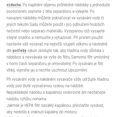
vzduchu
. Po naplnění objemu průhledné nádobky ji jednoduše
pootočením sejmete z těla separátoru a vylejete. Po
nasazení nádobky můžete pokračovat ve vysávání vody či
jiných tekutin.Sadu můžete použít i pro odloučení hrubších
nečistot nebo separaci materiálu. Vysypanou rýži vysajete
stejně snadno a nemusíte ji vyhazovat…Při prvním použití
nastavte váš vysavač na nejnižší stupeň výkonu a následně
dle
potřeby
výkon zesilujte tak, aby hladina vody zůstala v
nádobce a nevsávala se výše do filtru.Samotný filtr umístěný
v horní části separátoru je omyvatelný. Po vysávání je filtr
vlhký, vyjměte jej a nechte uschnout.Upozornění:
Při vysávání vody a naklánění vysavače vždy udržujte hladinu
vody pod žlutě vyznačenou ryskou na nádobě.
Nepokládejte nádobu s kapalinou vodorovně ani neotáčejte
nádobu vzhůru nohama
Jakmile je HEPA filtr nasáklý kapalinou, přestaňte vysávat,
aby nedošlo k vniknutí kapaliny do motoru