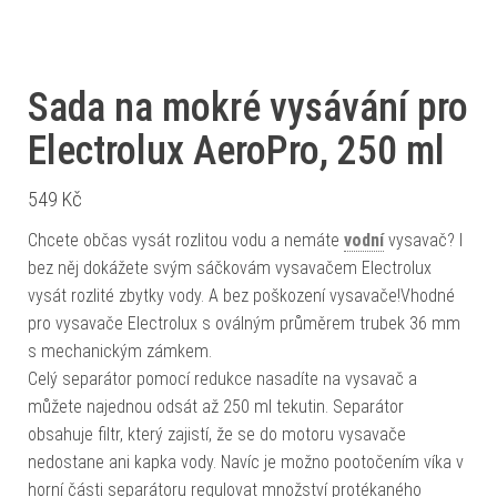
Sada na mokré vysávání pro
Electrolux AeroPro, 250 ml
549
Kč
Chcete občas vysát rozlitou vodu a nemáte
vodní
vysavač? I
bez něj dokážete svým sáčkovám vysavačem Electrolux
vysát rozlité zbytky vody. A bez poškození vysavače!Vhodné
pro vysavače Electrolux s oválným průměrem trubek 36 mm
s mechanickým zámkem.
Celý separátor pomocí redukce nasadíte na vysavač a
můžete najednou odsát až 250 ml tekutin. Separátor
obsahuje filtr, který zajistí, že se do motoru vysavače
nedostane ani kapka vody. Navíc je možno pootočením víka v
horní části separátoru regulovat množství protékaného