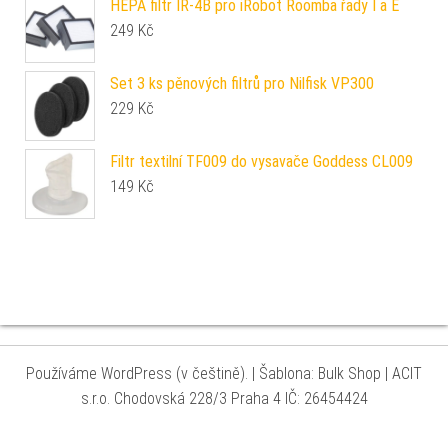
HEPA filtr IR-4B pro iRobot Roomba řady I a E
249
Kč
Set 3 ks pěnových filtrů pro Nilfisk VP300
229
Kč
Filtr textilní TF009 do vysavače Goddess CL009
149
Kč
Používáme WordPress (v češtině).
|
Šablona: Bulk Shop
| ACIT
s.r.o. Chodovská 228/3 Praha 4 IČ: 26454424