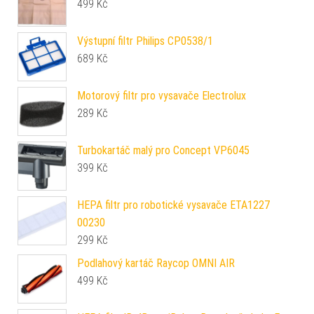
499
Kč
Výstupní filtr Philips CP0538/1
689
Kč
Motorový filtr pro vysavače Electrolux
289
Kč
Turbokartáč malý pro Concept VP6045
399
Kč
HEPA filtr pro robotické vysavače ETA1227
00230
299
Kč
Podlahový kartáč Raycop OMNI AIR
499
Kč