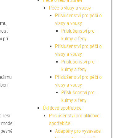
Péče o tělo a zdraví
Péče o vlasy a vousy
Příslušenství pro péči o
imu,
vlasy a vousy
osti.
Příslušenství pro
í při
kulmy a fény
Příslušenství pro péči o
vlasy a vousy
Příslušenství pro
kulmy a fény
režimu
Příslušenství pro péči o
abení
vlasy a vousy
Příslušenství pro
kulmy a fény
Úklidové spotřebiče
o řeší
Příslušenství pro úklidové
ý model
spotřebiče
e pevně
Adaptéry pro vysavače