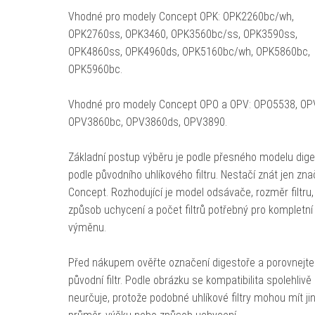
Vhodné pro modely Concept OPK: OPK2260bc/wh,
OPK2760ss, OPK3460, OPK3560bc/ss, OPK3590ss,
OPK4860ss, OPK4960ds, OPK5160bc/wh, OPK5860bc,
OPK5960bc.
Vhodné pro modely Concept OPO a OPV: OPO5538, OP
OPV3860bc, OPV3860ds, OPV3890.
Základní postup výběru je podle přesného modelu dige
podle původního uhlíkového filtru. Nestačí znát jen zn
Concept. Rozhodující je model odsávače, rozměr filtru,
způsob uchycení a počet filtrů potřebný pro kompletní
výměnu.
Před nákupem ověřte označení digestoře a porovnejte
původní filtr. Podle obrázku se kompatibilita spolehlivě
neurčuje, protože podobné uhlíkové filtry mohou mít ji