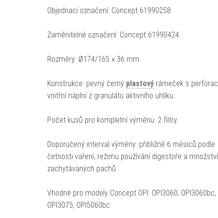
Objednací označení: Concept 61990258.
Zaměnitelné označení: Concept 61990424.
Rozměry: Ø174/165 × 36 mm.
Konstrukce: pevný černý
plastový
rámeček s perforac
vnitřní náplní z granulátu aktivního uhlíku.
Počet kusů pro kompletní výměnu: 2 filtry.
Doporučený interval výměny: přibližně 6 měsíců podle
četnosti vaření, režimu používání digestoře a množství
zachytávaných pachů.
Vhodné pro modely Concept OPI: OPI3060, OPI3060bc,
OPI3075, OPI5060bc.