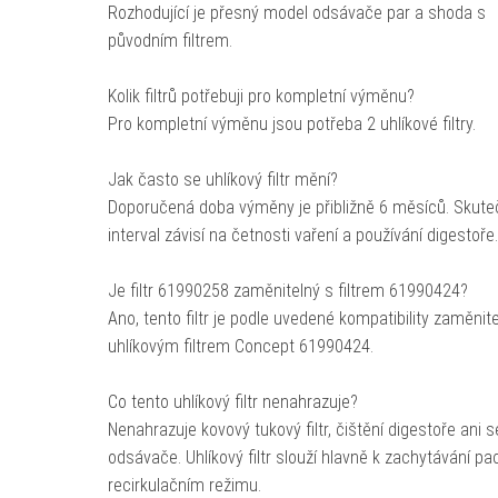
Rozhodující je přesný model odsávače par a shoda s
původním filtrem.
Kolik filtrů potřebuji pro kompletní výměnu?
Pro kompletní výměnu jsou potřeba 2 uhlíkové filtry.
Jak často se uhlíkový filtr mění?
Doporučená doba výměny je přibližně 6 měsíců. Skute
interval závisí na četnosti vaření a používání digestoře.
Je filtr 61990258 zaměnitelný s filtrem 61990424?
Ano, tento filtr je podle uvedené kompatibility zaměnit
uhlíkovým filtrem Concept 61990424.
Co tento uhlíkový filtr nenahrazuje?
Nenahrazuje kovový tukový filtr, čištění digestoře ani s
odsávače. Uhlíkový filtr slouží hlavně k zachytávání pa
recirkulačním režimu.