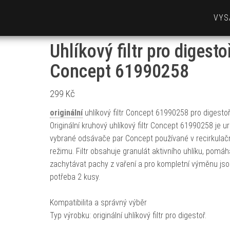
VYS
Uhlíkový filtr pro digesto
Concept 61990258
299
Kč
originální
uhlíkový filtr Concept 61990258 pro digesto
Originální kruhový uhlíkový filtr Concept 61990258 je u
vybrané odsávače par Concept používané v recirkula
režimu. Filtr obsahuje granulát aktivního uhlíku, pomáh
zachytávat pachy z vaření a pro kompletní výměnu js
potřeba 2 kusy.
Kompatibilita a správný výběr
Typ výrobku: originální uhlíkový filtr pro digestoř.