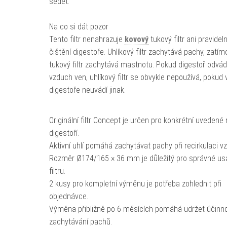
sedět.
Na co si dát pozor
Tento filtr nenahrazuje
kovový
tukový filtr ani pravidel
čištění digestoře. Uhlíkový filtr zachytává pachy, zatím
tukový filtr zachytává mastnotu. Pokud digestoř odvád
vzduch ven, uhlíkový filtr se obvykle nepoužívá, pokud
digestoře neuvádí jinak.
Originální filtr Concept je určen pro konkrétní uvedené
digestoří.
Aktivní uhlí pomáhá zachytávat pachy při recirkulaci v
Rozměr Ø174/165 × 36 mm je důležitý pro správné us
filtru.
2 kusy pro kompletní výměnu je potřeba zohlednit při
objednávce.
Výměna přibližně po 6 měsících pomáhá udržet účinn
zachytávání pachů.