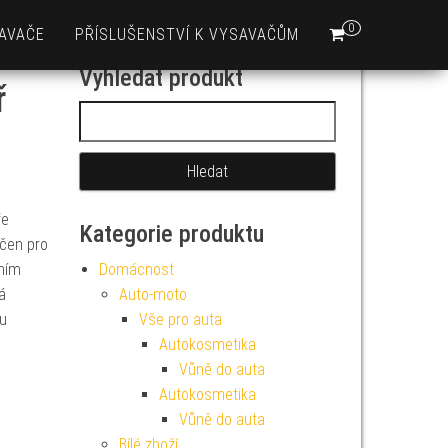
0
AVAČE
PŘÍSLUŠENSTVÍ K VYSAVAČŮM
Vyhledat produkt
ř
Vyhledávání
ře
Kategorie produktu
rčen pro
čním
Domácnost
á
Auto-moto
ou
Vše pro auta
Autokosmetika
Vůně do auta
Autokosmetika
Vůně do auta
Bílé zboží