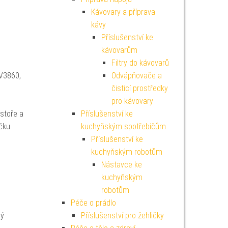
Kávovary a příprava
kávy
Příslušenství ke
kávovarům
Filtry do kávovarů
V3860,
Odvápňovače a
čisticí prostředky
pro kávovary
stoře a
Příslušenství ke
ačku
kuchyňským spotřebičům
Příslušenství ke
kuchyňským robotům
Nástavce ke
kuchyňským
robotům
Péče o prádlo
ný
Příslušenství pro žehličky