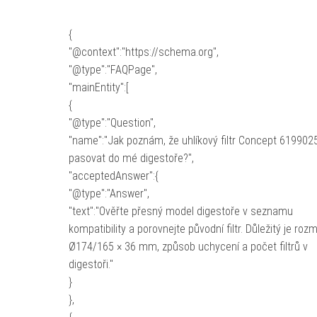
{
"@context":"https://schema.org",
"@type":"FAQPage",
"mainEntity":[
{
"@type":"Question",
"name":"Jak poznám, že uhlíkový filtr Concept 619902
pasovat do mé digestoře?",
"acceptedAnswer":{
"@type":"Answer",
"text":"Ověřte přesný model digestoře v seznamu
kompatibility a porovnejte původní filtr. Důležitý je roz
Ø174/165 × 36 mm, způsob uchycení a počet filtrů v
digestoři."
}
},