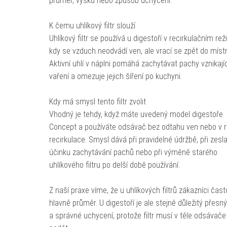
průměr, výšku nebo způsob uchycení.
K čemu uhlíkový filtr slouží
Uhlíkový filtr se používá u digestoří v recirkulačním rež
kdy se vzduch neodvádí ven, ale vrací se zpět do místn
Aktivní uhlí v náplni pomáhá zachytávat pachy vznikajíc
vaření a omezuje jejich šíření po kuchyni.
Kdy má smysl tento filtr zvolit
Vhodný je tehdy, když máte uvedený model digestoře
Concept a používáte odsávač bez odtahu ven nebo v 
recirkulace. Smysl dává při pravidelné údržbě, při zesl
účinku zachytávání pachů nebo při výměně starého
uhlíkového filtru po delší době používání.
Z naší praxe víme, že u uhlíkových filtrů zákazníci čast
hlavně průměr. U digestoří je ale stejně důležitý přesn
a správné uchycení, protože filtr musí v těle odsávač