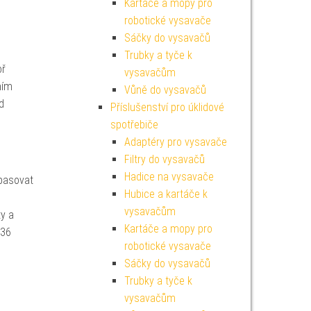
Kartáče a mopy pro
robotické vysavače
Sáčky do vysavačů
Trubky a tyče k
oř
vysavačům
ním
Vůně do vysavačů
d
Příslušenství pro úklidové
spotřebiče
Adaptéry pro vysavače
Filtry do vysavačů
Hadice na vysavače
 pasovat
Hubice a kartáče k
vysavačům
y a
Kartáče a mopy pro
 36
robotické vysavače
Sáčky do vysavačů
Trubky a tyče k
vysavačům