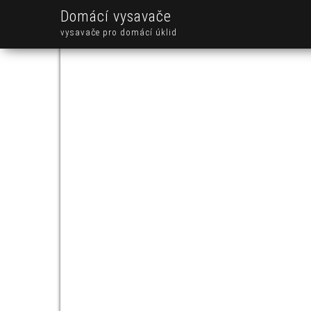
Domácí vysavače
vysavače pro domácí úklid