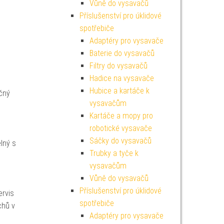
Vůně do vysavačů
Příslušenství pro úklidové
spotřebiče
Adaptéry pro vysavače
Baterie do vysavačů
Filtry do vysavačů
Hadice na vysavače
Hubice a kartáče k
čný
vysavačům
Kartáče a mopy pro
robotické vysavače
Sáčky do vysavačů
elný s
Trubky a tyče k
vysavačům
Vůně do vysavačů
Příslušenství pro úklidové
ervis
spotřebiče
chů v
Adaptéry pro vysavače