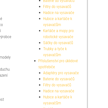
Baterie do vysavačů
Filtry do vysavačů
Hadice na vysavače
né
Hubice a kartáče k
co
vysavačům
í
Kartáče a mopy pro
 výrobce
robotické vysavače
Sáčky do vysavačů
Trubky a tyče k
vysavačům
 modely
Příslušenství pro úklidové
spotřebiče
zduchu.
Adaptéry pro vysavače
azení
Baterie do vysavačů
Filtry do vysavačů
Hadice na vysavače
Hubice a kartáče k
ost
vysavačům