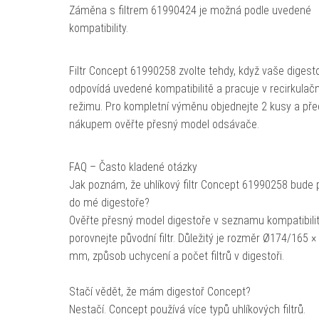
Záměna s filtrem 61990424 je možná podle uvedené
kompatibility.
Filtr Concept 61990258 zvolte tehdy, když vaše digest
odpovídá uvedené kompatibilitě a pracuje v recirkulač
režimu. Pro kompletní výměnu objednejte 2 kusy a pře
nákupem ověřte přesný model odsávače.
FAQ – Často kladené otázky
Jak poznám, že uhlíkový filtr Concept 61990258 bude
do mé digestoře?
Ověřte přesný model digestoře v seznamu kompatibilit
porovnejte původní filtr. Důležitý je rozměr Ø174/165 ×
mm, způsob uchycení a počet filtrů v digestoři.
Stačí vědět, že mám digestoř Concept?
Nestačí. Concept používá více typů uhlíkových filtrů.