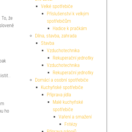
Velké spotřebiče
Příslušenství k velkým
 To, že
spotřebičům
ysloveně
Hadice k pračkám
Dílna, stavba, zahrada
Stavba
Vzduchotechnika
Rekuperační jednotky
pak
Vzduchotechnika
Rekuperační jednotky
istit…
Domácí a osobní spotřebiče
Kuchyňské spotřebiče
Příprava jídla
Malé kuchyňské
cem
spotřebiče
nu ho
Vaření a smažení
Fritézy
Příprava nápojů