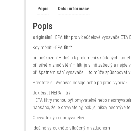
Popis
Další informace
Popis
originální
HEPA filtr pro víceúčelové vysavače ETA B
Kdy měnit HEPA filtr?
při poškození – došlo k prolomení skládaných lamel
při silném znečistění – filtr je silně zašedlý a nejde v
při špatném sání vysavače – to může způsobovat více 
Přečtěte si: Vysavač nesaje nebo při práci vypíná?
Jak čistit HEPA filtr?
HEPA filtry mohou být omyvatelné nebo neomyvatelné.
napsáno, že je omyvatelný, pak jej nikdy neomývejte
Omyvatelný i neomyvatelný:
ideálně vyfoukněte stlačeným vzduchem