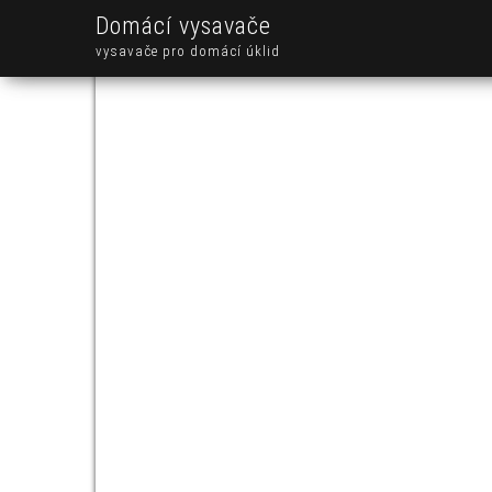
Domácí vysavače
vysavače pro domácí úklid