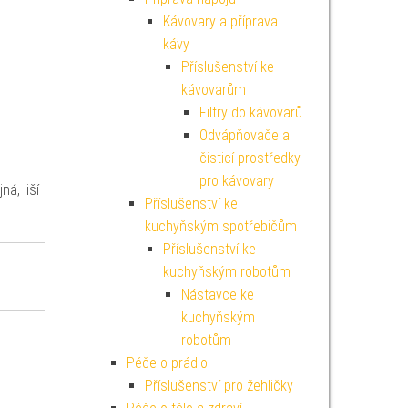
Kávovary a příprava
kávy
Příslušenství ke
kávovarům
Filtry do kávovarů
Odvápňovače a
čisticí prostředky
pro kávovary
á, liší
Příslušenství ke
kuchyňským spotřebičům
Příslušenství ke
kuchyňským robotům
Nástavce ke
kuchyňským
robotům
Péče o prádlo
Příslušenství pro žehličky