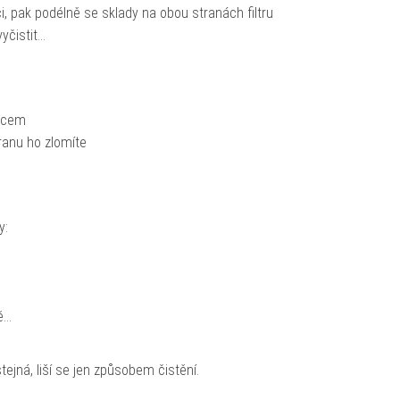
, pak podélně se sklady na obou stranách filtru
vyčistit…
ětcem
hranu ho zlomíte
y:
ě…
ejná, liší se jen způsobem čistění.