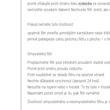
prvně ofukujte proti směru toku
vzduchu
ve vysavači
nečistěte vysokým tlakem! Nechcete filtr zničit, ale 
Pokud nemáte tuto možnost:
opatrně filtr omeťte jemnějším kartáčkem nebo št
jemně poklepejte celou plochou filtru o plochu – o 
Omyvatelný filtr
Propláchněte filtr pod středním proudem vlažné vod
Prvně proti směru proudu vzduchu
Poté souběžně se sklady filtru na opačné straně
Nechte důkladně vyschnout (alespoň 24 hod)
Nesušte na topení nebo v troubě. To by bylo v troub
Maximální počet omytí je 3×, pak filtr vyměňte
Životnost omyvatelného a neomyvatelného filtru je st