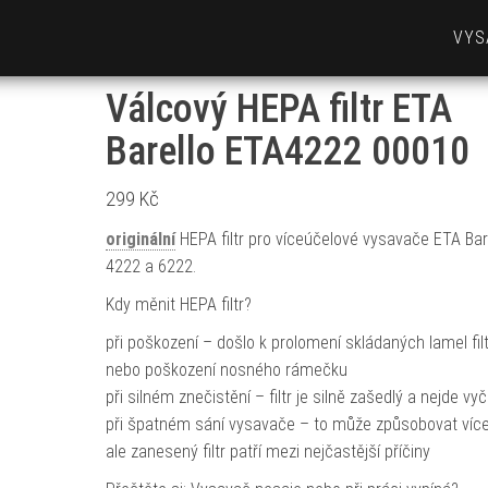
VYS
Válcový HEPA filtr ETA
Barello ETA4222 00010
299
Kč
originální
HEPA filtr pro víceúčelové vysavače ETA Bar
4222 a 6222.
Kdy měnit HEPA filtr?
při poškození – došlo k prolomení skládaných lamel filt
nebo poškození nosného rámečku
při silném znečistění – filtr je silně zašedlý a nejde vyči
při špatném sání vysavače – to může způsobovat více
ale zanesený filtr patří mezi nejčastější příčiny