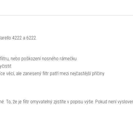
arello 4222 a 6222.
 filtru, nebo poškození nosného rámečku
yčistit
věcí, ale zanesený filtr patří mezi nejčastější příčiny
 To, že je filtr omyvatelný zjistíte v popisu výše. Pokud není vyslove
!