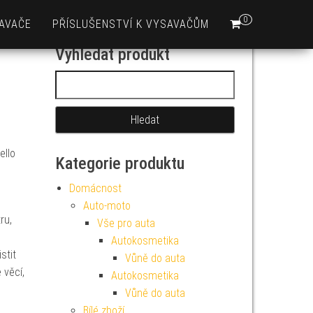
0
AVAČE
PŘÍSLUŠENSTVÍ K VYSAVAČŮM
Vyhledat produkt
Vyhledávání
ello
Kategorie produktu
Domácnost
Auto-moto
ru,
Vše pro auta
Autokosmetika
stit
Vůně do auta
 věcí,
Autokosmetika
Vůně do auta
Bílé zboží