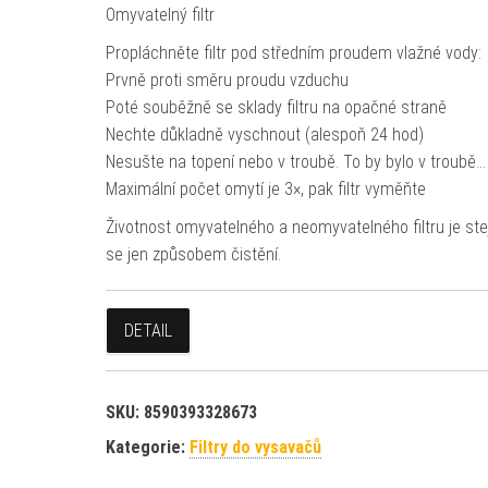
Omyvatelný filtr
Propláchněte filtr pod středním proudem vlažné vody:
Prvně proti směru proudu vzduchu
Poté souběžně se sklady filtru na opačné straně
Nechte důkladně vyschnout (alespoň 24 hod)
Nesušte na topení nebo v troubě. To by bylo v troubě…
Maximální počet omytí je 3×, pak filtr vyměňte
Životnost omyvatelného a neomyvatelného filtru je stejn
se jen způsobem čistění.
DETAIL
SKU:
8590393328673
Kategorie:
Filtry do vysavačů