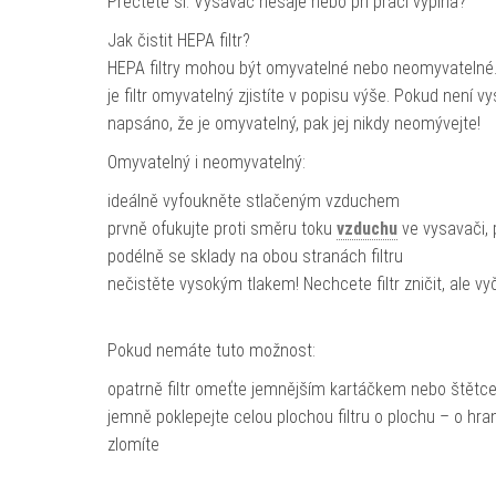
Přečtěte si: Vysavač nesaje nebo při práci vypíná?
Jak čistit HEPA filtr?
HEPA filtry mohou být omyvatelné nebo neomyvatelné.
je filtr omyvatelný zjistíte v popisu výše. Pokud není v
napsáno, že je omyvatelný, pak jej nikdy neomývejte!
Omyvatelný i neomyvatelný:
ideálně vyfoukněte stlačeným vzduchem
prvně ofukujte proti směru toku
vzduchu
ve vysavači, 
podélně se sklady na obou stranách filtru
nečistěte vysokým tlakem! Nechcete filtr zničit, ale vyč
Pokud nemáte tuto možnost:
opatrně filtr omeťte jemnějším kartáčkem nebo štět
jemně poklepejte celou plochou filtru o plochu – o hra
zlomíte