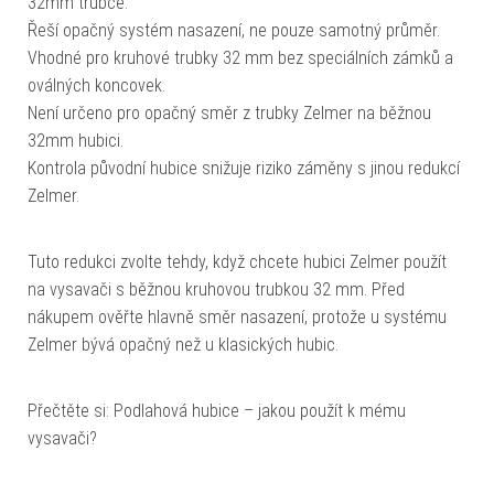
32mm trubce.
Řeší opačný systém nasazení, ne pouze samotný průměr.
Vhodné pro kruhové trubky 32 mm bez speciálních zámků a
oválných koncovek.
Není určeno pro opačný směr z trubky Zelmer na běžnou
32mm hubici.
Kontrola původní hubice snižuje riziko záměny s jinou redukcí
Zelmer.
Tuto redukci zvolte tehdy, když chcete hubici Zelmer použít
na vysavači s běžnou kruhovou trubkou 32 mm. Před
nákupem ověřte hlavně směr nasazení, protože u systému
Zelmer bývá opačný než u klasických hubic.
Přečtěte si: Podlahová hubice – jakou použít k mému
vysavači?