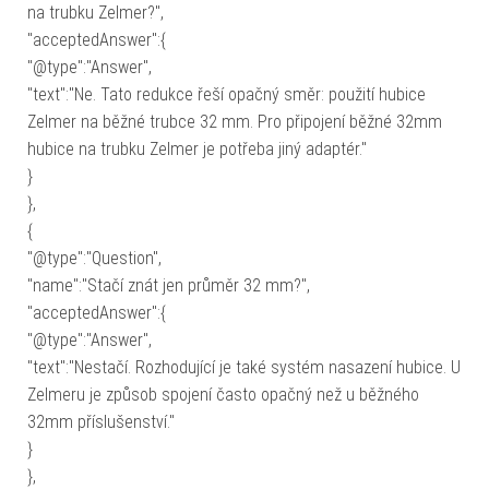
na trubku Zelmer?",
"acceptedAnswer":{
"@type":"Answer",
"text":"Ne. Tato redukce řeší opačný směr: použití hubice
Zelmer na běžné trubce 32 mm. Pro připojení běžné 32mm
hubice na trubku Zelmer je potřeba jiný adaptér."
}
},
{
"@type":"Question",
"name":"Stačí znát jen průměr 32 mm?",
"acceptedAnswer":{
"@type":"Answer",
"text":"Nestačí. Rozhodující je také systém nasazení hubice. U
Zelmeru je způsob spojení často opačný než u běžného
32mm příslušenství."
}
},