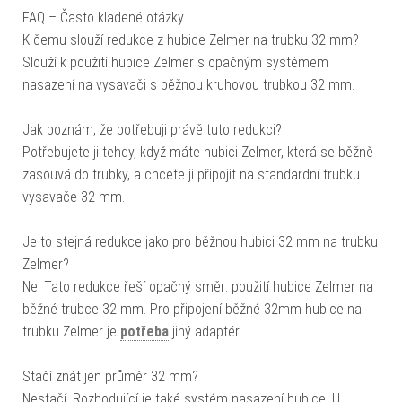
FAQ – Často kladené otázky
K čemu slouží redukce z hubice Zelmer na trubku 32 mm?
Slouží k použití hubice Zelmer s opačným systémem
nasazení na vysavači s běžnou kruhovou trubkou 32 mm.
Jak poznám, že potřebuji právě tuto redukci?
Potřebujete ji tehdy, když máte hubici Zelmer, která se běžně
zasouvá do trubky, a chcete ji připojit na standardní trubku
vysavače 32 mm.
Je to stejná redukce jako pro běžnou hubici 32 mm na trubku
Zelmer?
Ne. Tato redukce řeší opačný směr: použití hubice Zelmer na
běžné trubce 32 mm. Pro připojení běžné 32mm hubice na
trubku Zelmer je
potřeba
jiný adaptér.
Stačí znát jen průměr 32 mm?
Nestačí. Rozhodující je také systém nasazení hubice. U