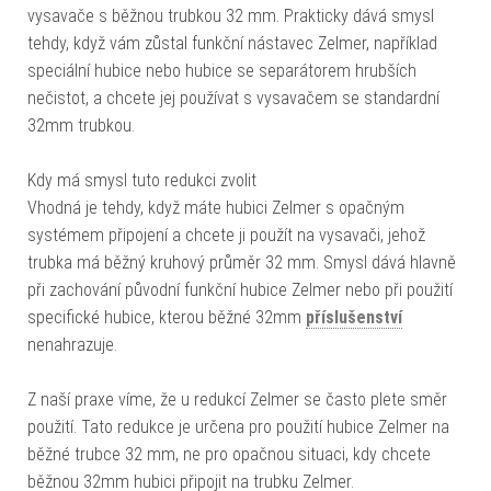
vysavače s běžnou trubkou 32 mm. Prakticky dává smysl
tehdy, když vám zůstal funkční nástavec Zelmer, například
speciální hubice nebo hubice se separátorem hrubších
nečistot, a chcete jej používat s vysavačem se standardní
32mm trubkou.
Kdy má smysl tuto redukci zvolit
Vhodná je tehdy, když máte hubici Zelmer s opačným
systémem připojení a chcete ji použít na vysavači, jehož
trubka má běžný kruhový průměr 32 mm. Smysl dává hlavně
při zachování původní funkční hubice Zelmer nebo při použití
specifické hubice, kterou běžné 32mm
příslušenství
nenahrazuje.
Z naší praxe víme, že u redukcí Zelmer se často plete směr
použití. Tato redukce je určena pro použití hubice Zelmer na
běžné trubce 32 mm, ne pro opačnou situaci, kdy chcete
běžnou 32mm hubici připojit na trubku Zelmer.