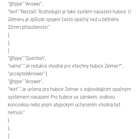
"@type":"Answer",
"text":"Nestačí. Rozhodující je také systém nasazení hubice. U
Zelmeru je způsob spojení často opačný než u běžného
32mm příslušenství."
}
},
{
"@type":"Question",
"name":"Je redukce vhodná pro všechny hubice Zelmer?",
"acceptedAnswer":{
"@type":"Answer",
"text":"Je určena pro hubice Zelmer s odpovídajícím opačným
systémem nasazení. Pro hubice se zámkem, oválnou
koncovkou nebo jiným atypickým uchycením vhodná být
nemusí."
}
},
{