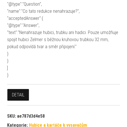
"@type":"Question",
"name":"Co tato redukce nenahrazuje?",
"acceptedAnswer":{
"@type":"Answer",
"text":"Nenahrazuje hubici, trubku ani hadici. Pouze umožňuje
spojit hubici Zelmer s běžnou kruhovou trubkou 32 mm,
pokud odpovídá tvar a směr připojení."
}
}
]
}
DETAIL
SKU:
ae787d3d4e58
Kategorie:
Hubice a kartáče k vysavačům