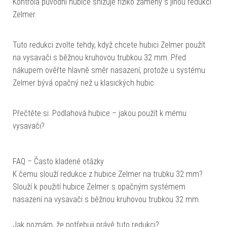
Kontrola původní hubice snižuje riziko záměny s jinou redukcí
Zelmer.
Tuto redukci zvolte tehdy, když chcete hubici Zelmer použít
na vysavači s běžnou kruhovou trubkou 32 mm. Před
nákupem ověřte hlavně směr nasazení, protože u systému
Zelmer bývá opačný než u klasických hubic.
Přečtěte si: Podlahová hubice – jakou použít k mému
vysavači?
FAQ – Často kladené otázky
K čemu slouží redukce z hubice Zelmer na trubku 32 mm?
Slouží k použití hubice Zelmer s opačným systémem
nasazení na vysavači s běžnou kruhovou trubkou 32 mm.
Jak poznám, že potřebuji právě tuto redukci?