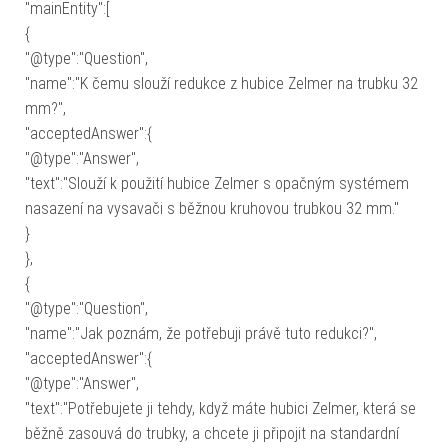
"mainEntity":[
{
"@type":"Question",
"name":"K čemu slouží redukce z hubice Zelmer na trubku 32
mm?",
"acceptedAnswer":{
"@type":"Answer",
"text":"Slouží k použití hubice Zelmer s opačným systémem
nasazení na vysavači s běžnou kruhovou trubkou 32 mm."
}
},
{
"@type":"Question",
"name":"Jak poznám, že potřebuji právě tuto redukci?",
"acceptedAnswer":{
"@type":"Answer",
"text":"Potřebujete ji tehdy, když máte hubici Zelmer, která se
běžně zasouvá do trubky, a chcete ji připojit na standardní