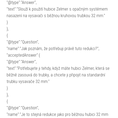
"@type":"Answer",
"text":"Slouží k použití hubice Zelmer s opačným systémem
nasazení na vysavači s běžnou kruhovou trubkou 32 mm."
}
},
{
"@type":"Question",
"name":"Jak poznám, že potřebuji právě tuto redukci?",
"acceptedAnswer":{
"@type":"Answer",
"text":"Potřebujete ji tehdy, když máte hubici Zelmer, která se
běžně zasouvá do trubky, a chcete ji připojit na standardní
trubku vysavače 32 mm."
}
},
{
"@type":"Question",
"name":"Je to stejná redukce jako pro běžnou hubici 32 mm