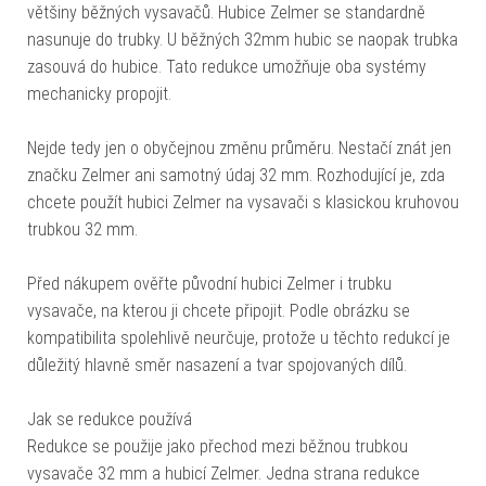
většiny běžných vysavačů. Hubice Zelmer se standardně
nasunuje do trubky. U běžných 32mm hubic se naopak trubka
zasouvá do hubice. Tato redukce umožňuje oba systémy
mechanicky propojit.
Nejde tedy jen o obyčejnou změnu průměru. Nestačí znát jen
značku Zelmer ani samotný údaj 32 mm. Rozhodující je, zda
chcete použít hubici Zelmer na vysavači s klasickou kruhovou
trubkou 32 mm.
Před nákupem ověřte původní hubici Zelmer i trubku
vysavače, na kterou ji chcete připojit. Podle obrázku se
kompatibilita spolehlivě neurčuje, protože u těchto redukcí je
důležitý hlavně směr nasazení a tvar spojovaných dílů.
Jak se redukce používá
Redukce se použije jako přechod mezi běžnou trubkou
vysavače 32 mm a hubicí Zelmer. Jedna strana redukce