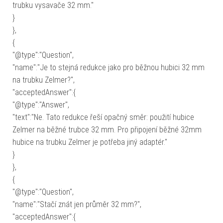
trubku vysavače 32 mm."
}
},
{
"@type":"Question",
"name":"Je to stejná redukce jako pro běžnou hubici 32 mm
na trubku Zelmer?",
"acceptedAnswer":{
"@type":"Answer",
"text":"Ne. Tato redukce řeší opačný směr: použití hubice
Zelmer na běžné trubce 32 mm. Pro připojení běžné 32mm
hubice na trubku Zelmer je potřeba jiný adaptér."
}
},
{
"@type":"Question",
"name":"Stačí znát jen průměr 32 mm?",
"acceptedAnswer":{