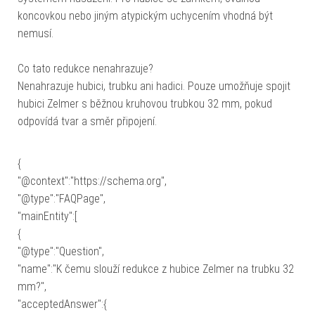
koncovkou nebo jiným atypickým uchycením vhodná být
nemusí.
Co tato redukce nenahrazuje?
Nenahrazuje hubici, trubku ani hadici. Pouze umožňuje spojit
hubici Zelmer s běžnou kruhovou trubkou 32 mm, pokud
odpovídá tvar a směr připojení.
{
"@context":"https://schema.org",
"@type":"FAQPage",
"mainEntity":[
{
"@type":"Question",
"name":"K čemu slouží redukce z hubice Zelmer na trubku 32
mm?",
"acceptedAnswer":{