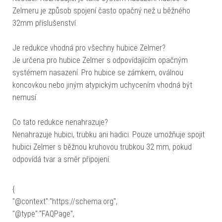
Zelmeru je způsob spojení často opačný než u běžného
32mm příslušenství.
Je redukce vhodná pro všechny hubice Zelmer?
Je určena pro hubice Zelmer s odpovídajícím opačným
systémem nasazení. Pro hubice se zámkem, oválnou
koncovkou nebo jiným atypickým uchycením vhodná být
nemusí.
Co tato redukce nenahrazuje?
Nenahrazuje hubici, trubku ani hadici. Pouze umožňuje spojit
hubici Zelmer s běžnou kruhovou trubkou 32 mm, pokud
odpovídá tvar a směr připojení.
{
"@context":"https://schema.org",
"@type":"FAQPage",