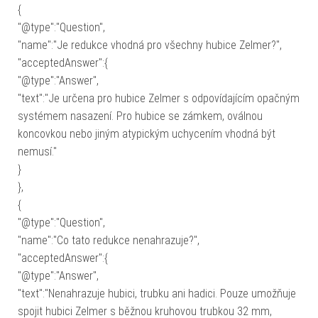
{
"@type":"Question",
"name":"Je redukce vhodná pro všechny hubice Zelmer?",
"acceptedAnswer":{
"@type":"Answer",
"text":"Je určena pro hubice Zelmer s odpovídajícím opačným
systémem nasazení. Pro hubice se zámkem, oválnou
koncovkou nebo jiným atypickým uchycením vhodná být
nemusí."
}
},
{
"@type":"Question",
"name":"Co tato redukce nenahrazuje?",
"acceptedAnswer":{
"@type":"Answer",
"text":"Nenahrazuje hubici, trubku ani hadici. Pouze umožňuje
spojit hubici Zelmer s běžnou kruhovou trubkou 32 mm,