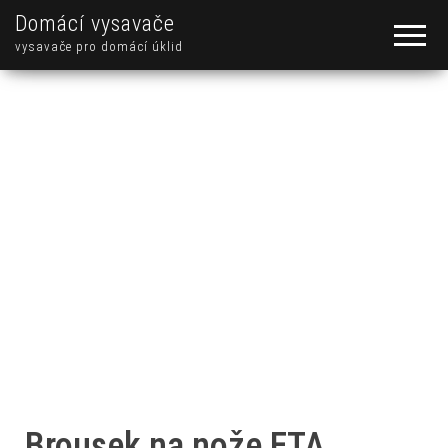
Domácí vysavače
vysavače pro domácí úklid
Brousek na nože ETA