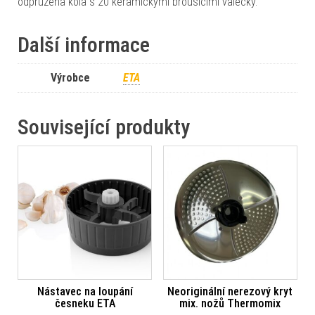
odpružená kola s 20 keramickými brousicími válečky.
Další informace
Výrobce
ETA
Související produkty
Nástavec na loupání
Neoriginální nerezový kryt
česneku ETA
mix. nožů Thermomix