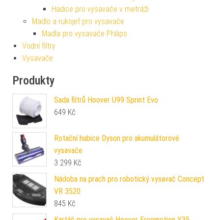
Hadice pro vysavače v metráži
Madlo a rukojeť pro vysavače
Madla pro vysavače Philips
Vodní filtry
Vysavače
Produkty
Sada filtrů Hoover U99 Sprint Evo
649
Kč
Rotační hubice Dyson pro akumulátorové
vysavače
3 299
Kč
Nádoba na prach pro robotický vysavač Concept
VR 3520
845
Kč
Kartáč pro vysavač Hoover Freemotion Y35