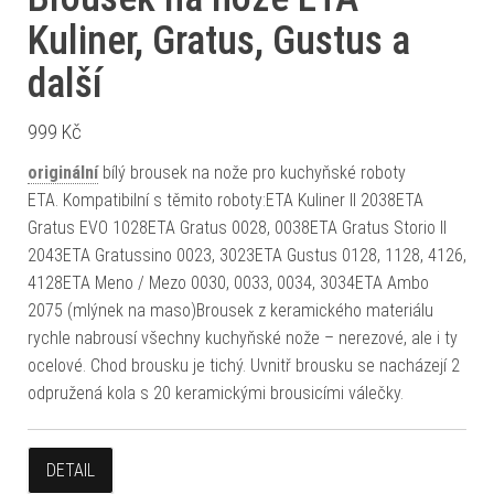
Kuliner, Gratus, Gustus a
další
999
Kč
originální
bílý brousek na nože pro kuchyňské roboty
ETA. Kompatibilní s těmito roboty:ETA Kuliner II 2038ETA
Gratus EVO 1028ETA Gratus 0028, 0038ETA Gratus Storio II
2043ETA Gratussino 0023, 3023ETA Gustus 0128, 1128, 4126,
4128ETA Meno / Mezo 0030, 0033, 0034, 3034ETA Ambo
2075 (mlýnek na maso)Brousek z keramického materiálu
rychle nabrousí všechny kuchyňské nože – nerezové, ale i ty
ocelové. Chod brousku je tichý. Uvnitř brousku se nacházejí 2
odpružená kola s 20 keramickými brousicími válečky.
DETAIL