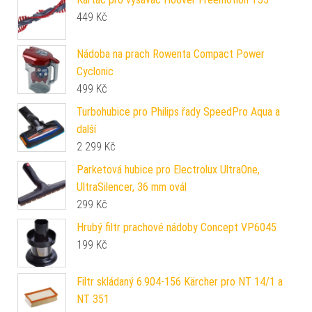
449
Kč
Nádoba na prach Rowenta Compact Power
Cyclonic
499
Kč
Turbohubice pro Philips řady SpeedPro Aqua a
další
2 299
Kč
Parketová hubice pro Electrolux UltraOne,
UltraSilencer, 36 mm ovál
299
Kč
Hrubý filtr prachové nádoby Concept VP6045
199
Kč
Filtr skládaný 6.904-156 Kärcher pro NT 14/1 a
NT 351