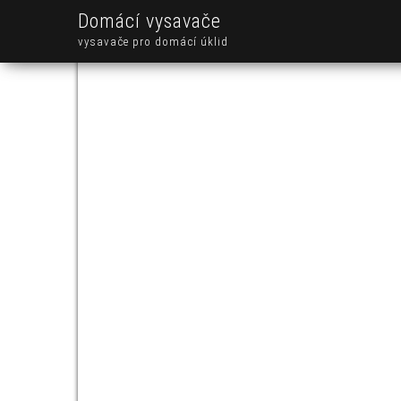
Domácí vysavače
vysavače pro domácí úklid