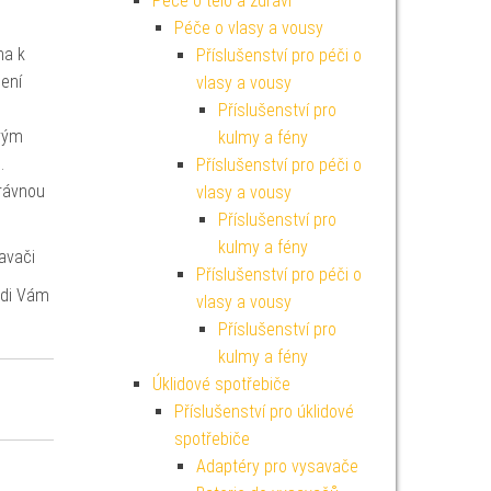
Péče o tělo a zdraví
Péče o vlasy a vousy
na k
Příslušenství pro péči o
jení
vlasy a vousy
Příslušenství pro
vým
kulmy a fény
.
Příslušenství pro péči o
rávnou
vlasy a vousy
Příslušenství pro
kulmy a fény
avači
Příslušenství pro péči o
ádi Vám
vlasy a vousy
Příslušenství pro
kulmy a fény
Úklidové spotřebiče
Příslušenství pro úklidové
spotřebiče
Adaptéry pro vysavače