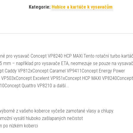
Kategorie:
Hubice a kartáče k vysavačům
é pro vysavač Concept VP8240 HCP MAXI.Tento rotační turbo kartáč
5 mm – například pro vysavače ETA, neomezuje se pouze na vysava
pt Caddy VP812xConcept Caramel VP9411Concept Energy Power
 VP503xConcept Excelent VP951xConcept HCP MAXI VP8240Concept 
0Concept Quattro VP8210 a další….
– výborně z vašeho koberce vyčeše zamotané vlasy a chlupy.
umožní vysátí hluboko zašlapaných nečistot
m po nízkém koberci