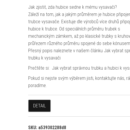
Jak zjistit, zda hubice sedne k mému vysavači?
Záleží na tom, jak a jakým průměrem je hubice připoje
trubce vysavače. Existuje dle výrobců více druhů připo
hubice k trubce. Od speciálních průměru trubek s
mechanickým zámkem, až po klasické trubky s kruho
průřezem různého průměru spojené do sebe kónusem
Přesný popis naleznete v našem článku Jak vybrat sp
trubku k vysavači
Prečtěte si: Jak vybrat správnou trubku a hubici k vys
Pokud si nejste svým výběrem jisti, kontaktujte nás, r
poradíme.
DETAIL
SKU:
a539302288d8