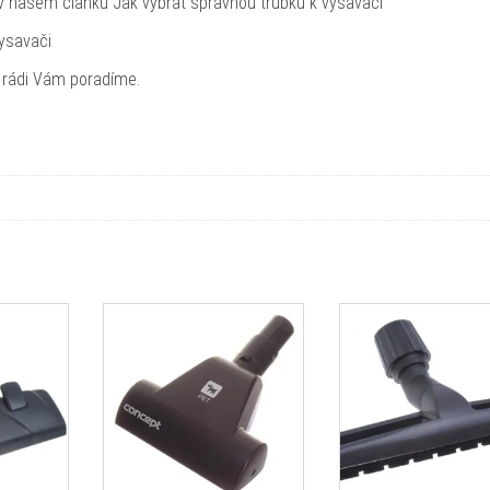
v našem článku Jak vybrat správnou trubku k vysavači
vysavači
, rádi Vám poradíme.