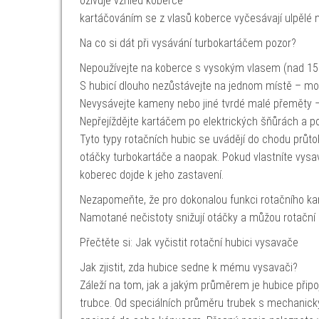
oživuje vzhled koberce
kartáčováním se z vlasů koberce vyčesávají ulpělé n
Na co si dát při vysávání turbokartáčem pozor?
Nepoužívejte na koberce s vysokým vlasem (nad 1
S hubicí dlouho nezůstávejte na jednom místě – mo
Nevysávejte kameny nebo jiné tvrdé malé přeměty –
Nepřejíždějte kartáčem po elektrických šňůrách a p
Tyto typy rotačních hubic se uvádějí do chodu průto
otáčky turbokartáče a naopak. Pokud vlastníte vysav
koberec dojde k jeho zastavení.
Nezapomeňte, že pro dokonalou funkci rotačního kart
Namotané nečistoty snižují otáčky a můžou rotační 
Přečtěte si: Jak vyčistit rotační hubici vysavače
Jak zjistit, zda hubice sedne k mému vysavači?
Záleží na tom, jak a jakým průměrem je hubice připoj
trubce. Od speciálních průměru trubek s mechanic