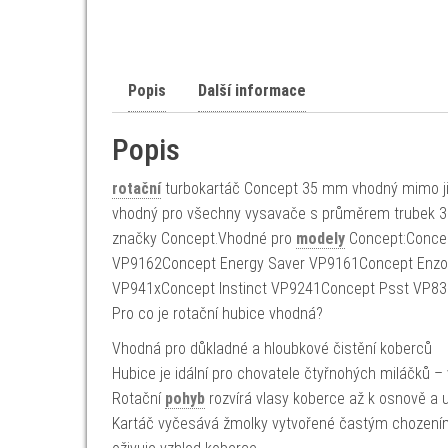
Popis
Další informace
Popis
rotační
turbokartáč Concept 35 mm vhodný mimo jin
vhodný pro všechny vysavače s průměrem trubek 3
značky Concept.Vhodné pro
modely
Concept:Conce
VP9162Concept Energy Saver VP9161Concept Enzo
VP941xConcept Instinct VP9241Concept Psst VP831
Pro co je rotační hubice vhodná?
Vhodná pro důkladné a hloubkové čistění koberců
Hubice je idální pro chovatele čtyřnohých miláčků 
Rotační
pohyb
rozvírá vlasy koberce až k osnově a 
Kartáč vyčesává žmolky vytvořené častým chození