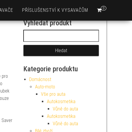
0
AVAČE
PŘÍSLUŠENSTVÍ K VYSAVAČŮM
Vyhledat produkt
Vyhledávání
Kategorie produktu
 pro
Domácnost
bo
Auto-moto
rubek
Vše pro auta
pouze
Autokosmetika
Vůně do auta
Autokosmetika
 Saver
Vůně do auta
Bílé zboží