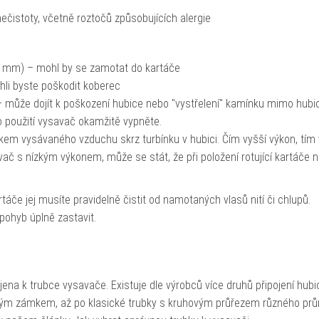
ečistoty, včetně roztočů způsobujících alergie
5 mm) – mohl by se zamotat do kartáče
hli byste poškodit koberec
 může dojít k poškození hubice nebo "vystřelení" kamínku mimo hubic
o použití vysavač okamžitě vypněte.
kem vysávaného vzduchu skrz turbínku v hubici. Čím vyšší výkon, tím 
ač s nízkým výkonem, může se stát, že při položení rotující kartáče 
áče jej musíte pravidelně čistit od namotaných vlasů nití či chlupů.
pohyb úplně zastavit.
ena k trubce vysavače. Existuje dle výrobců více druhů připojení hubi
kým zámkem, až po klasické trubky s kruhovým průřezem různého pr