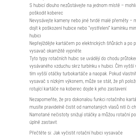
S hubicí dlouho nezůstávejte na jednom místě – mohli
poškodit koberec
Nevysávejte kameny nebo jiné tvrdé malé přeměty – 
dojít k poškození hubice nebo "vystřelení" kamínku m
hubici
Nepřejíždějte kartáčem po elektrických šňůrách a po p
vysavač okamžitě vypněte.
Tyto typy rotačních hubic se uvádějí do chodu průtok
vysávaného vzduchu skrz turbínku v hubici. Čím vyšší 
tím vyšší otáčky turbokartáče a naopak. Pokud vlastní
vysavač s nízkým výkonem, může se stát, že při polož
rotující kartáče na koberec dojde k jeho zastavení.
Nezapomeňte, že pro dokonalou funkci rotačního kartá
musíte pravidelně čistit od namotaných vlasů nití či ch
Namotané nečistoty snižují otáčky a můžou rotační p
úplně zastavit.
Přečtěte si: Jak vyčistit rotační hubici vysavače