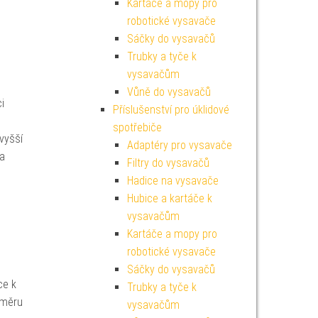
Kartáče a mopy pro
robotické vysavače
Sáčky do vysavačů
Trubky a tyče k
vysavačům
Vůně do vysavačů
i
Příslušenství pro úklidové
spotřebiče
vyšší
Adaptéry pro vysavače
na
Filtry do vysavačů
Hadice na vysavače
Hubice a kartáče k
vysavačům
Kartáče a mopy pro
robotické vysavače
Sáčky do vysavačů
ce k
Trubky a tyče k
ůměru
vysavačům