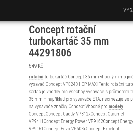
VYS
Concept rotační
turbokartáč 35 mm
44291806
649
Kč
rotační
turbokartáč Concept 35 mm vhodný mimo jiné
vysavač Concept VP8240 HCP MAXI.Tento rotační tur
kartáč je vhodný pro všechny vysavače s průměrem t
35 mm – například pro vysavače ETA, neomezuje se 
na vysavače značky Concept.Vhodné pro
modely
Concept:Concept Caddy VP812xConcept Caramel
VP9411Concept Energy Power VP9162Concept Energy
VP9161Concept Enzo VP503xConcept Excelent