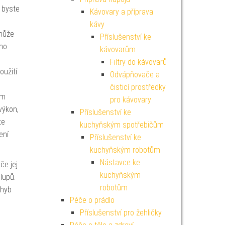
 byste
Kávovary a příprava
kávy
může
Příslušenství ke
imo
kávovarům
Filtry do kávovarů
oužití
Odvápňovače a
čisticí prostředky
em
pro kávovary
výkon,
Příslušenství ke
te
kuchyňským spotřebičům
ení
Příslušenství ke
kuchyňským robotům
Nástavce ke
če jej
kuchyňským
lupů.
robotům
ohyb
Péče o prádlo
Příslušenství pro žehličky