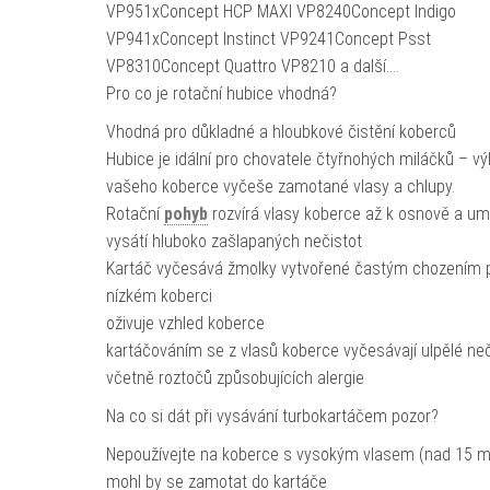
VP951xConcept HCP MAXI VP8240Concept Indigo
VP941xConcept Instinct VP9241Concept Psst
VP8310Concept Quattro VP8210 a další….
Pro co je rotační hubice vhodná?
Vhodná pro důkladné a hloubkové čistění koberců
Hubice je idální pro chovatele čtyřnohých miláčků – v
vašeho koberce vyčeše zamotané vlasy a chlupy.
Rotační
pohyb
rozvírá vlasy koberce až k osnově a um
vysátí hluboko zašlapaných nečistot
Kartáč vyčesává žmolky vytvořené častým chozením 
nízkém koberci
oživuje vzhled koberce
kartáčováním se z vlasů koberce vyčesávají ulpělé neč
včetně roztočů způsobujících alergie
Na co si dát při vysávání turbokartáčem pozor?
Nepoužívejte na koberce s vysokým vlasem (nad 15 
mohl by se zamotat do kartáče