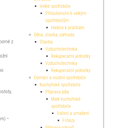
Velké spotřebiče
Příslušenství k velkým
spotřebičům
Hadice k pračkám
Dílna, stavba, zahrada
ýborně z
Stavba
Vzduchotechnika
ožní
Rekuperační jednotky
Vzduchotechnika
po
Rekuperační jednotky
Domácí a osobní spotřebiče
Kuchyňské spotřebiče
istoty,
Příprava jídla
Malé kuchyňské
spotřebiče
Vaření a smažení
mm) –
Fritézy
Příprava nápojů